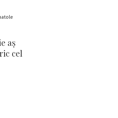
Anatole
ie aş
ric cel