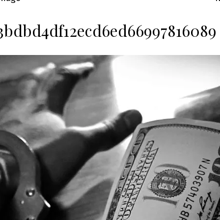
3bdbd4df12ecd6ed66997816089