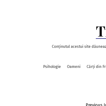
Skip
to
content
T
Conținutul acestui site dăuneaz
Psihologie
Oameni
Cărți din F
Previous 