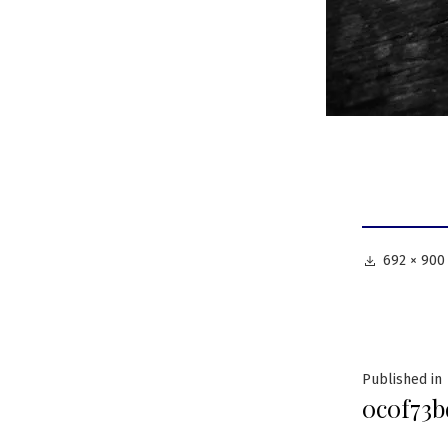
Full
692 × 900
size
Navig
Published in
0c0f73b
în