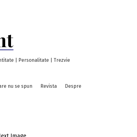
nt
titate | Personalitate | Trezvie
care nu se spun
Revista
Despre
ext Image