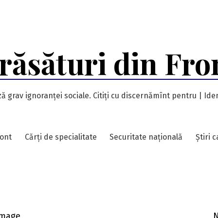
răsături din Fro
ă grav ignoranței sociale. Citiți cu discernămînt pentru | Iden
ront
Cărți de specialitate
Securitate națională
Știri 
Image
N