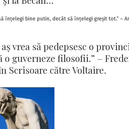
să înțelegi bine putin, decât să înțelegi greșit tot.” – 
 aş vrea să pedepsesc o provinc
ă o guverneze filosofii.” – Frede
n Scrisoare către Voltaire.