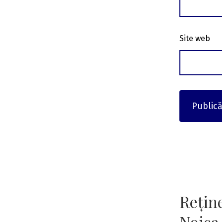
Site web
Reține
Noica,