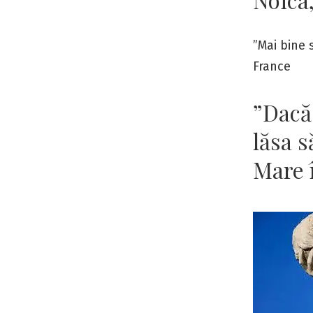
”Mai bine 
France
”Dacă
lăsa s
Mare î