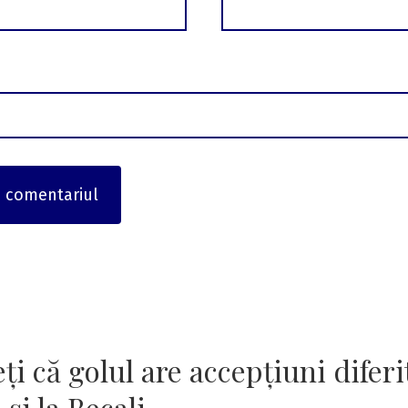
ți că golul are accepțiuni diferi
 și la Becali…