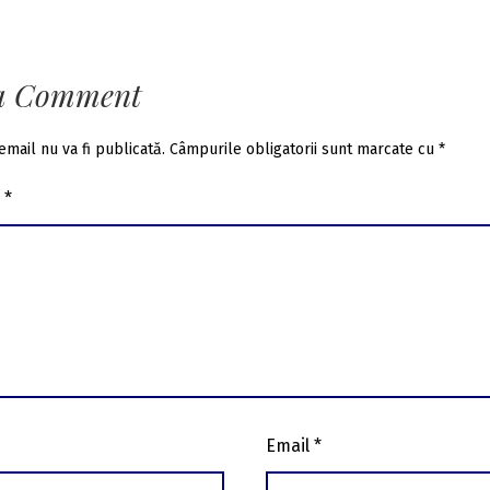
le
a Comment
email nu va fi publicată.
Câmpurile obligatorii sunt marcate cu
*
u
*
Email
*