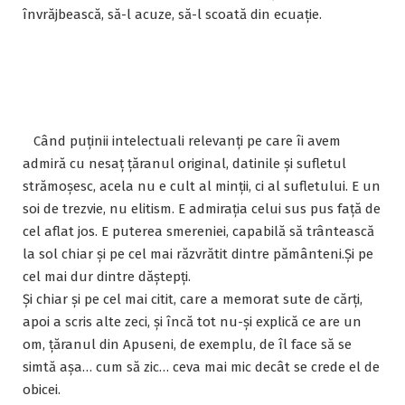
învrăjbească, să-l acuze, să-l scoată din ecuație.
Când puținii intelectuali relevanți pe care îi avem
admiră cu nesaț țăranul original, datinile și sufletul
strămoșesc, acela nu e cult al minții, ci al sufletului. E un
soi de trezvie, nu elitism. E admirația celui sus pus față de
cel aflat jos. E puterea smereniei, capabilă să trântească
la sol chiar și pe cel mai răzvrătit dintre pământeni.Și pe
cel mai dur dintre dăștepți.
Și chiar și pe cel mai citit, care a memorat sute de cărți,
apoi a scris alte zeci, și încă tot nu-și explică ce are un
om, țăranul din Apuseni, de exemplu, de îl face să se
simtă așa… cum să zic… ceva mai mic decât se crede el de
obicei.