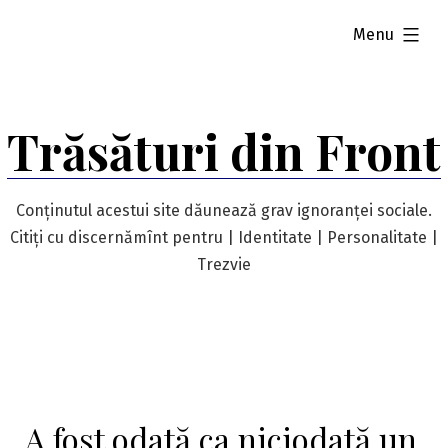
Skip
expanded
Menu
to
content
Trăsături din Front
Conținutul acestui site dăunează grav ignoranței sociale.
Citiți cu discernămînt pentru | Identitate | Personalitate |
Trezvie
A fost odată ca niciodată un