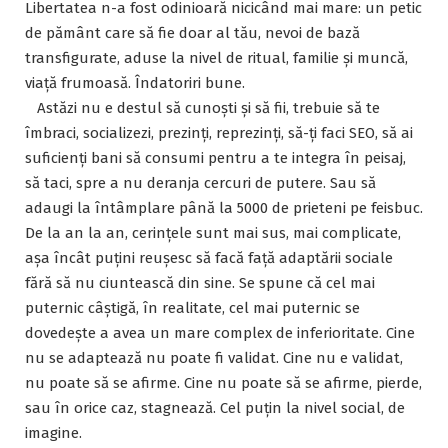
Libertatea n-a fost odinioară nicicând mai mare: un petic
de pământ care să fie doar al tău, nevoi de bază
transfigurate, aduse la nivel de ritual, familie și muncă,
viață frumoasă. Îndatoriri bune.
Astăzi nu e destul să cunoști și să fii, trebuie să te
îmbraci, socializezi, prezinți, reprezinți, să-ți faci SEO, să ai
suficienți bani să consumi pentru a te integra în peisaj,
să taci, spre a nu deranja cercuri de putere. Sau să
adaugi la întâmplare până la 5000 de prieteni pe feisbuc.
De la an la an, cerințele sunt mai sus, mai complicate,
așa încât puțini reușesc să facă față adaptării sociale
fără să nu ciuntească din sine. Se spune că cel mai
puternic câștigă, în realitate, cel mai puternic se
dovedește a avea un mare complex de inferioritate. Cine
nu se adaptează nu poate fi validat. Cine nu e validat,
nu poate să se afirme. Cine nu poate să se afirme, pierde,
sau în orice caz, stagnează. Cel puțin la nivel social, de
imagine.