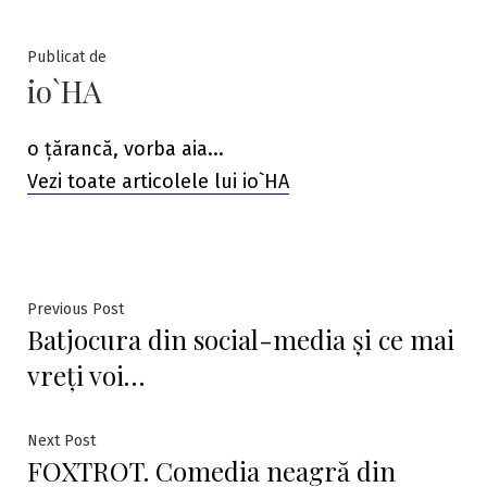
Publicat de
io`HA
o țărancă, vorba aia...
Vezi toate articolele lui io`HA
Navigare
Previous
Previous Post
Batjocura din social-media și ce mai
post:
în
vreți voi…
articole
Next
Next Post
FOXTROT. Comedia neagră din
post: