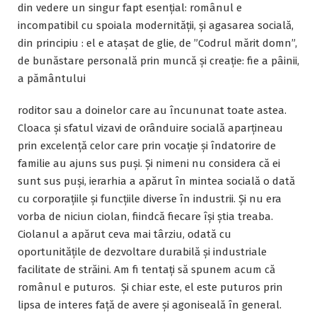
din vedere un singur fapt esențial: românul e
incompatibil cu spoiala modernității, și agasarea socială,
din principiu : el e atașat de glie, de ”Codrul mărit domn”,
de bunăstare personală prin muncă și creație: fie a pâinii,
a pământului
roditor sau a doinelor care au încununat toate astea.
Cloaca și sfatul vizavi de orânduire socială aparțineau
prin excelență celor care prin vocație și îndatorire de
familie au ajuns sus puși. Și nimeni nu considera că ei
sunt sus puși, ierarhia a apărut în mintea socială o dată
cu corporațiile și funcțiile diverse în industrii. Și nu era
vorba de niciun ciolan, fiindcă fiecare își știa treaba.
Ciolanul a apărut ceva mai târziu, odată cu
oportunitățile de dezvoltare durabilă și industriale
facilitate de străini. Am fi tentați să spunem acum că
românul e puturos. Și chiar este, el este puturos prin
lipsa de interes față de avere și agoniseală în general.