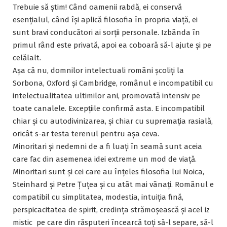
Trebuie să știm! Când oamenii rabdă, ei conservă
esențialul, când își aplică filosofia în propria viață, ei
sunt bravi conducători ai sorții personale. Izbânda în
primul rând este privată, apoi ea coboară să-l ajute și pe
celălalt.
Așa că nu, domnilor intelectuali români școliți la
Sorbona, Oxford și Cambridge, românul e incompatibil cu
intelectualitatea ultimilor ani, promovată intensiv pe
toate canalele. Excepțiile confirmă asta. E incompatibil
chiar și cu autodivinizarea, și chiar cu supremația rasială,
oricât s-ar testa terenul pentru așa ceva.
Minoritari și nedemni de a fi luați în seamă sunt aceia
care fac din asemenea idei extreme un mod de viață.
Minoritari sunt și cei care au înțeles filosofia lui Noica,
Steinhard și Petre Țuțea și cu atât mai vânați. Românul e
compatibil cu simplitatea, modestia, intuiția fină,
perspicacitatea de spirit, credința strămoșească și acel iz
mistic pe care din răsputeri încearcă toți să-l separe, să-l