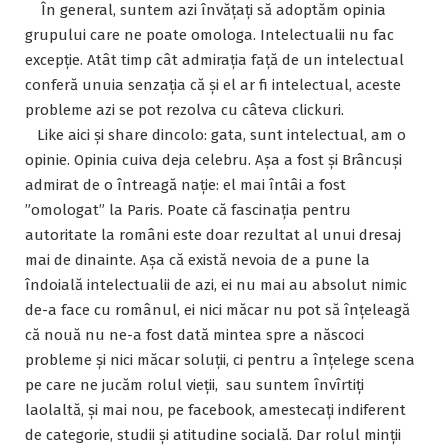
În general, suntem azi învățați să adoptăm opinia
grupului care ne poate omologa. Intelectualii nu fac
excepție. Atât timp cât admirația față de un intelectual
conferă unuia senzația că și el ar fi intelectual, aceste
probleme azi se pot rezolva cu câteva clickuri.
Like aici și share dincolo: gata, sunt intelectual, am o
opinie. Opinia cuiva deja celebru. Așa a fost și Brâncuși
admirat de o întreagă nație: el mai întâi a fost
”omologat” la Paris. Poate că fascinația pentru
autoritate la români este doar rezultat al unui dresaj
mai de dinainte. Așa că există nevoia de a pune la
îndoială intelectualii de azi, ei nu mai au absolut nimic
de-a face cu românul, ei nici măcar nu pot să înțeleagă
că nouă nu ne-a fost dată mintea spre a născoci
probleme și nici măcar soluții, ci pentru a înțelege scena
pe care ne jucăm rolul vieții, sau suntem învîrtiți
laolaltă, și mai nou, pe facebook, amestecați indiferent
de categorie, studii și atitudine socială. Dar rolul minții