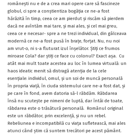
românești nu e de a crea mari opere care să fascineze
globul, ci spre a conștientiza bogăția ce ne-a fost
hărăzită în timp, ceea ce am pierdut și riscăm să pierdem
dacă ne avîntăm mai tare, și mai ales, și cel mai greu,
ceea ce e necesar- spre a ne trezi individual, din gâlceava
modernă ce ne-a fost pusă în brațe, forțat. Nu, nu noi
am vrut-o, ni s-a fluturat izul înșelător. Știți ce frumos
miroase Cola? dar știți ce face cu colonul? Exact așa. Cu
atât mai mult toate acestea au loc în lumea virtuală: un
haos ideatic menit să distragă atenția de la cele
esențiale: individul, omul, și un soi de muncă personală
în propria viață, în ciuda sistemului care ne-a fost dat, și
pe care în fond, avem datoria să-l răbdăm. Răbdarea
însă nu scutește pe nimeni de luptă, dar întâi de toate,
răbdarea este o trăsătură personală. Românul original
este un răbdător, prin excelență, și nu un rebel.
Rebeliunea e incompatibilă cu viața sufletească, mai ales
atunci când știm că suntem trecători pe acest pământ.