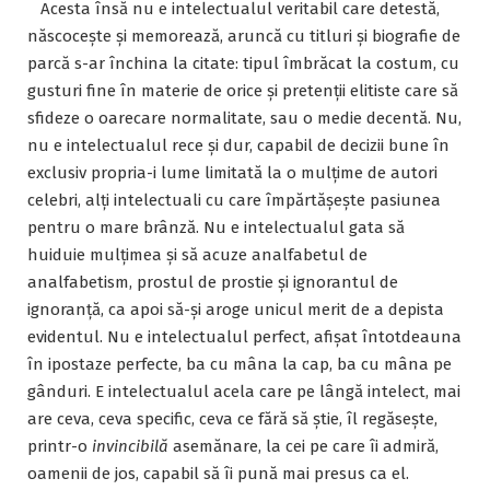
Acesta însă nu e intelectualul veritabil care detestă,
născocește și memorează, aruncă cu titluri și biografie de
parcă s-ar închina la citate: tipul îmbrăcat la costum, cu
gusturi fine în materie de orice și pretenții elitiste care să
sfideze o oarecare normalitate, sau o medie decentă. Nu,
nu e intelectualul rece și dur, capabil de decizii bune în
exclusiv propria-i lume limitată la o mulțime de autori
celebri, alți intelectuali cu care împărtășește pasiunea
pentru o mare brânză. Nu e intelectualul gata să
huiduie mulțimea și să acuze analfabetul de
analfabetism, prostul de prostie și ignorantul de
ignoranță, ca apoi să-și aroge unicul merit de a depista
evidentul. Nu e intelectualul perfect, afișat întotdeauna
în ipostaze perfecte, ba cu mâna la cap, ba cu mâna pe
gânduri. E intelectualul acela care pe lângă intelect, mai
are ceva, ceva specific, ceva ce fără să știe, îl regăsește,
printr-o
invincibilă
asemănare, la cei pe care îi admiră,
oamenii de jos, capabil să îi pună mai presus ca el.