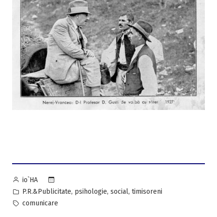
Posted
io`HA
by
Posted
,
,
,
P.R.&Publicitate
psihologie
social
timisoreni
in
Tags:
comunicare