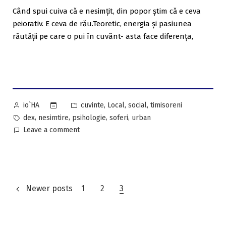
Când spui cuiva că e nesimțit, din popor știm că e ceva
peiorativ. E ceva de rău.Teoretic, energia și pasiunea
răutății pe care o pui în cuvânt- asta face diferența,
Posted
Posted
,
,
,
cuvinte
Local
social
timisoreni
io`HA
by
in
Tags:
,
,
,
,
dex
nesimtire
psihologie
soferi
urban
on
Leave a comment
Defect
Psihologic:
amenda
Poliției
Navigare
Locale
Newer posts
1
2
3
pentru
în
cuvântul
NESIMȚIT.