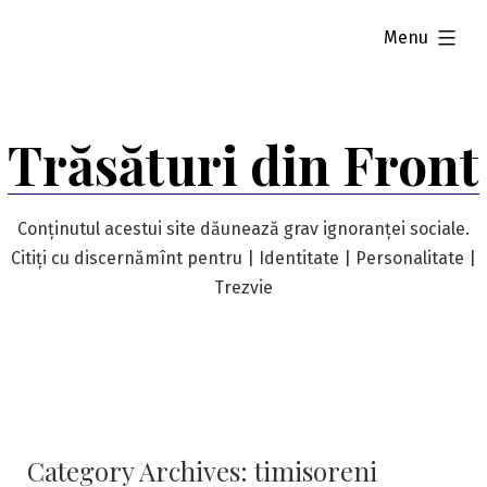
Skip
expanded
Menu
to
content
Trăsături din Front
Conținutul acestui site dăunează grav ignoranței sociale.
Citiți cu discernămînt pentru | Identitate | Personalitate |
Trezvie
Category Archives:
timisoreni