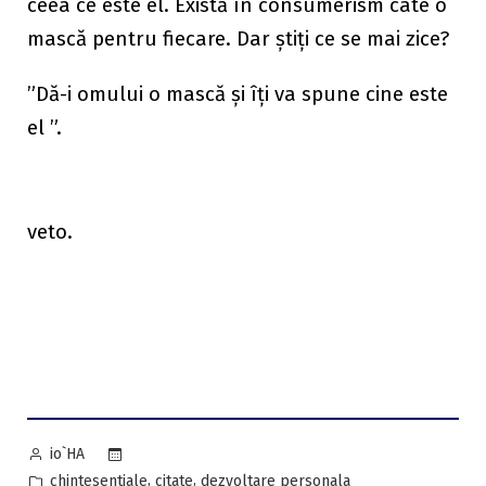
ceea ce este el. Există în consumerism câte o
mască pentru fiecare. Dar știți ce se mai zice?
”Dă-i omului o mască și îți va spune cine este
el ”.
veto.
Posted
io`HA
by
Posted
,
,
chintesentiale
citate
dezvoltare personala