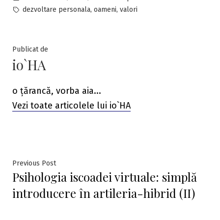
in
Tags:
,
,
dezvoltare personala
oameni
valori
Publicat de
io`HA
o țărancă, vorba aia...
Vezi toate articolele lui io`HA
Navigare
Previous
Previous Post
Psihologia iscoadei virtuale: simplă
post:
în
introducere în artileria-hibrid (II)
articole