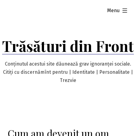
Skip
expanded
Menu
to
content
Trăsături din Front
Conținutul acestui site dăunează grav ignoranței sociale.
Citiți cu discernămînt pentru | Identitate | Personalitate |
Trezvie
Cum am devenit un om