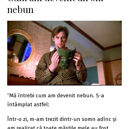
nebun
”Mă întrebi cum am devenit nebun. S-a
întâmplat astfel:
Într-o zi, m-am trezit dintr-un somn adînc și
am realizat că toate măștile mele au fost