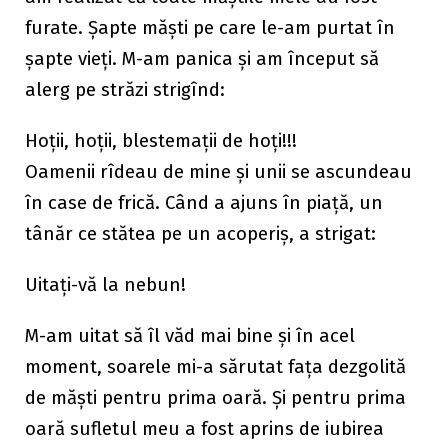
furate. Șapte măști pe care le-am purtat în
șapte vieți. M-am panica și am început să
alerg pe străzi strigînd:
Hoții, hoții, blestemații de hoți!!!
Oamenii rîdeau de mine și unii se ascundeau
în case de frică. Când a ajuns în piață, un
tânăr ce stătea p
e un acoperiș, a strigat:
Uitați-vă la nebun!
M-am uitat să îl văd mai bine și în acel
moment, soarele mi-a sărutat fața dezgolită
de măști pentru prima oară. Și pentru prima
oară sufletul meu a fost aprins de iubirea