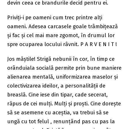
devin ceea ce brandurile decid pentru ei.
Priviți-i pe oameni cum trec printre alți
oameni. Adesea carcasele goale trâmbițează
și fac și cel mai mare zgomot, în drumul lor
spre ocuparea locului râvnit. P A R V E N I T !
Jos măștile! Strigă nebunii în cor, în timp ce
orânduiala socială permite prin bune maniere
alienarea mentală, uniformizarea maselor și
colectivizarea ideilor, a personalității de
breaslă. Cine iese din tipar, cade secerat,
răpus de cei mulți. Mulți și proști. Cine dorește
să se asemene cu aceștia, va trebui să se
ungă cu tot felul , renunțând pas cu pas la