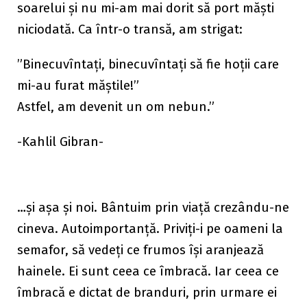
soarelui și nu mi-am mai dorit să port măști
niciodată. Ca într-o transă, am strigat:
”Binecuvîntați, binecuvîntați să fie hoții care
mi-au furat măștile!”
Astfel, am devenit un om nebun.”
-Kahlil Gibran-
…și așa și noi. Bântuim prin viață crezându-ne
cineva. Autoimportanță. Priviți-i pe oameni la
semafor, să vedeți ce frumos își aranjează
hainele. Ei sunt ceea ce îmbracă. Iar ceea ce
îmbracă e dictat de branduri, prin urmare ei