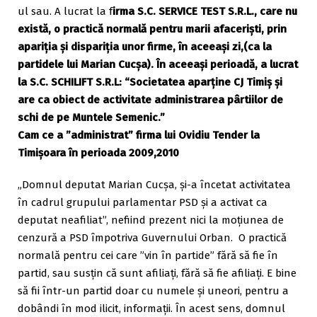
ul sau. A lucrat la f
irma S.C. SERVICE TEST S.R.L., care nu
există, o practică normală pentru marii afaceriști, prin
apariția și dispariția unor firme, în aceeași zi,(ca la
partidele lui Marian Cucșa). În aceeași perioadă, a lucrat
la S.C. SCHILIFT S.R.L: “Societatea aparţine CJ Timiş şi
are ca obiect de activitate administrarea pârtiilor de
schi de pe Muntele Semenic.”
Cam ce a ”administrat” firma lui Ovidiu Tender la
Timișoara în perioada 2009,2010
„Domnul deputat Marian Cucşa, și-a încetat activitatea
în cadrul grupului parlamentar PSD şi a activat ca
deputat neafiliat”, nefiind prezent nici la moțiunea de
cenzură a PSD împotriva Guvernului Orban. O practică
normală pentru cei care ”vin în partide” fără să fie în
partid, sau susțin că sunt afiliați, fără să fie afiliați. E bine
să fii într-un partid doar cu numele și uneori, pentru a
dobândi în mod ilicit, informații. În acest sens, domnul