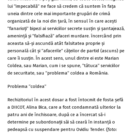
lui ”impecabilă” ne face să credem că suntem în fața
uneia dintre cele mai importante grupări de crimă
organizată de la noi din țară, în sensul în care acești
”fanarioți” bipezi ai serviciilor secrete susțin și șantajează,
amenință și ”falsifiază” afaceri murdare. încercând prin
aceasta să-și ascundă atât falsitatea proprie și
personală cât și ”afacerile” cățeilor de partid (ascuns) pe
care îi susțin. În acest sens, unul dintre ei este Marian
Coldea, sau Marian, cum i se spune, ”tătuca” serviciilor
de securitate, sau ”problema” coldea a România.
Problema ”coldea”
Rechizitoriul în acest dosar a fost întocmit de fosta şefă
a DIICOT, Alina Bica, care a fost condamnată ulterior la
patru ani de închisoare, după ce a încercat să-i
determine pe subordonaţii săi să ceară în instanţă o
pedeapsă cu suspendare pentru Ovidiu Tender.
(foto: