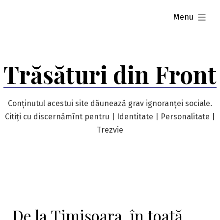
Skip
expanded
Menu
to
content
Trăsături din Front
Conținutul acestui site dăunează grav ignoranței sociale.
Citiți cu discernămînt pentru | Identitate | Personalitate |
Trezvie
De la Timișoara, în toată