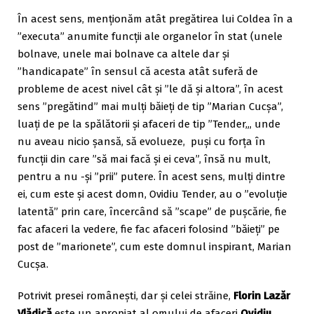
În acest sens, menționăm atât pregătirea lui Coldea în a
”executa” anumite funcții ale organelor în stat (unele
bolnave, unele mai bolnave ca altele dar și
”handicapate” în sensul că acesta atât suferă de
probleme de acest nivel cât și ”le dă și altora”, în acest
sens ”pregătind” mai mulți băieți de tip ”Marian Cucșa”,
luați de pe la spălătorii și afaceri de tip ”Tender„, unde
nu aveau nicio șansă, să evolueze, puși cu forța în
funcții din care ”să mai facă și ei ceva”, însă nu mult,
pentru a nu -și ”prii” putere. În acest sens, mulți dintre
ei, cum este și acest domn, Ovidiu Tender, au o ”evoluție
latentă” prin care, încercând să ”scape” de pușcărie, fie
fac afaceri la vedere, fie fac afaceri folosind ”băieți” pe
post de ”marionete”, cum este domnul inspirant, Marian
Cucșa.
Potrivit presei românești, dar și celei străine,
Florin Lazăr
Vlădică
este un apropiat al omului de afaceri
Ovidiu