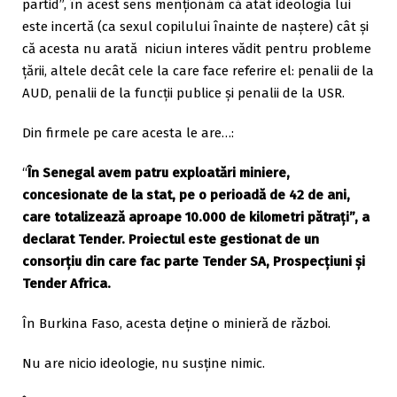
partid”, în acest sens menționăm că atât ideologia lui
este incertă (ca sexul copilului înainte de naștere) cât și
că acesta nu arată niciun interes vădit pentru probleme
țării, altele decât cele la care face referire el: penalii de la
AUD, penalii de la funcții publice și penalii de la USR.
Din firmele pe care acesta le are…:
“
În Senegal avem patru exploatări miniere,
concesionate de la stat, pe o perioadă de 42 de ani,
care totalizează aproape 10.000 de kilometri pătraţi”, a
declarat Tender. Proiectul este gestionat de un
consorţiu din care fac parte Tender SA, Prospecţiuni şi
Tender Africa.
În Burkina Faso, acesta deține o minieră de război.
Nu are nicio ideologie, nu susține nimic.