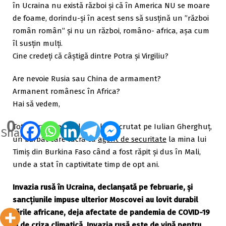
în Ucraina nu există război și că în America NU se moare
de foame, dorindu-și în acest sens să susțină un ”război
român român” și nu un război, româno- africa, așa cum
îl susțin mulți.
Cine credeți că câștigă dintre Potra și Virgiliu?
Are nevoie Rusia sau China de armament?
Armanent românesc în Africa?
Hai să vedem,
0
Tot Potra este și cel care l-a recrutat pe Iulian Gherghuț,
Shares
un bărbat care lucra ca
agent de securitate
la mina lui
Timiș din Burkina Faso când a fost răpit și dus în Mali,
unde a stat în captivitate timp de opt ani.
Invazia rusă în Ucraina, declanşată pe februarie, şi
sancţiunile impuse ulterior Moscovei au lovit durabil
ţările africane, deja afectate de pandemia de COVID-19
şi de criza climatică. Invazia rusă este de vină pentru