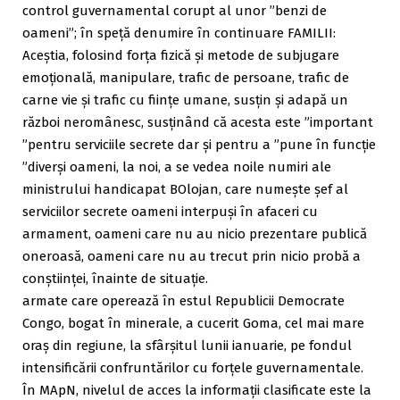
control guvernamental corupt al unor ”benzi de
oameni”; în speță denumire în continuare FAMILII:
Aceștia, folosind forța fizică și metode de subjugare
emoțională, manipulare, trafic de persoane, trafic de
carne vie și trafic cu ființe umane, susțin și adapă un
război neromânesc, susținând că acesta este ”important
”pentru serviciile secrete dar și pentru a ”pune în funcție
”diverși oameni, la noi, a se vedea noile numiri ale
ministrului handicapat BOlojan, care numește șef al
serviciilor secrete oameni interpuși în afaceri cu
armament, oameni care nu au nicio prezentare publică
oneroasă, oameni care nu au trecut prin nicio probă a
conștiinței, înainte de situație.
armate care operează în estul Republicii Democrate
Congo, bogat în minerale, a cucerit Goma, cel mai mare
oraș din regiune, la sfârșitul lunii ianuarie, pe fondul
intensificării confruntărilor cu forțele guvernamentale.
În MApN, nivelul de acces la informații clasificate este la