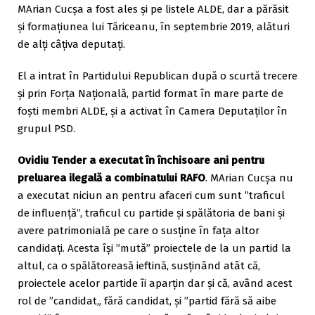
MArian Cucșa a fost ales și pe listele ALDE, dar a părăsit
și formațiunea lui Tăriceanu, în septembrie 2019, alături
de alți câțiva deputați.
El a intrat în Partidului Republican după o scurtă trecere
și prin Forța Națională, partid format în mare parte de
foști membri ALDE, și a activat în Camera Deputaților în
grupul PSD.
Ovidiu Tender a executat în închisoare ani pentru
preluarea ilegală a combinatului RAFO
. MArian Cucșa nu
a executat niciun an pentru afaceri cum sunt ”traficul
de influență”, traficul cu partide și spălătoria de bani și
avere patrimonială pe care o susține în fața altor
candidați. Acesta își ”mută” proiectele de la un partid la
altul, ca o spălătoreasă ieftină, susținând atât că,
proiectele acelor partide îi aparțin dar și că, având acest
rol de ”candidat„ fără candidat, și ”partid fără să aibe