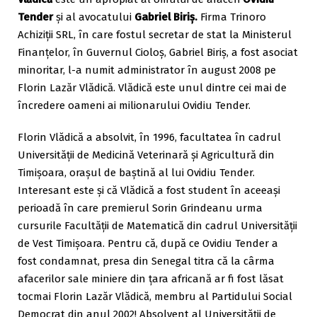
Tender
şi al avocatului
Gabriel Biriş.
Firma Trinoro
Achiziţii SRL, în care fostul secretar de stat la Ministerul
Finanțelor, în Guvernul Cioloș, Gabriel Biriş, a fost asociat
minoritar, l-a numit administrator în august 2008 pe
Florin Lazăr Vlădică. Vlădică este unul dintre cei mai de
încredere oameni ai milionarului Ovidiu Tender.
Florin Vlădică a absolvit, în 1996, facultatea în cadrul
Universității de Medicină Veterinară și Agricultură din
Timișoara, orașul de baștină al lui Ovidiu Tender.
Interesant este și că Vlădică a fost student în aceeași
perioadă în care premierul Sorin Grindeanu urma
cursurile Facultății de Matematică din cadrul Universității
de Vest Timișoara. Pentru că, după ce Ovidiu Tender a
fost condamnat, presa din Senegal titra că la cârma
afacerilor sale miniere din țara africană ar fi fost lăsat
tocmai Florin Lazăr Vlădică, membru al Partidului Social
Democrat din anul 2002! Absolvent al Universității de