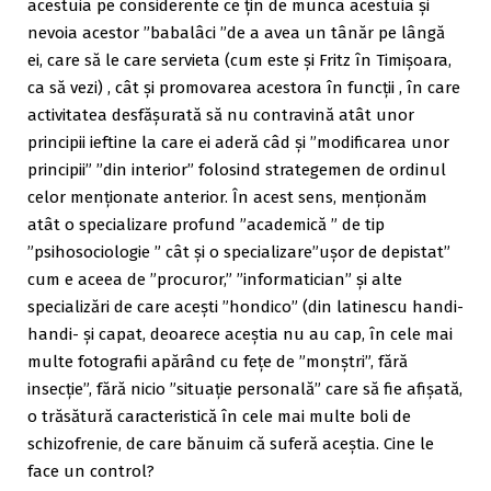
acestuia pe considerente ce țin de munca acestuia și
nevoia acestor ”babalâci ”de a avea un tânăr pe lângă
ei, care să le care servieta (cum este și Fritz în Timișoara,
ca să vezi) , cât și promovarea acestora în funcții , în care
activitatea desfășurată să nu contravină atât unor
principii ieftine la care ei aderă câd și ”modificarea unor
principii” ”din interior” folosind strategemen de ordinul
celor menționate anterior. În acest sens, menționăm
atât o specializare profund ”academică ” de tip
”psihosociologie ” cât și o specializare”ușor de depistat”
cum e aceea de ”procuror,” ”informatician” și alte
specializări de care acești ”hondico” (din latinescu handi-
handi- și capat, deoarece aceștia nu au cap, în cele mai
multe fotografii apărând cu fețe de ”monștri”, fără
insecție”, fără nicio ”situație personală” care să fie afișată,
o trăsătură caracteristică în cele mai multe boli de
schizofrenie, de care bănuim că suferă aceștia. Cine le
face un control?