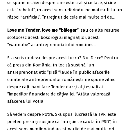
se spune nicăieri despre cine este civil și ce face, și cine
este ”rebelul”, în acest sens referindu-ne mai mult la un
război ”artificial”, întreținut de cele mai multe ori de…
Love me Tender, love me ”bălegar”
, sau ce alte resurse
scotocesc acești boșorogi ai magnaților, acești
”wannabe” ai antreprenoriatului românesc.
S-a scris undeva despre acest lucru? Nu. De ce? Pentru
că presa din România, în loc să susțină ”un
antreprenoriat etic ”și să ”laude în public afacerile
curate ale antreprenorilor românești, ne spune zilnic
despre câți bani face Tender dar și alți eșuați ai
”imperiilor financiare de câțiva lei. ”Atâta valorează
afacerea lui Potra.
Să vedem despre Potra. S-a spus: lucrează la TVR, este
prieten presa și susține că ”nu știe ce caută în PSD”, în
acest sens menționând acest partid de mai multe ori,