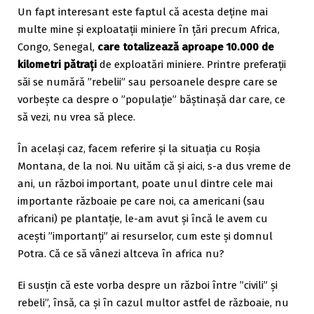
Un fapt interesant este faptul că acesta deține mai
multe mine și exploatații miniere în țări precum Africa,
Congo, Senegal,
care totalizează aproape 10.000 de
kilometri pătraţi
de exploatări miniere. Printre preferații
săi se numără ”rebelii” sau persoanele despre care se
vorbește ca despre o ”populație” băștinașă dar care, ce
să vezi, nu vrea să plece.
În același caz, facem referire și la situația cu Roșia
Montana, de la noi. Nu uităm că și aici, s-a dus vreme de
ani, un război important, poate unul dintre cele mai
importante războaie pe care noi, ca americani (sau
africani) pe plantație, le-am avut și încă le avem cu
acești ”importanți” ai resurselor, cum este și domnul
Potra. Că ce să vânezi altceva în africa nu?
Ei susțin că este vorba despre un război între ”civili” și
rebeli”, însă, ca și în cazul multor astfel de războaie, nu