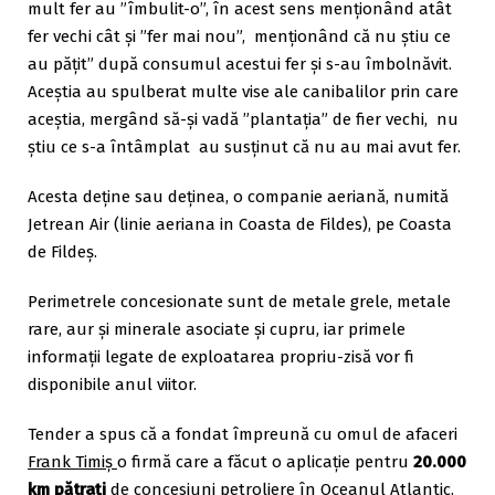
mult fer au ”îmbulit-o”, în acest sens menționând atât
fer vechi cât și ”fer mai nou”, menționând că nu știu ce
au pățit” după consumul acestui fer și s-au îmbolnăvit.
Aceștia au spulberat multe vise ale canibalilor prin care
aceștia, mergând să-și vadă ”plantația” de fier vechi, nu
știu ce s-a întâmplat au susținut că nu au mai avut fer.
Acesta deține sau deținea, o companie aeriană, numită
Jetrean Air (linie aeriana in Coasta de Fildes), pe Coasta
de Fildeș.
Perimetrele concesionate sunt de metale grele, metale
rare, aur şi minerale asociate şi cupru, iar primele
informaţii legate de exploatarea propriu-zisă vor fi
disponibile anul viitor.
Tender a spus că a fondat împreună cu omul de afaceri
Frank Timiş
o firmă care a făcut o aplicaţie pentru
20.000
km pătraţi
de concesiuni petroliere în Oceanul Atlantic.