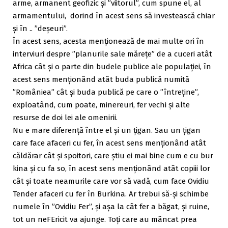
arme, armanent geofizic și ”viitorul”, cum spune el, al
armamentului, dorind în acest sens să investească chiar
și în .. ”deșeuri”.
În acest sens, acesta menționează de mai multe ori în
interviuri despre ”planurile sale mărețe” de a cuceri atât
Africa cât și o parte din budele publice ale populației, în
acest sens menționând atât buda publică numită
”Româniea” cât și buda publică pe care o ”întreține”,
exploatând, cum poate, minereuri, fer vechi și alte
resurse de doi lei ale omenirii.
Nu e mare diferență între el și un țigan. Sau un țigan
care face afaceri cu fer, în acest sens menționând atât
căldărar cât și spoitori, care știu ei mai bine cum e cu bur
kina și cu fa so, în acest sens menționând atât copiii lor
cât și toate neamurile care vor să vadă, cum face Ovidiu
Tender afaceri cu fer în Burkina. Ar trebui să-și schimbe
numele în ”Ovidiu Fer”, și așa la cât fer a băgat, și ruine,
tot un neFEricit va ajunge. Toți care au mâncat prea