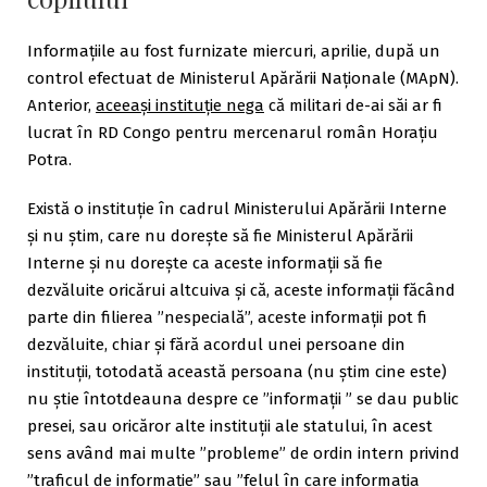
Informațiile au fost furnizate miercuri, aprilie, după un
control efectuat de Ministerul Apărării Naționale (MApN).
Anterior,
aceeași instituție nega
că militari de-ai săi ar fi
lucrat în RD Congo pentru mercenarul român Horațiu
Potra.
Există o instituție în cadrul Ministerului Apărării Interne
și nu știm, care nu dorește să fie Ministerul Apărării
Interne și nu dorește ca aceste informații să fie
dezvăluite oricărui altcuiva și că, aceste informații făcând
parte din filierea ”nespecială”, aceste informații pot fi
dezvăluite, chiar și fără acordul unei persoane din
instituții, totodată această persoana (nu știm cine este)
nu știe întotdeauna despre ce ”informații ” se dau public
presei, sau oricăror alte instituții ale statului, în acest
sens având mai multe ”probleme” de ordin intern privind
”traficul de informație” sau ”felul în care informația