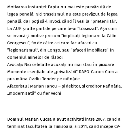
Motivarea instanței: Fapta nu mai este prevăzută de
legea penală. Nici traseismul nu este prevăzut de legea
penală, dar poți să-l invoci, când îl vezi la ”prietenii tăi”.
La AUR și alte partide pe care le-ai ”traseizat”. Așa cum
se invocă și motive precum ”implicații legionare la Călin
Georgescu”, fix de către cei care fac afaceri cu
”legionarismul”, din Congo, sau ”afaceri imobiliare” în
domeniul minelor de război.
Avocații: Nici celelalte acuzații nu mai stau în picioare
Momente esențiale ale „privatizării” RAFO-Carom Cum a
pus mâna Ovidiu Tender pe rafinărie
Afaceristul Marian Iancu – şi debitor, şi creditor Rafinăria,
„modernizată” cu fier vechi
Domnul Marian Cucsa a avut activitati intre 2007, cand a
terminat facultatea la Timisoara, si 2011, cand incepe CV-