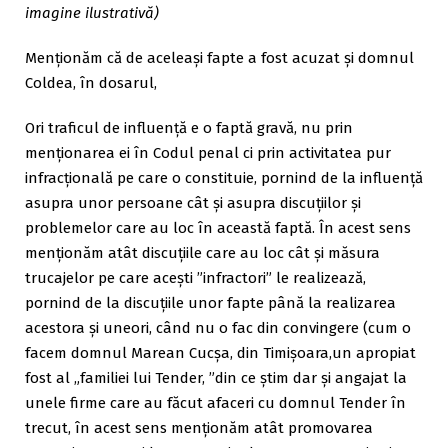
imagine ilustrativă)
Menționăm că de aceleași fapte a fost acuzat și domnul
Coldea, în dosarul,
Ori traficul de influență e o faptă gravă, nu prin
menționarea ei în Codul penal ci prin activitatea pur
infracțională pe care o constituie, pornind de la influență
asupra unor persoane cât și asupra discuțiilor și
problemelor care au loc în această faptă. În acest sens
menționăm atât discuțiile care au loc cât și măsura
trucajelor pe care acești ”infractori” le realizează,
pornind de la discuțiile unor fapte până la realizarea
acestora și uneori, când nu o fac din convingere (cum o
facem domnul Marean Cucșa, din Timișoara,un apropiat
fost al „familiei lui Tender, ”din ce știm dar și angajat la
unele firme care au făcut afaceri cu domnul Tender în
trecut, în acest sens menționăm atât promovarea