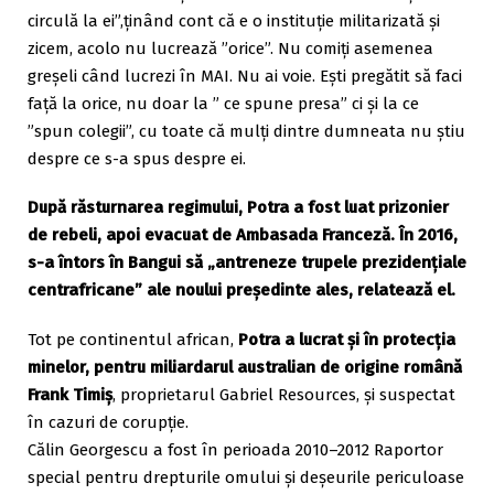
circulă la ei”,ținând cont că e o instituție militarizată și
zicem, acolo nu lucrează ”orice”. Nu comiți asemenea
greșeli când lucrezi în MAI. Nu ai voie. Ești pregătit să faci
față la orice, nu doar la ” ce spune presa” ci și la ce
”spun colegii”, cu toate că mulți dintre dumneata nu știu
despre ce s-a spus despre ei.
După răsturnarea regimului, Potra a fost luat prizonier
de rebeli, apoi evacuat de Ambasada Franceză. În 2016,
s-a întors în Bangui să „antreneze trupele prezidențiale
centrafricane” ale noului președinte ales, relatează el.
Tot pe continentul african,
Potra a lucrat și în protecția
minelor, pentru miliardarul australian de origine română
Frank Timiș
, proprietarul Gabriel Resources, și suspectat
în cazuri de corupție.
Călin Georgescu a fost în perioada 2010–2012 Raportor
special pentru drepturile omului și deșeurile periculoase