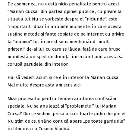
De asemenea, nu există nicio penalitate pentru acest
”Marian Cucșa” din partea opiniei publice , cu privire la
situația lui. Nu se vorbește despre el ”niciunde”, este
”important” doar în anumite momente, în care acesta
susține metode și fapte copiate de pe internet cu privire
la ”inamicii” lui, în acest sens menționând ”mulți
prieteni” de-ai lui, cu care se lăuda, față de care brusc
manifestă un spirit de dorință, încercând prin acesta să
corupă partidele, din interior.
Hai să vedem acum și ce e în interior la Marian Cucșa.
Mai multe despre asta am scris
aici
:
Miza procesului pentru Tender: anularea confiscării
speciale. Nu se anulează și ”problemele ” lui Marian
Cucșa? Din ce vedem, presa a scris foarte puțin despre el.
Nu știm de ce, ținând cont că apare „pe toate gardurile”
în filmarea cu Cosmin Vlădică.