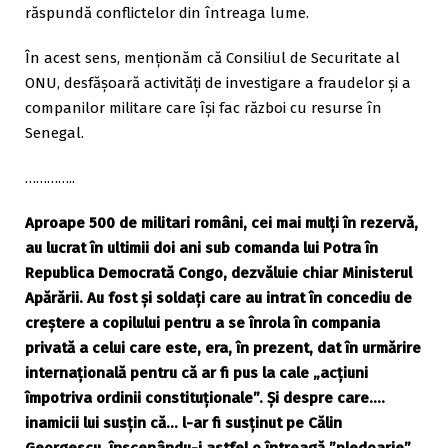
răspundă conflictelor din întreaga lume.
În acest sens, menționăm că Consiliul de Securitate al
ONU, desfășoară activități de investigare a fraudelor și a
companilor militare care își fac război cu resurse în
Senegal.
…………..
Aproape 500 de militari români, cei mai mulți în rezervă,
au lucrat în ultimii doi ani sub comanda lui Potra în
Republica Democrată Congo, dezvăluie chiar Ministerul
Apărării. Au fost și soldați care au intrat în concediu de
creștere a copilului pentru a se înrola în compania
privată a celui care este, era, în prezent, dat în urmărire
internațională pentru că ar fi pus la cale „acțiuni
împotriva ordinii constituționale”. Și despre care….
inamicii lui susțin că… l-ar fi susținut pe Călin
Georgescu, înscenându-i astfel o întreagă ”pledoarie”