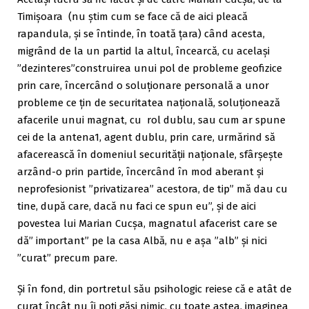
Timișoara (nu știm cum se face că de aici pleacă
rapandula, și se întinde, în toată țara) când acesta,
migrând de la un partid la altul, încearcă, cu același
”dezinteres”construirea unui pol de probleme geofizice
prin care, încercând o soluționare personală a unor
probleme ce țin de securitatea națională, soluționează
afacerile unui magnat, cu rol dublu, sau cum ar spune
cei de la antena1, agent dublu, prin care, urmărind să
afacerească în domeniul securității naționale, sfârșește
arzând-o prin partide, încercând în mod aberant și
neprofesionist ”privatizarea” acestora, de tip” mă dau cu
tine, după care, dacă nu faci ce spun eu”, și de aici
povestea lui Marian Cucșa, magnatul afacerist care se
dă” important” pe la casa Albă, nu e așa ”alb” și nici
”curat” precum pare.
Și în fond, din portretul său psihologic reiese că e atât de
curat încât nu îi poți găsi nimic, cu toate astea, imaginea