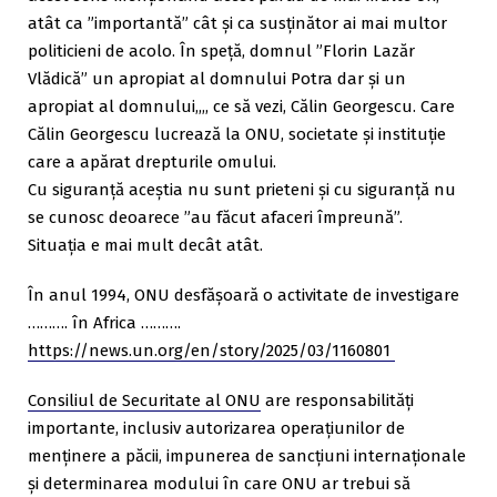
atât ca ”importantă” cât și ca susținător ai mai multor
politicieni de acolo. În speță, domnul ”Florin Lazăr
Vlădică” un apropiat al domnului Potra dar și un
apropiat al domnului,,,, ce să vezi, Călin Georgescu. Care
Călin Georgescu lucrează la ONU, societate și instituție
care a apărat drepturile omului.
Cu siguranță aceștia nu sunt prieteni și cu siguranță nu
se cunosc deoarece ”au făcut afaceri împreună”.
Situația e mai mult decât atât.
În anul 1994, ONU desfășoară o activitate de investigare
………. în Africa ……….
https://news.un.org/en/story/2025/03/1160801
Consiliul de Securitate al ONU
are responsabilități
importante, inclusiv autorizarea operațiunilor de
menținere a păcii, impunerea de sancțiuni internaționale
și determinarea modului în care ONU ar trebui să