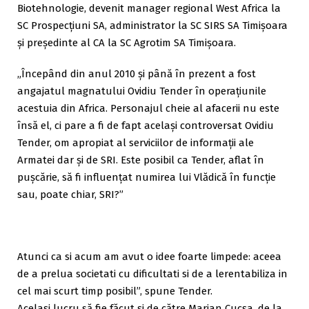
Biotehnologie, devenit manager regional West Africa la
SC Prospecțiuni SA, administrator la SC SIRS SA Timișoara
și președinte al CA la SC Agrotim SA Timișoara.
„Începând din anul 2010 şi până în prezent a fost
angajatul magnatului Ovidiu Tender în operaţiunile
acestuia din Africa. Personajul cheie al afacerii nu este
însă el, ci pare a fi de fapt acelaşi controversat Ovidiu
Tender, om apropiat al serviciilor de informaţii ale
Armatei dar şi de SRI. Este posibil ca Tender, aflat în
puşcărie, să fi influenţat numirea lui Vlădică în funcţie
sau, poate chiar, SRI?”
Atunci ca si acum am avut o idee foarte limpede: aceea
de a prelua societati cu dificultati si de a lerentabiliza in
cel mai scurt timp posibil”, spune Tender.
Același lucru să fie făcut și de către Marian Cucșa, de la