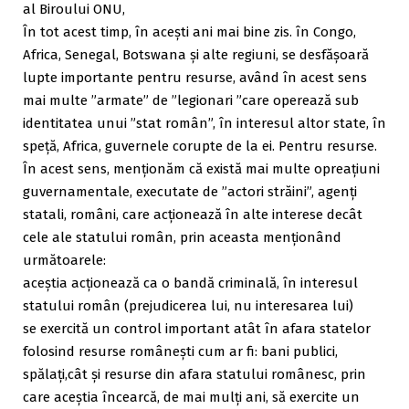
al Biroului ONU,
În tot acest timp, în acești ani mai bine zis. în Congo,
Africa, Senegal, Botswana și alte regiuni, se desfășoară
lupte importante pentru resurse, având în acest sens
mai multe ”armate” de ”legionari ”care operează sub
identitatea unui ”stat român”, în interesul altor state, în
speță, Africa, guvernele corupte de la ei. Pentru resurse.
În acest sens, menționăm că există mai multe opreațiuni
guvernamentale, executate de ”actori străini”, agenți
statali, români, care acționează în alte interese decât
cele ale statului român, prin aceasta menționând
următoarele:
aceștia acționează ca o bandă criminală, în interesul
statului român (prejudicerea lui, nu interesarea lui)
se exercită un control important atât în afara statelor
folosind resurse românești cum ar fi: bani publici,
spălați,cât și resurse din afara statului românesc, prin
care aceștia încearcă, de mai mulți ani, să exercite un