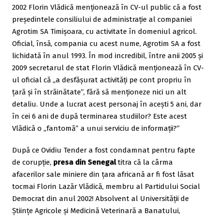
2002 Florin Vlădică menţionează în CV-ul public că a fost
preşedintele consiliului de administraţie al companiei
Agrotim SA Timişoara, cu activitate în domeniul agricol.
Oficial, însă, compania cu acest nume, Agrotim SA a fost
lichidată în anul 1993. În mod incredibil, între anii 2005 şi
2009 secretarul de stat Florin Vlădică menţionează în CV-
ul oficial că „a desfăşurat activităţi pe cont propriu în
ţară şi în străinătate”, fără să menţioneze nici un alt
detaliu. Unde a lucrat acest personaj în aceşti 5 ani, dar
în cei 6 ani de după terminarea studiilor? Este acest
Vlădică o „fantomă” a unui serviciu de informaţii?”
După ce Ovidiu Tender a fost condamnat pentru fapte
de corupție,
presa din Senegal
titra că la cârma
afacerilor sale miniere din țara africană ar fi fost lăsat
tocmai Florin Lazăr Vlădică, membru al Partidului Social
Democrat din anul 2002! Absolvent al Universității de
Științe Agricole și Medicină Veterinară a Banatului,