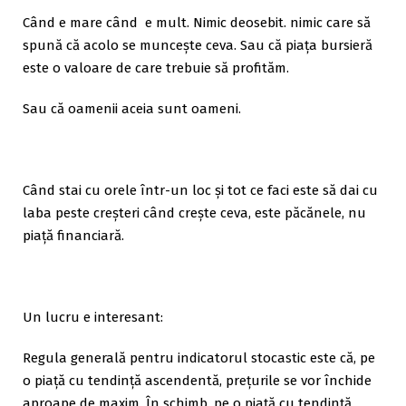
Când e mare când e mult. Nimic deosebit. nimic care să
spună că acolo se muncește ceva. Sau că piața bursieră
este o valoare de care trebuie să profităm.
Sau că oamenii aceia sunt oameni.
Când stai cu orele într-un loc și tot ce faci este să dai cu
laba peste creșteri când crește ceva, este păcănele, nu
piață financiară.
Un lucru e interesant:
Regula generală pentru indicatorul stocastic este că, pe
o piață cu tendință ascendentă, prețurile se vor închide
aproape de maxim. În schimb, pe o piață cu tendință