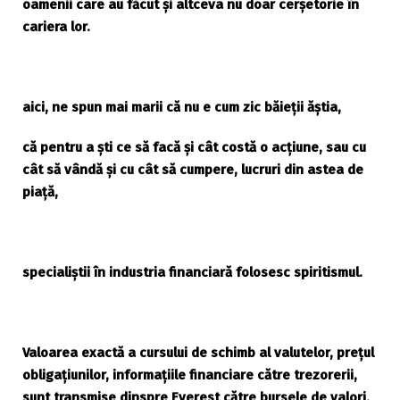
oamenii care au făcut și altceva nu doar cerșetorie în
cariera lor.
aici, ne spun mai marii că nu e cum zic băieții ăștia,
că pentru a ști ce să facă și cât costă o acțiune, sau cu
cât să vândă și cu cât să cumpere, lucruri din astea de
piață,
specialiștii în industria financiară folosesc spiritismul.
Valoarea exactă a cursului de schimb al valutelor, prețul
obligațiunilor, informațiile financiare către trezorerii,
sunt transmise dinspre Everest către bursele de valori,