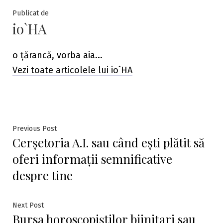
Publicat de
io`HA
o țărancă, vorba aia...
Vezi toate articolele lui io`HA
Navigare
Previous
Previous Post
Cerșetoria A.I. sau când ești plătit să
post:
în
oferi informații semnificative
articole
despre tine
Next
Next Post
Bursa horoscopiștilor bijnițari sau
post: