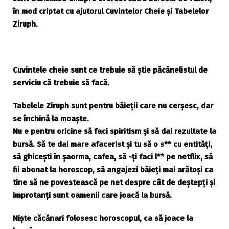
în mod criptat cu ajutorul Cuvintelor Cheie și Tabelelor
Ziruph.
Cuvintele cheie sunt ce trebuie să știe păcănelistul de
serviciu că trebuie să facă.
Tabelele Ziruph sunt pentru băieții care nu cerșesc, dar
se închină la moaște.
Nu e pentru oricine să faci spiritism și să dai rezultate la
bursă. Să te dai mare afacerist și tu să o s** cu entități,
să ghicești în șaorma, cafea, să -ți faci l** pe netflix, să
fii abonat la horoscop, să angajezi băieți mai arătoși ca
tine să ne povestească pe net despre cât de deștepți și
improtanți sunt oamenii care joacă la bursă.
Niște căcănari folosesc horoscopul, ca să joace la