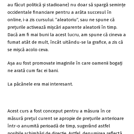
au făcut politică și stadioane) nu doar să spargă semințe
occidentale financiare pentru a arăta succesul în
online, i-a zis cursului. ”aleatoriu”, sau ne spune că
prețurile activează mișcări aparente aleatorii în timp.
Dacă am fi mai buni la acest lucru, am spune că cineva a
fumat atât de mult, încât uitându-se la grafice, a zis că
se mișcă acolo ceva.
Așa au fost promovate imaginile în care oamenii bogați
ne arată cum fac ei bani.
La păcănele era mai interesant.
Acest curs a fost conceput pentru a măsura în ce
măsură prețul curent se apropie de prețurile anterioare
într-o anumită perioadă de timp, sugerând astfel
posibile schimbări de direcție. Astfel, denumirea reflectă