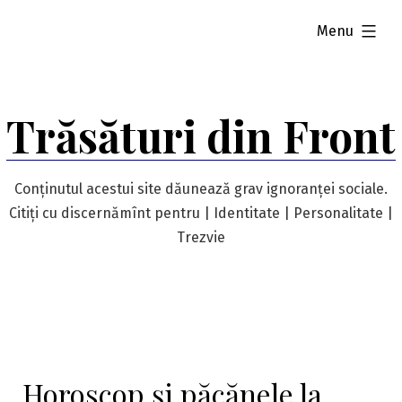
Skip
expanded
Menu
to
content
Trăsături din Front
Conținutul acestui site dăunează grav ignoranței sociale.
Citiți cu discernămînt pentru | Identitate | Personalitate |
Trezvie
Horoscop și păcănele la