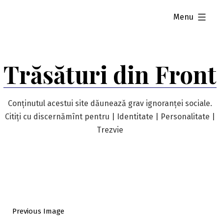
Skip
expanded
Menu
to
content
Trăsături din Front
Conținutul acestui site dăunează grav ignoranței sociale.
Citiți cu discernămînt pentru | Identitate | Personalitate |
Trezvie
Previous Image