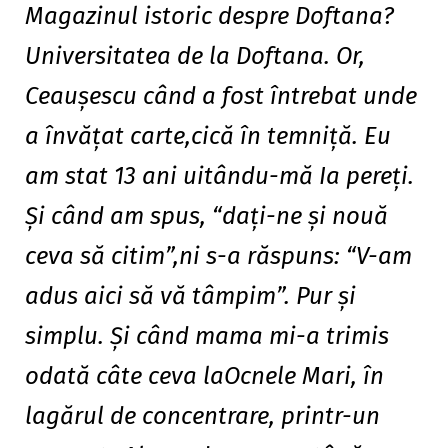
Magazinul istoric despre Doftana?
Universitatea de la Doftana. Or,
Ceauşescu când a fost întrebat unde
a învăţat carte,cică în temniţă. Eu
am stat 13 ani uitându-mă Ia pereţi.
Şi când am spus, “daţi-ne şi nouă
ceva să citim”,ni s-a răspuns: “V-am
adus aici să vă tâmpim”. Pur şi
simplu. Şi când mama mi-a trimis
odată câte ceva laOcnele Mari, în
lagărul de concentrare, printr-un