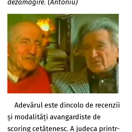
dezamagire. (Antoniu)
Adevărul este dincolo de recenzii
și modalități avangardiste de
scoring cetățenesc. A judeca printr-