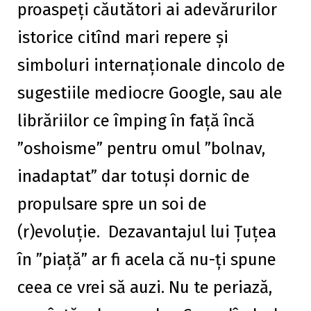
proaspeți căutători ai adevărurilor
istorice citînd mari repere și
simboluri internaționale dincolo de
sugestiile mediocre Google, sau ale
librăriilor ce împing în față încă
”oshoisme” pentru omul ”bolnav,
inadaptat” dar totuși dornic de
propulsare spre un soi de
(r)evoluție. Dezavantajul lui Țuțea
în ”piață” ar fi acela că nu-ți spune
ceea ce vrei să auzi. Nu te periază,