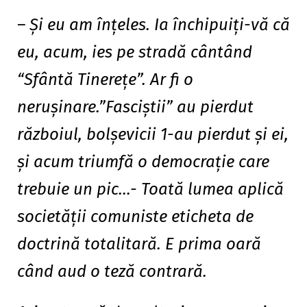
– Şi eu am înţeles. Ia închipuiţi-vă că
eu, acum, ies pe stradă cântând
“Sfântă Tinereţe”. Ar fi o
neruşinare.”Fasciştii” au pierdut
războiul, bolşevicii 1-au pierdut şi ei,
şi acum triumfă o democraţie care
trebuie un pic…- Toată lumea aplică
societăţii comuniste eticheta de
doctrină totalitară. E prima oară
când aud o teză contrară.