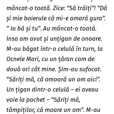
mâncat-o toată. Zice: “Să trăiţi”! “Dă
şi mie boierule că mi-e amară gura”.
” Ia bă şi tu”. Au mâncat-o toată.
Insa am avut şi unţigan de onoare.
M-au băgat într-o celulă în turn, la
Ocnele Mari, cu un ţăran cam de
două ori cât mine. Şim-au sufocat.
“Săriţi mă, că omoară un om aici”.
Un ţigan dintr-o celulă – ei aveau
voie la pachet – “Săriţi mă,
tâmpiţilor, că moare un om”. M-au