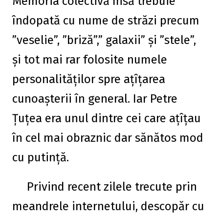
Memoria colectivă însă trebuie
îndopată cu nume de străzi precum
”veselie”, ”briză”,” galaxii” și ”stele”,
și tot mai rar folosite numele
personalităților spre ațîțarea
cunoașterii în general. Iar Petre
Țuțea era unul dintre cei care ațîțau
în cel mai obraznic dar sănătos mod
cu putință.
Privind recent zilele trecute prin
meandrele internetului, descopăr cu