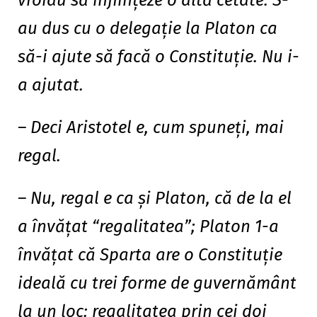
vroiau să înfiinţeze o altă cetate. S-
au dus cu o delegaţie la Platon ca
să-i ajute să facă o Constituţie. Nu i-
a ajutat.
– Deci Aristotel e, cum spuneţi, mai
regal.
– Nu, regal e ca şi Platon, că de la el
a învăţat “regalitatea”; Platon 1-a
învăţat că Sparta are o Constituţie
ideală cu trei forme de guvernământ
la un loc: regalitatea prin cei doi