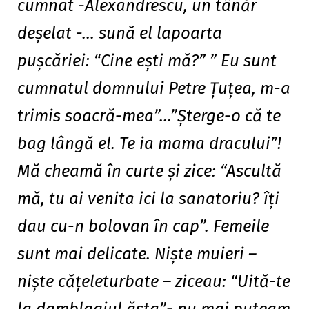
cumnat -Alexandrescu, un tânăr
deşelat -… sună el lapoarta
puşcăriei: “Cine eşti mă?” ” Eu sunt
cumnatul domnului Petre Ţuţea, m-a
trimis soacră-mea”…”Şterge-o că te
bag lângă el. Te ia mama dracului”!
Mă cheamă în curte şi zice: “Ascultă
mă, tu ai venita ici la sanatoriu? îţi
dau cu-n bolovan în cap”. Femeile
sunt mai delicate. Nişte muieri –
nişte căţeleturbate – ziceau: “Uită-te