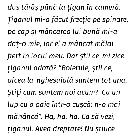
dus târâş până la ţigan în cameră.
Ţiganul mi-a făcut frecţie pe spinare,
pe cap şi mâncarea lui bună mi-a
daţ-o mie, iar el a mâncat mălai
fiert în locul meu. Dar ştii ce-mi zice
ţiganul odată? “Boierule, ştii ce,
aicea la-nghesuială suntem tot una.
Ştiţi cum suntem noi acum? Ca un
lup cu o oaie într-o cuşcă: n-o mai
mănâncă”. Ha, ha, ha. Ca să vezi,
ţiganul. Avea dreptate! Nu ştiuce