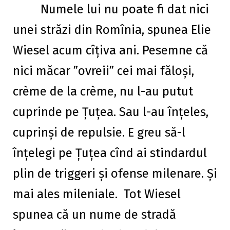
Numele lui nu poate fi dat nici
unei străzi din Romînia, spunea Elie
Wiesel acum cîțiva ani. Pesemne că
nici măcar ”ovreii” cei mai făloși,
crème de la crème, nu l-au putut
cuprinde pe Țuțea. Sau l-au înțeles,
cuprinși de repulsie. E greu să-l
înțelegi pe Țuțea cînd ai stindardul
plin de triggeri și ofense milenare. Și
mai ales mileniale. Tot Wiesel
spunea că un nume de stradă