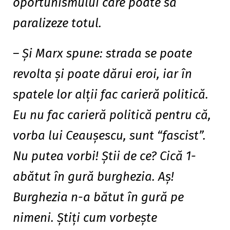
oportunismului care poate să
paralizeze totul.
– Şi Marx spune: strada se poate
revolta şi poate dărui eroi, iar în
spatele lor alţii fac carieră politică.
Eu nu fac carieră politică pentru că,
vorba lui Ceauşescu, sunt “fascist”.
Nu putea vorbi! Ştii de ce? Cică 1-
abătut în gură burghezia. Aş!
Burghezia n-a bătut în gură pe
nimeni. Ştiţi cum vorbeşte