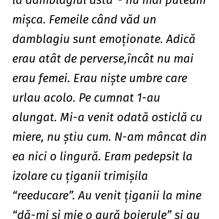
la damblagiul ăsta”- nu mai puteam
mişca. Femeile când văd un
damblagiu sunt emoţionate. Adică
erau atât de perverse,încât nu mai
erau femei. Erau nişte umbre care
urlau acolo. Pe cumnat 1-au
alungat. Mi-a venit odată osticlă cu
miere, nu ştiu cum. N-am mâncat din
ea nici o lingură. Eram pedepsit la
izolare cu ţiganii trimişila
“reeducare”. Au venit ţiganii la mine
“dă-mi şi mie o gură boierule” şi au