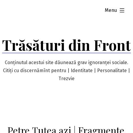
Skip
expanded
Menu
to
content
Trăsături din Front
Conținutul acestui site dăunează grav ignoranței sociale.
Citiți cu discernămînt pentru | Identitate | Personalitate |
Trezvie
Petre Țuțea azi | Fragmente