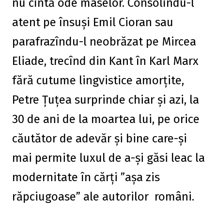
nu cîntă ode maselor. Consolîndu-l
atent pe însuși Emil Cioran sau
parafrazîndu-l neobrăzat pe Mircea
Eliade, trecînd din Kant în Karl Marx
fără cutume lingvistice amorțite,
Petre Țuțea surprinde chiar și azi, la
30 de ani de la moartea lui, pe orice
căutător de adevăr și bine care-și
mai permite luxul de a-și găsi leac la
modernitate în cărți ”așa zis
răpciugoase” ale autorilor români.