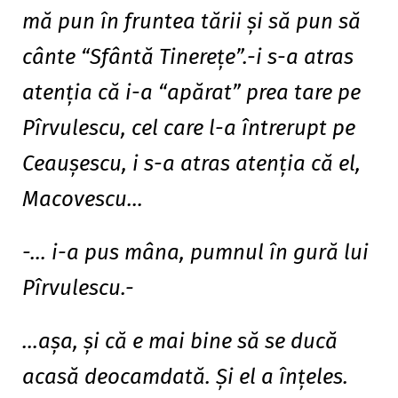
mă pun în fruntea tării şi să pun să
cânte “Sfântă Tinereţe”.-i s-a atras
atenţia că i-a “apărat” prea tare pe
Pîrvulescu, cel care l-a întrerupt pe
Ceauşescu, i s-a atras atenţia că el,
Macovescu…
-… i-a pus mâna, pumnul în gură lui
Pîrvulescu.-
…aşa, şi că e mai bine să se ducă
acasă deocamdată. Şi el a înţeles.