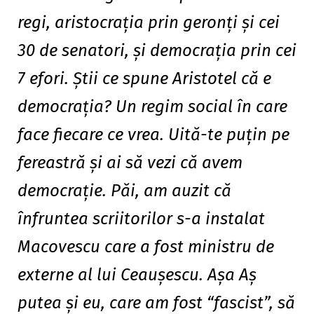
regi, aristocraţia prin geronţi şi cei
30 de senatori, şi democraţia prin cei
7 efori. Ştii ce spune Aristotel că e
democraţia? Un regim social în care
face fiecare ce vrea. Uită-te puţin pe
fereastră şi ai să vezi că avem
democraţie. Păi, am auzit că
înfruntea scriitorilor s-a instalat
Macovescu care a fost ministru de
externe al lui Ceauşescu. Aşa Aş
putea şi eu, care am fost “fascist”, să