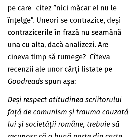
pe care- citez ”nici măcar el nu le
înțelge”. Uneori se contrazice, deși
contrazicerile în frază nu seamănă
una cu alta, dacă analizezi. Are
cineva timp să rumege? Cîteva
recenzii ale unor cărți listate pe
Goodreads
spun așa:
Deşi respect atitudinea scriitorului
faţă de comunism şi trauma cauzată
lui şi societăţii române, trebuie să
recunosc că o bună parte din carte