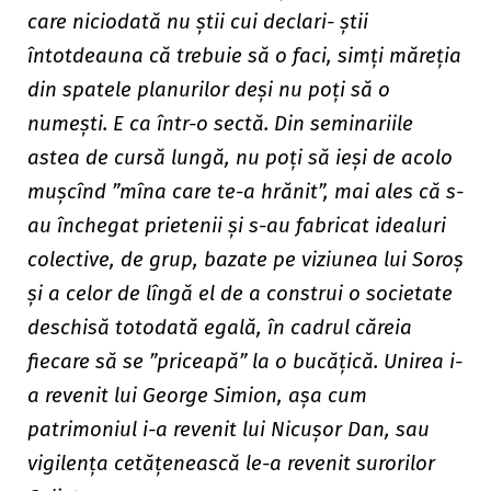
care niciodată nu știi cui declari- știi
întotdeauna că trebuie să o faci, simți măreția
din spatele planurilor deși nu poți să o
numești. E ca într-o sectă.
Din seminariile
astea de cursă lungă, nu poți să ieși de acolo
mușcînd ”mîna care te-a hrănit”, mai ales că s-
au închegat prietenii și s-au fabricat idealuri
colective, de grup, bazate pe viziunea lui Soroș
și a celor de lîngă el de a construi o societate
deschisă totodată egală, în cadrul căreia
fiecare să se ”priceapă” la o bucățică. Unirea i-
a revenit lui George Simion, așa cum
patrimoniul i-a revenit lui Nicușor Dan, sau
vigilența cetățenească le-a revenit surorilor