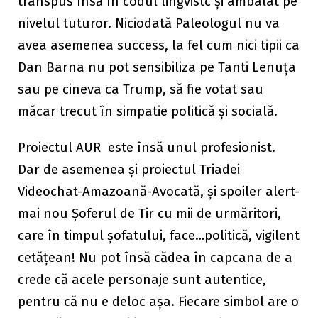
transpus însă în codul lingvistc și ambalat pe
nivelul tuturor. Niciodată Paleologul nu va
avea asemenea success, la fel cum nici tipii ca
Dan Barna nu pot sensibiliza pe Tanti Lenuța
sau pe cineva ca Trump, să fie votat sau
măcar trecut în simpatie politică și socială.
Proiectul AUR este însă unul profesionist.
Dar de asemenea și proiectul Triadei
Videochat-Amazoană-Avocată, și spoiler alert-
mai nou Șoferul de Tir cu mii de urmăritori,
care în timpul șofatului, face…politică, vigilent
cetățean! Nu pot însă cădea în capcana de a
crede că acele personaje sunt autentice,
pentru că nu e deloc așa. Fiecare simbol are o