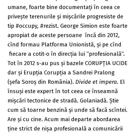
umane, foarte bine documentați în ceea ce
privește terenurile și mișcăr
ile progresiste de
tip #occupy, #rezist. George Simion este foarte
apropiat de aceste persoane încă din 2
012,
cînd formau Platforma Unionistă, și pe cînd
fiecare a cotit-o în
direcția lui ”profesională”.
Tot în 2012 s-au pus și bazele CORUPȚIA UCIDE
dar și Erupția Corupția a Sandrei Pralong
(șefa Soroș din România).
Divide et impera
. El
însuși este expert în tot ceea ce înseamnă
mișcări tectonice de stradă. Golaniadă. Știe
cum să toarne benzină și unde să facă scîntei.
Are și cu cine. Acum mai departe abordarea
ține strict de nișa profesi
onală a comunicării