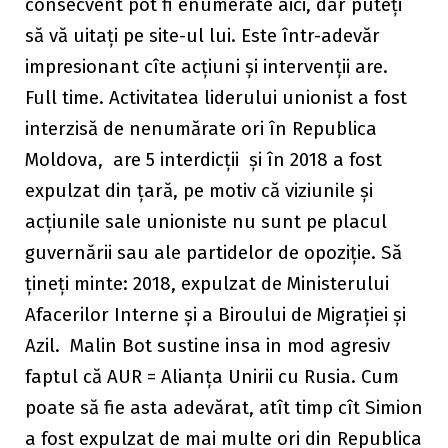
consecvent pot fi enumerate aici, dar puteți
să vă uitați pe site-ul lui. Este într-adevăr
impresionant cîte acțiuni și intervenții are.
Full time. Activitatea liderului unionist a fost
interzisă de nenumărate ori în Republica
Moldova, are 5 interdicții și în 2018 a fost
expulzat din țară, pe motiv că viziunile și
acțiunile sale unioniste nu sunt pe placul
guvernării sau ale partidelor de opoziție. Să
țineți minte: 2018, expulzat de Ministerului
Afacerilor Interne și a Biroului de Migrației și
Azil. Malin Bot sustine insa in mod agresiv
faptul că AUR = Alianța Unirii cu Rusia. Cum
poate să fie asta adevărat, atît timp cît Simion
a fost expulzat de mai multe ori din Republica