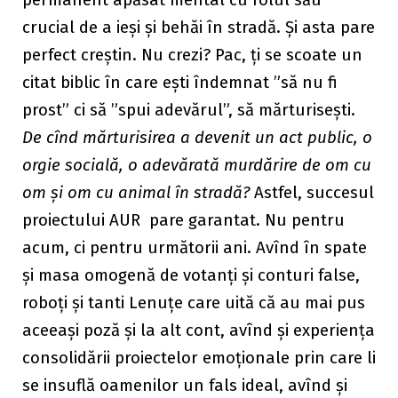
permanent apăsat mental cu rolul său
crucial de a ieși și behăi în stradă. Și asta pare
perfect creștin. Nu crezi? Pac, ți se scoate un
citat biblic în care ești îndemnat ”să nu fi
prost” ci să ”spui adevărul”, să mărturisești.
De cînd mărturisirea a devenit un act public, o
orgie socială, o adevărată murdărire de om cu
om și om cu animal în stradă?
Astfel, succesul
proiectului AUR pare garantat. Nu pentru
acum, ci pentru următorii ani. Avînd în spate
și masa omogenă de votanți și conturi false,
roboți și tanti Lenuțe care uită că au mai pus
aceeași poză și la alt cont, avînd și experiența
consolidării proiectelor emoționale prin care li
se insuflă oamenilor un fals ideal, avînd și