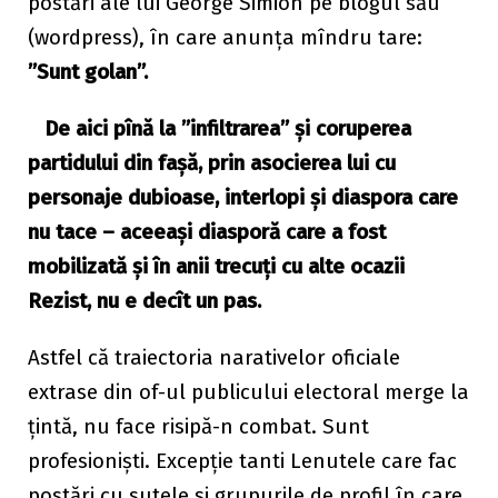
postări ale lui George Simion pe blogul său
(wordpress), în care anunța mîndru tare:
”Sunt golan”.
De aici pînă la ”infiltrarea” și coruperea
partidului din fașă, prin asocierea lui cu
personaje dubioase, interlopi și diaspora care
nu tace – aceeași diasporă care a fost
mobilizată și în anii trecuți cu alte ocazii
Rezist, nu e decît un pas.
Astfel că traiectoria narativelor oficiale
extrase din of-ul publicului electoral merge la
țintă, nu face risipă-n combat. Sunt
profesioniști. Excepție tanti Lenutele care fac
postări cu sutele și grupurile de profil în care