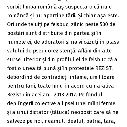
vorbit limba română aș suspecta-o că nu e
româncă și nu aparține țării. Și chiar așa este.
Oriunde te uiți pe feisbuc, zilnic peste 500 de
postări sunt distribuite din partea și în
numele ei, de adoratori și naivi căzuți în plasa
valului de pseudorezistență. Aflăm din alte
surse ulterior și din profilul ei de feisbuc că a
fost o unealtă bună și în protestele REZIST,
debordînd de contradicții infame, umilitoare
pentru fani, toate fiind în acord cu narativa
Rezist din acei ani- 2013-2017. Pe fondul
deplîngerii colective a lipsei unei mîini ferme
și a unui dictator (tătuca) neobosit care să ne
salveze pe noi, neamul, idealul, patria, țara,