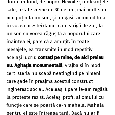
dorite în fond, de popor. Nevoile și doleanțele
sale, urlate vreme de 30 de ani, mai mult sau
mai puțin la unison, și-au găsit acum odihna
în vocea acestei dame, care strigă de zor, la
unison cu vocea răgușită a poporului care
înaintea ei, pare că a amuțit. În toate
mesajele, ea transmite în mod repetitiv
același lucru:
contați pe mine, de aici preiau
eu
.
Agitația monumentală
, vrajba și în mod
cert isteria nu scapă neatingînd pe nimeni
care șade în preajma acestui construct
ingineresc social. Aceleași tipare le-am regăsit
la proteste rezist. Același profil al omului cu
funcție care se poartă ca-n mahala. Mahala
pentru el este întreaga țară. Dacă nu ar fi