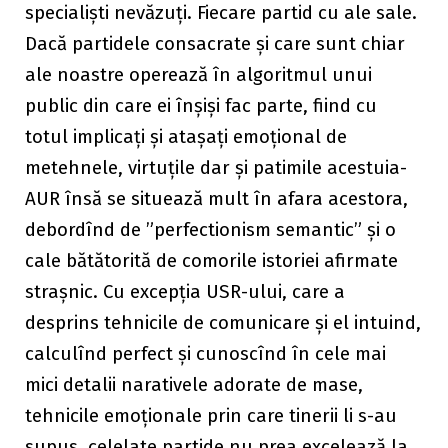
specialiști nevăzuți. Fiecare partid cu ale sale.
Dacă partidele consacrate și care sunt chiar
ale noastre operează în algoritmul unui
public din care ei înșiși fac parte, fiind cu
totul implicați și atașați emoțional de
metehnele, virtuțile dar și patimile acestuia-
AUR însă se situează mult în afara acestora,
debordînd de ”perfectionism semantic” și o
cale bătătorită de comorile istoriei afirmate
strașnic. Cu excepția USR-ului, care a
desprins tehnicile de comunicare și el intuind,
calculînd perfect și cunoscînd în cele mai
mici detalii narativele adorate de mase,
tehnicile emoționale prin care tinerii li s-au
supus, celelate partide nu prea excelează la