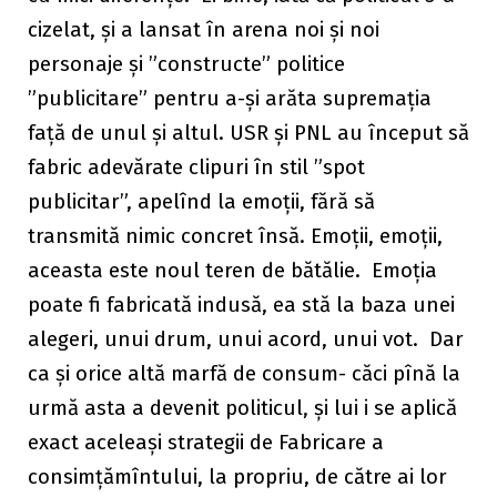
cizelat, și a lansat în arena noi și noi
personaje și ”constructe” politice
”publicitare” pentru a-și arăta supremația
față de unul și altul. USR și PNL au început să
fabric adevărate clipuri în stil ”spot
publicitar”, apelînd la emoții, fără să
transmită nimic concret însă. Emoții, emoții,
aceasta este noul teren de bătălie. Emoția
poate fi fabricată indusă, ea stă la baza unei
alegeri, unui drum, unui acord, unui vot. Dar
ca și orice altă marfă de consum- căci pînă la
urmă asta a devenit politicul, și lui i se aplică
exact aceleași strategii de Fabricare a
consimțămîntului, la propriu, de către ai lor