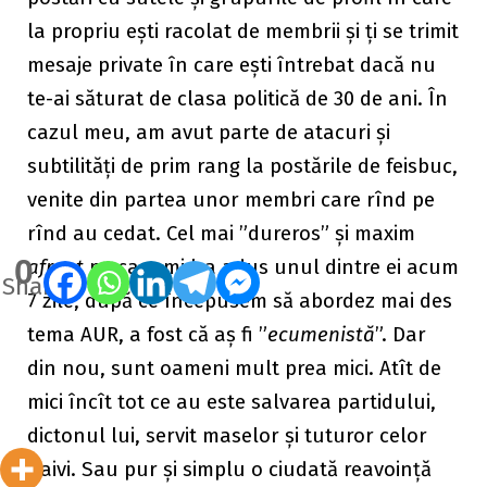
la propriu ești racolat de membrii și ți se trimit
mesaje private în care ești întrebat dacă nu
te-ai săturat de clasa politică de 30 de ani. În
cazul meu, am avut parte de atacuri și
subtilități de prim rang la postările de feisbuc,
venite din partea unor membri care rînd pe
rînd au cedat. Cel mai ”dureros” și maxim
0
afront
pe care mi l-a adus unul dintre ei acum
Shares
7 zile, după ce începusem să abordez mai des
tema AUR, a fost că aș fi ”
ecumenistă
”. Dar
din nou, sunt oameni mult prea mici. Atît de
mici încît tot ce au este salvarea partidului,
dictonul lui, servit maselor și tuturor celor
naivi. Sau pur și simplu o ciudată reavoință