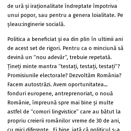
de ură și iraționalitate îndreptate împotriva
unui popor, sau pentru a genera loialitate. Pe
șleau:inginerie socială.
Politica a beneficiat și ea din plin în ultimii ani
de acest set de rigori. Pentru ca o minciună să
devină un ”nou adevăr”, trebuie repetată.
Țineți minte mantra ”testați, testați, testați”?
Promisiunile electorale? Dezvoltăm România?
Facem autostrăzi. Avem oportunitatea…
fonduri europene, antreprenoriat, o nouă
Românie, împreună spre mai bine și multe
astfel de ”comori lingvistice” care au bătut la
propriu creierii românilor vreme de 30 de ani,
cu mici diferențe. Ei bine, iată că politicul s-a