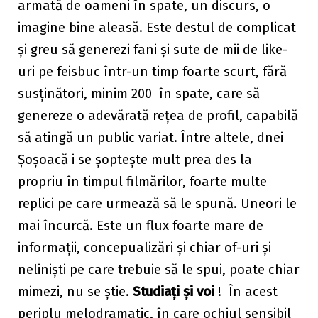
armată de oameni în spate, un discurs, o
imagine bine aleasă. Este destul de complicat
și greu să generezi fani și sute de mii de like-
uri pe feisbuc într-un timp foarte scurt, fără
susținători, minim 200 în spate, care să
genereze o adevărată rețea de profil, capabilă
să atingă un public variat. Între altele, dnei
Șoșoacă i se șoptește mult prea des la
propriu în timpul filmărilor, foarte multe
replici pe care urmează să le spună. Uneori le
mai încurcă. Este un flux foarte mare de
informații, concepualizări și chiar of-uri și
neliniști pe care trebuie să le spui, poate chiar
mimezi, nu se știe.
Studiați și voi
! În acest
periplu melodramatic, în care ochiul sensibil