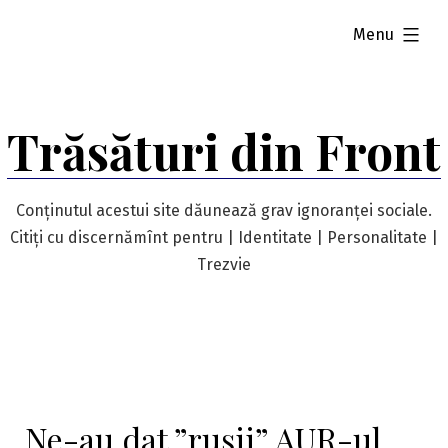
Skip
expanded
Menu
to
content
Trăsături din Front
Conținutul acestui site dăunează grav ignoranței sociale.
Citiți cu discernămînt pentru | Identitate | Personalitate |
Trezvie
Ne-au dat ”rușii” AUR-ul