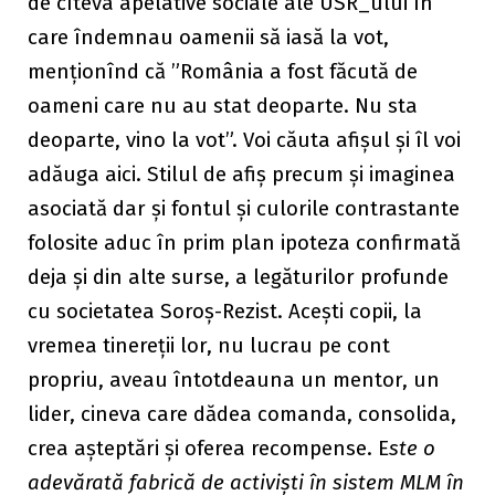
de cîteva apelative sociale ale USR_ului în
care îndemnau oamenii să iasă la vot,
menționînd că ”România a fost făcută de
oameni care nu au stat deoparte. Nu sta
deoparte, vino la vot”. Voi căuta afișul și îl voi
adăuga aici. Stilul de afiș precum și imaginea
asociată dar și fontul și culorile contrastante
folosite aduc în prim plan ipoteza confirmată
deja și din alte surse, a legăturilor profunde
cu societatea Soroș-Rezist. Acești copii, la
vremea tinereții lor, nu lucrau pe cont
propriu, aveau întotdeauna un mentor, un
lider, cineva care dădea comanda, consolida,
crea așteptări și oferea recompense. E
ste o
adevărată fabrică de activiști în sistem MLM în