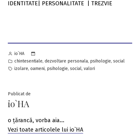
IDENTITATE| PERSONALITATE | TREZVIE
Posted
io`HA
by
Posted
,
,
,
chintesentiale
dezvoltare personala
psihologie
social
in
Tags:
,
,
,
,
izolare
oameni
psihologie
social
valori
Publicat de
io`HA
o țărancă, vorba aia...
Vezi toate articolele lui io`HA