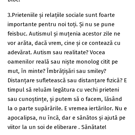
3.Prieteniile și relațiile sociale sunt foarte
importante pentru noi toți. Și nu se pune
feisbuc. Autismul și muțenia acestor zile ne
vor arăta, dacă vrem, cine și ce contează cu
adevărat. Autism sau realitate? Vocea
oamenilor reală sau niște monolog citit pe
mut, în minte? Îmbrățișări sau smiley?
Distanțare sufletească sau distanțare fizică? E
timpul să reluăm legătura cu vechi prieteni
sau cunoștințe, și putem să o facem, lăsând
la o parte supărările. E vremea iertărilor. Nu e
apocalipsa, nu încă, dar e sănătos și ajută pe
viitor la un soi de eliberare . Sănătate!