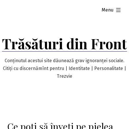
Skip
expanded
Menu
to
content
Trăsături din Front
Conținutul acestui site dăunează grav ignoranței sociale.
Citiți cu discernămînt pentru | Identitate | Personalitate |
Trezvie
Ce poți să înveți pe pielea