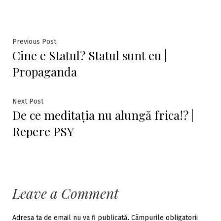
Navigare
Previous
Previous Post
Cine e Statul? Statul sunt eu |
post:
în
Propaganda
articole
Next
Next Post
De ce meditația nu alungă frica!? |
post:
Repere PSY
Leave a Comment
Adresa ta de email nu va fi publicată.
Câmpurile obligatorii