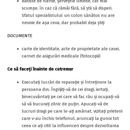
batiste de hârtie, șervețele umede, cât mai
scumpe, în caz că rămâi fără, să știi să disperi.
Sfatul specialistului: un colon sănătos nu are
nevoie de așa ceva, dar probabil deja știți
DOCUMENTE
carte de identitate, acte de proprietate ale casei,
carnet de asigurări medicale (fotocopii)
Ce să faceți înainte de cutremur
Executaţi lucrări de reparaţie şi întreţinere la
persoana dvs. Îngrijiți-vă de cei dragi, iertați,
binecuvântați pe cei care vă fac rău și ocupați-vă
să vă bucurați zilnic de puțin. Apucați-vă de
lucruri dragi pe care le-ați amânat, vizitați prieteni
care v-au închis telefonul, aruncați la gunoi tot
ceea ce ați citit la influenceri despre dezvoltarea