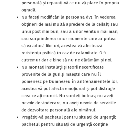
personală și reparați-vă ce nu vă place în propria
ogradă.
Nu faceţi modificări la persoana dvs, în vederea
obținerii de mai multă apreciere de la ceilalți sau
unui post mai bun, sau a unor venituri mai mari,
sau surprinderea unor momente care ar putea
să vă aducă like uri, acestea vă afectează
rezistența psihică în caz de calamitate. O fi
cutremur dar e bine să nu ne dărâmăm și noi.
Nu montaţi instalaţii și teorii necertificate
provenite de la guri și maeștri care nu îl
pomenesc pe Dumnezeu în antrenamentele lor,
acestea vă pot afecta emoțional și pot distruge
ceea ce ați muncit. Nu sunteți bolnav, nu aveți
nevoie de vindecare, nu aveți nevoie de serviciile
de dezvoltare personală ale nimănui.
Pregătiţi-vă pachetul pentru situaţii de urgenţă;
pachetul pentru situații de urgență conţine