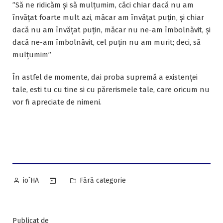
”Să ne ridicăm şi să mulţumim, căci chiar dacă nu am
învăţat foarte mult azi, măcar am învăţat puţin, şi chiar
dacă nu am învăţat puţin, măcar nu ne-am îmbolnăvit, şi
dacă ne-am îmbolnăvit, cel puţin nu am murit; deci, să
mulţumim”
În astfel de momente, dai proba supremă a existenței
tale, esti tu cu tine si cu părerismele tale, care oricum nu
vor fi apreciate de nimeni.
Posted
Posted
Fără categorie
io`HA
by
in
Publicat de