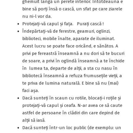
ghemuit lângă un perete interior. Întotdeauna e
bine să porți însă o cască, un sfat pe care ziarele
nu ni-l vor da.
Protejaţi-vă capul şi faţa. Purați cască !
Îndepărtaţi-vă de ferestre, geamuri, oglinzi,
biblioteci, mobile înalte, aparate de iluminat.
Acest lucru se poate face oricând, e sănătos. A
privi pe fereastră înseamnă a nu dori să te bucuri
de soare, a privi în oglindă înseamnă a te închide
în lumea ta, departe de alții, a sta cu nasu în
bibliotecă înseamnă a refuza frumusețile vieții, a
te priva de lumina naturală. E bine să nu (mai)
faci așa.
Dacă sunteţi în scaun cu rotile, blocaţi-i roțile şi
protejaţi-vă capul şi ceafa. N-ar avea ce să caute
astfel de persoane în clădiri din care depind de
alții să iasă.
Dacă sunteţi într-un loc public (de exemplu: un