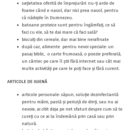
sațietatea oferită de împrejurări: nu-ți arde de
foame când e nasol, dar nici prea nasol, pentru
că nădejde în Dumnezeu.
batoane proteice sunt pentru îngâmfați, ce să
faci cu ele, să te dai mare că faci sală?
biscuiți din cereale, dar mai bine nerafinate
după caz, alimente pentru nevoi speciale: un
pasaj biblic, o carte frumoasă, o poezie preferată,
un cântec pe care îl știi fără internet sau cât mai
multe activități pe care le poți face și fără curent.
ARTICOLE DE IGIENĂ
articole personale: săpun, soluție dezinfectantă
pentru mâini, pastă și periuță de dinți, sau nu ai
nevoie, ai citit deja pe net sfaturi despre cum să te
cureți cu ce ai la îndemână prin casă sau prin
natură.