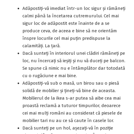
Adăpostiţi-vă imediat într-un loc sigur şi rămâneţi
calmi până la încetarea cutremurului. Cel mai
sigur loc de adăpostit este înainte de a se
produce ceva, de aceea e bine să ne orientăm
înspre locurile cel mai puțin predispuse la
calamități. La țară.
Dacă sunteţi în interiorul unei clădiri rămâneţi pe
loc, nu încercaţi să ieşiți şi nu vă duceţi pe balcon.
Se spune că nimic nu e întâmplător dar totodată
cu o rugăciune e mai bine.
Adăpostiţi-vă sub o masă, un birou sau o piesă
solidă de mobilier şi ţineţi-vă bine de aceasta.
Mobilierul de la ikea s-ar putea să aibe cea mai
proastă reclamă a tuturor timpurilor, deoarece
cei mai mulți români au considerat că piesele de
mobilier tari nu au ce să caute în casele lor.
Dacă sunteţi pe un hol, aşezaţi-vă în poziţie