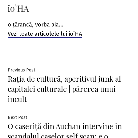
io`HA
o țărancă, vorba aia...
Vezi toate articolele lui io`HA
Navigare
Previous
Previous Post
Rația de cultură, aperitivul junk al
post:
în
capitalei culturale | părerea unui
articole
incult
Next
Next Post
O caseriță din Auchan intervine în
post:
scandalul caselor self scan: e o