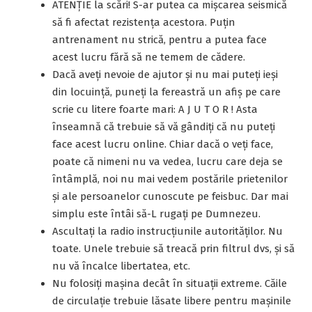
ATENŢIE la scări! S-ar putea ca mişcarea seismică
să fi afectat rezistenţa acestora. Puțin
antrenament nu strică, pentru a putea face
acest lucru fără să ne temem de cădere.
Dacă aveţi nevoie de ajutor şi nu mai puteţi ieşi
din locuinţă, puneţi la fereastră un afiş pe care
scrie cu litere foarte mari: A J U T O R ! Asta
înseamnă că trebuie să vă gândiți că nu puteți
face acest lucru online. Chiar dacă o veți face,
poate că nimeni nu va vedea, lucru care deja se
întâmplă, noi nu mai vedem postările prietenilor
și ale persoanelor cunoscute pe feisbuc. Dar mai
simplu este întâi să-L rugați pe Dumnezeu.
Ascultaţi la radio instrucţiunile autorităţilor. Nu
toate. Unele trebuie să treacă prin filtrul dvs, și să
nu vă încalce libertatea, etc.
Nu folosiţi maşina decât în situaţii extreme. Căile
de circulaţie trebuie lăsate libere pentru maşinile