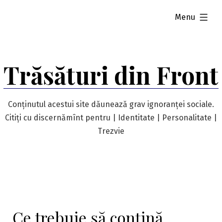
Skip
expanded
Menu
to
content
Trăsături din Front
Conținutul acestui site dăunează grav ignoranței sociale.
Citiți cu discernămînt pentru | Identitate | Personalitate |
Trezvie
Ce trebuie să conțină