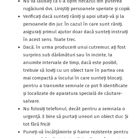
Nu vă lăudați că s-a oprit necazul din puterea
rugăciunii dvs. Liniştiţi persoanele speriate şi copiii.
Verificaţi dacă sunteţi răniţi şi apoi uitaţi-vă şi la
persoanele din jur. În cazul în care sunt răniţi,
asiguraţi primul ajutor doar dacă sunteți instruiți
în acest sens. Toate trec.
Dacă, în urma producerii unui cutremur, aţi fost
surprins sub dărâmături sau în incinte, la
anumite intervale de timp, dacă este posibil,
trebuie să loviţi cu un obiect tare în partea cea
mai compactă a locului în care sunteţi blocaţi,
pentru a transmite semnale ce pot fi identificate
şi localizate de aparatura specială de căutare-
salvare.
Nu folosiţi telefonul, decât pentru a semnala o
urgenţă. E bine să purtați uneori un obiect dur. Și
tot fără frică!
Puneţi-vă încălţăminte şi haine rezistente pentru