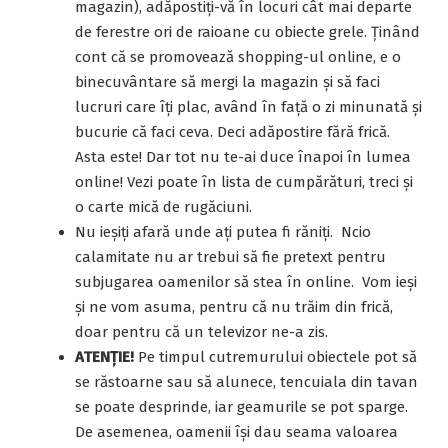
magazin), adăpostiţi-vă în locuri cât mai departe
de ferestre ori de raioane cu obiecte grele. Ținând
cont că se promovează shopping-ul online, e o
binecuvântare să mergi la magazin și să faci
lucruri care îți plac, având în față o zi minunată și
bucurie că faci ceva. Deci adăpostire fără frică.
Asta este! Dar tot nu te-ai duce înapoi în lumea
online! Vezi poate în lista de cumpărături, treci și
o carte mică de rugăciuni.
Nu ieşiţi afară unde aţi putea fi răniți. Ncio
calamitate nu ar trebui să fie pretext pentru
subjugarea oamenilor să stea în online. Vom ieși
și ne vom asuma, pentru că nu trăim din frică,
doar pentru că un televizor ne-a zis.
ATENŢIE!
Pe timpul cutremurului obiectele pot să
se răstoarne sau să alunece, tencuiala din tavan
se poate desprinde, iar geamurile se pot sparge.
De asemenea, oamenii își dau seama valoarea