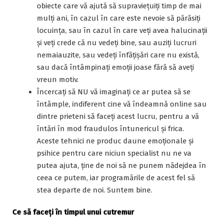
obiecte care vă ajută să supravieţuiţi timp de mai
mulți ani, în cazul în care este nevoie să părăsiţi
locuinţa, sau în cazul în care veți avea halucinații
și veți crede că nu vedeți bine, sau auziți lucruri
nemaiauzite, sau vedeți înfățișări care nu există,
sau dacă întâmpinați emoții joase fără să aveți
vreun motiv.
Încercaţi să NU vă imaginaţi ce ar putea să se
întâmple, indiferent cine vă îndeamnă online sau
dintre prieteni să faceți acest lucru, pentru a vă
întări în mod fraudulos întunericul și frica.
Aceste tehnici ne produc daune emoționale și
psihice pentru care niciun specialist nu ne va
putea ajuta, ține de noi să ne punem nădejdea în
ceea ce putem, iar programările de acest fel să
stea departe de noi. Suntem bine.
Ce să faceți în timpul unui cutremur