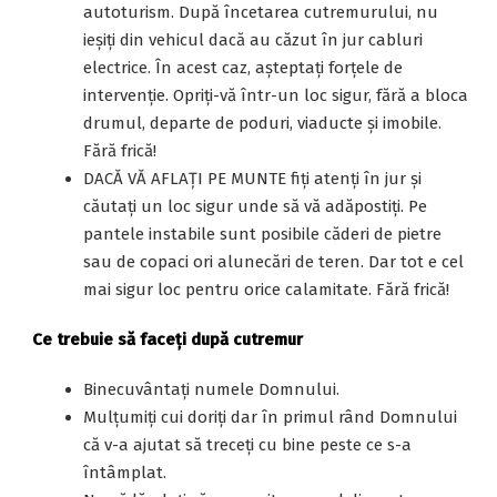
autoturism. După încetarea cutremurului, nu
ieşiţi din vehicul dacă au căzut în jur cabluri
electrice. În acest caz, aşteptaţi forţele de
intervenţie. Opriţi-vă într-un loc sigur, fără a bloca
drumul, departe de poduri, viaducte şi imobile.
Fără frică!
DACĂ VĂ AFLAŢI PE MUNTE fiţi atenți în jur şi
căutaţi un loc sigur unde să vă adăpostiţi. Pe
pantele instabile sunt posibile căderi de pietre
sau de copaci ori alunecări de teren. Dar tot e cel
mai sigur loc pentru orice calamitate. Fără frică!
Ce trebuie să faceți după cutremur
Binecuvântați numele Domnului.
Mulțumiți cui doriți dar în primul rând Domnului
că v-a ajutat să treceți cu bine peste ce s-a
întâmplat.