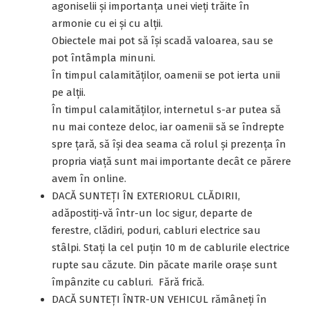
agoniselii și importanța unei vieți trăite în
armonie cu ei și cu alții.
Obiectele mai pot să își scadă valoarea, sau se
pot întâmpla minuni.
În timpul calamităților, oamenii se pot ierta unii
pe alții.
În timpul calamităților, internetul s-ar putea să
nu mai conteze deloc, iar oamenii să se îndrepte
spre țară, să își dea seama că rolul și prezența în
propria viață sunt mai importante decât ce părere
avem în online.
DACĂ SUNTEŢI ÎN EXTERIORUL CLĂDIRII,
adăpostiţi-vă într-un loc sigur, departe de
ferestre, clădiri, poduri, cabluri electrice sau
stâlpi. Staţi la cel puţin 10 m de cablurile electrice
rupte sau căzute. Din păcate marile orașe sunt
împânzite cu cabluri. Fără frică.
DACĂ SUNTEŢI ÎNTR-UN VEHICUL rămâneţi în