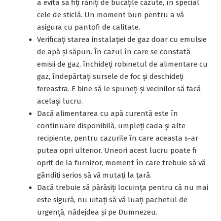
a evita să fiţi răniți de bucăţile căzute, în special
cele de sticlă. Un moment bun pentru a vă
asigura cu pantofi de calitate.
Verificaţi starea instalaţiei de gaz doar cu emulsie
de apă şi săpun. În cazul în care se constată
emisii de gaz, închideţi robinetul de alimentare cu
gaz, îndepărtaţi sursele de foc şi deschideţi
fereastra. E bine să le spuneți și vecinilor să facă
același lucru.
Dacă alimentarea cu apă curentă este în
continuare disponibilă, umpleţi cada şi alte
recipiente, pentru cazurile în care aceasta s-ar
putea opri ulterior. Uneori acest lucru poate fi
oprit de la furnizor, moment în care trebuie să vă
gândiți serios să vă mutați la țară.
Dacă trebuie să părăsiţi locuinţa pentru că nu mai
este sigură, nu uitați să vă luați pachetul de
urgență, nădejdea și pe Dumnezeu.