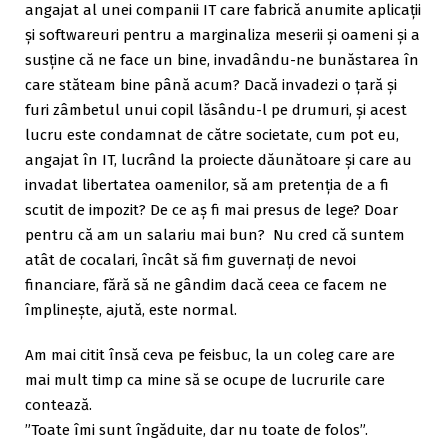
angajat al unei companii IT care fabrică anumite aplicații
și softwareuri pentru a marginaliza meserii și oameni și a
susține că ne face un bine, invadându-ne bunăstarea în
care stăteam bine până acum? Dacă invadezi o țară și
furi zâmbetul unui copil lăsându-l pe drumuri, și acest
lucru este condamnat de către societate, cum pot eu,
angajat în IT, lucrând la proiecte dăunătoare și care au
invadat libertatea oamenilor, să am pretenția de a fi
scutit de impozit? De ce aș fi mai presus de lege? Doar
pentru că am un salariu mai bun? Nu cred că suntem
atât de cocalari, încât să fim guvernați de nevoi
financiare, fără să ne gândim dacă ceea ce facem ne
împlinește, ajută, este normal.
Am mai citit însă ceva pe feisbuc, la un coleg care are
mai mult timp ca mine să se ocupe de lucrurile care
contează.
”Toate îmi sunt îngăduite, dar nu toate de folos”.