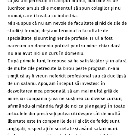
câțiva ani petrecuți în câmpul muncii, mai bine zis de
lucrător, am zis că e momentul să spun colegilor și nu
numai, care-i treaba cu industria.
Mi s-a spus că nu am nevoie de facultate și nici de zile de
studii și formări, deși am terminat o facultate de
specialitate, și sunt inginer de profesie, IT ul a fost
oarecum un domeniu potrivit pentru mine, chiar dacă
nu am avut nici un curs în domeniu.
După primele luni, începuse să fie satisfăcător și în afară
de multe zile petrecute la birou peste program, n-am
simțit că aș fi vreun nefericit profesional sau că duc lipsă
de un salariu. Apoi, am început să investesc în
dezvoltarea mea personală, să am mai multă grijă de
mine, iar compania și ea ne susținea cu diverse cursuri,
afirmându-și mândria față de noi ca și angajați. În toate
articolele din presă veți putea citi despre cât de multă
libertate este în companiile de IT și cât de fericiți sunt
angajații, respectați în societate și având salarii mari.