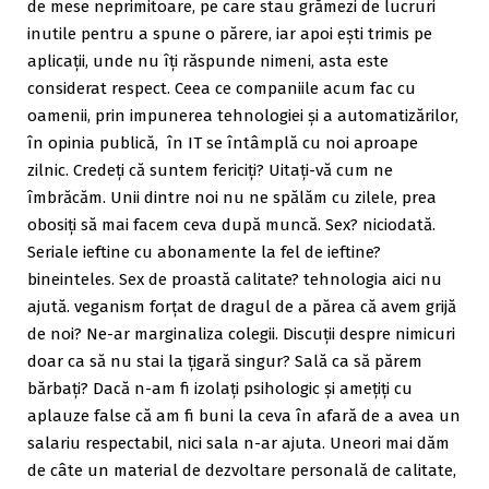
de mese neprimitoare, pe care stau grămezi de lucruri
inutile pentru a spune o părere, iar apoi ești trimis pe
aplicații, unde nu îți răspunde nimeni, asta este
considerat respect. Ceea ce companiile acum fac cu
oamenii, prin impunerea tehnologiei și a automatizărilor,
în opinia publică, în IT se întâmplă cu noi aproape
zilnic. Credeți că suntem fericiți? Uitați-vă cum ne
îmbrăcăm. Unii dintre noi nu ne spălăm cu zilele, prea
obosiți să mai facem ceva după muncă. Sex? niciodată.
Seriale ieftine cu abonamente la fel de ieftine?
bineinteles. Sex de proastă calitate? tehnologia aici nu
ajută. veganism forțat de dragul de a părea că avem grijă
de noi? Ne-ar marginaliza colegii. Discuții despre nimicuri
doar ca să nu stai la țigară singur? Sală ca să părem
bărbați? Dacă n-am fi izolați psihologic și amețiți cu
aplauze false că am fi buni la ceva în afară de a avea un
salariu respectabil, nici sala n-ar ajuta. Uneori mai dăm
de câte un material de dezvoltare personală de calitate,