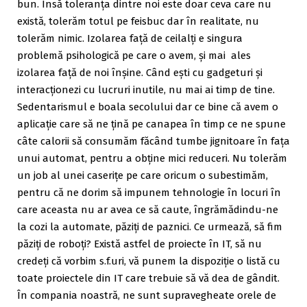
bun. Însă toleranța dintre noi este doar ceva care nu
există, tolerăm totul pe feisbuc dar în realitate, nu
tolerăm nimic. Izolarea față de ceilalți e singura
problemă psihologică pe care o avem, și mai ales
izolarea față de noi înșine. Când ești cu gadgeturi și
interacționezi cu lucruri inutile, nu mai ai timp de tine.
Sedentarismul e boala secolului dar ce bine că avem o
aplicație care să ne țină pe canapea în timp ce ne spune
câte calorii să consumăm făcând tumbe jignitoare în fața
unui automat, pentru a obține mici reduceri. Nu tolerăm
un job al unei caserițe pe care oricum o subestimăm,
pentru că ne dorim să impunem tehnologie în locuri în
care aceasta nu ar avea ce să caute, îngrămădindu-ne
la cozi la automate, păziți de paznici. Ce urmează, să fim
păziți de roboți? Există astfel de proiecte în IT, să nu
credeți că vorbim s.f.uri, vă punem la dispoziție o listă cu
toate proiectele din IT care trebuie să vă dea de gândit.
În compania noastră, ne sunt supravegheate orele de