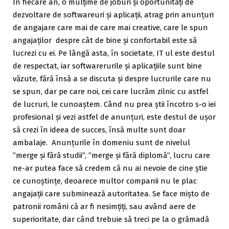
În fiecare an, o mulțime de joburi și oportunități de
dezvoltare de softwareuri și aplicații, atrag prin anunțuri
de angajare care mai de care mai creative, care le spun
angajaților despre cât de bine și confortabil este să
lucrezi cu ei. Pe lângă asta, în societate, IT ul este destul
de respectat, iar softwarerurile și aplicațiile sunt bine
văzute, fără însă a se discuta și despre lucrurile care nu
se spun, dar pe care noi, cei care lucrăm zilnic cu astfel
de lucruri, le cunoaștem. Când nu prea știi încotro s-o iei
profesional și vezi astfel de anunțuri, este destul de ușor
să crezi în ideea de succes, însă multe sunt doar
ambalaje. Anunțurile în domeniu sunt de nivelul
”merge și fără studii”, ”merge și fără diplomă”, lucru care
ne-ar putea face să credem că nu ai nevoie de cine știe
ce cunoștințe, deoarece multor companii nu le plac
angajații care subminează autoritatea. Se face mișto de
patronii români că ar fi nesimțiți, sau având aere de
superioritate, dar când trebuie să treci pe la o grămadă