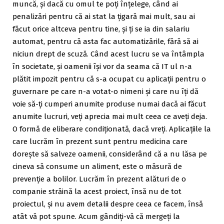
muncă, și dacă cu omul te poți înțelege, când ai
penalizări pentru că ai stat la țigară mai mult, sau ai
făcut orice altceva pentru tine, și ți se ia din salariu
automat, pentru că asta fac automatizările, fără să ai
niciun drept de scuză. Când acest lucru se va întâmpla
în societate, și oamenii își vor da seama că IT ul n-a
plătit impozit pentru că s-a ocupat cu aplicații pentru o
guvernare pe care n-a votat-o nimeni și care nu îți dă
voie să-ți cumperi anumite produse numai dacă ai făcut
anumite lucruri, veți aprecia mai mult ceea ce aveți deja.
O formă de eliberare condiționată, dacă vreți. Aplicațiile la
care lucrăm în prezent sunt pentru medicina care
dorește să salveze oamenii, considerând că a nu lăsa pe
cineva să consume un aliment, este o măsură de
prevenție a bolilor. Lucrăm în prezent alături de o
companie străină la acest proiect, însă nu de tot
proiectul, și nu avem detalii despre ceea ce facem, însă
atât vă pot spune. Acum gândiți-vă că mergeți la