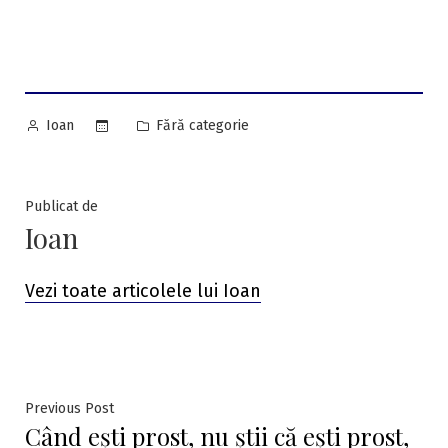
Posted
Posted
Fără categorie
Ioan
by
in
Publicat de
Ioan
Vezi toate articolele lui Ioan
Navigare
Previous
Previous Post
Când ești prost, nu știi că ești prost,
post: