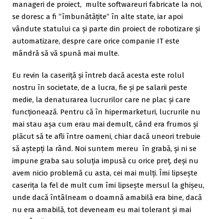
manageri de proiect, multe softwareuri fabricate la noi,
se doresc a fi ”îmbunătățite” în alte state, iar apoi
vândute statului ca și parte din proiect de robotizare și
automatizare, despre care orice companie IT este
mândră să vă spună mai multe.
Eu revin la caseriță și întreb dacă acesta este rolul
nostru în societate, de a lucra, fie și pe salarii peste
medie, la denaturarea lucrurilor care ne plac și care
funcționează. Pentru că în hipermarketuri, lucrurile nu
mai stau așa cum erau mai demult, când era frumos și
plăcut să te afli între oameni, chiar dacă uneori trebuie
să aștepți la rând. Noi suntem mereu în grabă, și ni se
impune graba sau soluția impusă cu orice preț, deși nu
avem nicio problemă cu asta, cei mai mulți. Îmi lipsește
caserița la fel de mult cum îmi lipsește mersul la ghișeu,
unde dacă întâlneam o doamnă amabilă era bine, dacă
nu era amabilă, tot deveneam eu mai tolerant și mai