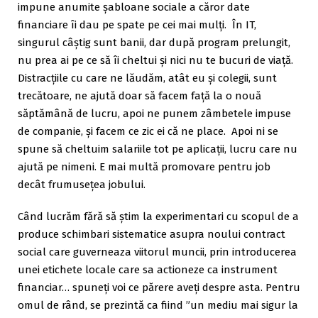
impune anumite șabloane sociale a căror date
financiare îi dau pe spate pe cei mai mulți. În IT,
singurul câștig sunt banii, dar după program prelungit,
nu prea ai pe ce să îi cheltui și nici nu te bucuri de viață.
Distracțiile cu care ne lăudăm, atât eu și colegii, sunt
trecătoare, ne ajută doar să facem față la o nouă
săptămână de lucru, apoi ne punem zâmbetele impuse
de companie, și facem ce zic ei că ne place. Apoi ni se
spune să cheltuim salariile tot pe aplicații, lucru care nu
ajută pe nimeni. E mai multă promovare pentru job
decât frumusețea jobului.
Când lucrăm fără să știm la experimentari cu scopul de a
produce schimbari sistematice asupra noului contract
social care guverneaza viitorul muncii, prin introducerea
unei etichete locale care sa actioneze ca instrument
financiar… spuneți voi ce părere aveți despre asta. Pentru
omul de rând, se prezintă ca fiind ”un mediu mai sigur la