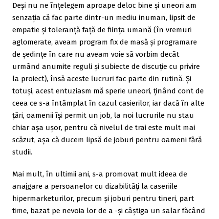
Deși nu ne înțelegem aproape deloc bine și uneori am
senzația că fac parte dintr-un mediu inuman, lipsit de
empatie și toleranță față de ființa umană (în vremuri
aglomerate, aveam program fix de masă și programare
de ședințe în care nu aveam voie să vorbim decât
urmând anumite reguli și subiecte de discuție cu privire
la proiect), însă aceste lucruri fac parte din rutină. Și
totuși, acest entuziasm mă sperie uneori, ținând cont de
ceea ce s-a întâmplat în cazul casierilor, iar dacă în alte
țări, oamenii își permit un job, la noi lucrurile nu stau
chiar așa ușor, pentru că nivelul de trai este mult mai
scăzut, așa că ducem lipsă de joburi pentru oameni fără
studii.
Mai mult, în ultimii ani, s-a promovat mult ideea de
anajgare a persoanelor cu dizabilități la caseriile
hipermarketurilor, precum și joburi pentru tineri, part
time, bazat pe nevoia lor de a -și câștiga un salar făcând