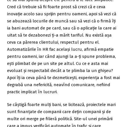
Cred că trebuie să fii foarte prost să crezi că e ceva
inovație acolo sau sprijin pentru oameni, apoi să vezi că
se abuzează locurile de muncă sau să vezi că o firmă îți
ia bani automat de pe card, sau că o aplicație la care ai
uitat să te dezabonezi ți-a mărit tariful. Nu există așa
ceva ca părerea clientului, respectul pentru el.
Automatizările în HR fac același lucru, afirmă empatie
pentru oameni, iar când ajungi la a-ți spune problema,
ești plimbat de pe un site pe altul. Cu ce e asta mai
evoluat și respectabil decât a te plimba la un ghișeu?
Apoi îți ia ceva până te dezmeticești, experiența a fost mai
degrabă una nefericită, neavînd comunicare, nefiind
practic implicat în lucruri.
Se câștigă foarte mulți bani, se licitează, proiectele mari
sunt finanțate de companii care dețin companii și de
multe ori merge pe filieră politică. Site-ul unei primării
care a impus verificări automate în trafic și care