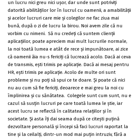
un lucru nici greu nici ușor, dar unde sunt potriviți
datorită abilităților lor în lucrul cu oamenii, a amabilității
și acelor lucruri care mie și colegilor ne fac ziua mai
bună, după o zi de lucru la birou. Noi avem zile că nu
vorbim cu nimeni. Să nu credeți că suntem clienții
aplicațiilor, poate apreciem mai mult lucrurile normale,
la noi toată lumea e atât de rece și impunătoare, ai zice
că oamenii ăia nu-s fericiți că lucrează acolo. Dacă ai ceva
de transmis, ești trimis pe aplicație. Dacă ai mesaj pentru
HR, ești trimis pe aplicație. Acolo de multe ori sunt
probleme și nu poți să spui ce te doare. Și poate că nici
nu au cum să fie fericiți, deoarece e mai greu la noi cu
împlinirea și cu sănătatea. Colegele sunt cum sunt, nu e
cazul să susțin lucruri pe care toată lumea le știe, iar
acest lucru se reflectă în calitatea relațiilor și în
societate. Și asta îți dai seama după ce citești puțină
dezvoltare personală și începi să faci lucruri raportat la
tine și la ceilalți, dintr-un mod mai puțin intruziv, fără a