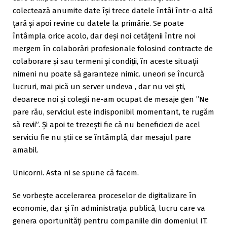
colectează anumite date își trece datele întâi într-o altă
țară și apoi revine cu datele la primărie. Se poate
întâmpla orice acolo, dar deși noi cetățenii între noi
mergem în colaborări profesionale folosind contracte de
colaborare și sau termeni și condiții, în aceste situații
nimeni nu poate să garanteze nimic. uneori se încurcă
lucruri, mai pică un server undeva , dar nu vei ști,
deoarece noi și colegii ne-am ocupat de mesaje gen ”Ne
pare rău, serviciul este indisponibil momentant, te rugăm
să revii”. Și apoi te trezești fie că nu beneficiezi de acel
serviciu fie nu știi ce se întâmplă, dar mesajul pare
amabil.
Unicorni. Asta ni se spune că facem.
Se vorbește accelerarea proceselor de digitalizare în
economie, dar și în administrația publică, lucru care va
genera oportunități pentru companiile din domeniul IT.