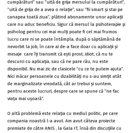
cumpărături” sau ”uită de grija mersului la cumpărături”,
”uită de grija de a avea o relație”, sau ”fii smart și stai pe
canapea toată ziua”, plătind abonamente unor aplicații
care nu aduc beneficiu. Sigur că mersul la psihoterapie și
psiholog pentru cei mai mulți poate fi cel mai frumos
lucru care ni se poate întâmpla, după o săptămână de
nevorbit la job, în care ai de-a face doar cu aplicații și
mesaje care îți transmit că ești prost, idiot, că nu te
descurci cu aplicația, sau că ne pare rău, nu este
disponibil. Nu mai zic de clasicele ”cu ce te putem ajuta”.
Nici măcar persoanele cu dizabilități nu s-au simțit atât
de marginalizate vreodată, cât ar trebui și suntem,
pentru aceste lucruri, despre care se spune că ”ne fac
viața mai ușoară”.
O altă problemă este relația cu mediul politic, pe care
compania noastră l-a avut. Am avut câteva proiecte
premiate de către ANIS , la Gala IT, însă din discuțiile cu