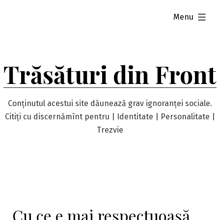
Skip
expanded
Menu
to
content
Trăsături din Front
Conținutul acestui site dăunează grav ignoranței sociale.
Citiți cu discernămînt pentru | Identitate | Personalitate |
Trezvie
Cu ce e mai respectuoasă