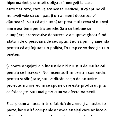
hipermarket și sunteți obligat să mergeți la case
automatizate, care vă scanează medical, și vă spune că
nu aveți voie să cumpărați un aliment deoarece vă
dăunează. Sau că ați cumpărat prea mult ceva și nu veți
mai avea bani pentru seriale. Sau că trebuie să
cumpărați prezervative deoarece v-a supravegheat fiind
alături de o persoană de sex opus. Sau să primiți amendă
pentru că ați înjurat un polițist, în timp ce vorbeați cu un
prieten.
Și poate angajații din industrie nici nu știu de multe ori
pentru ce lucrează. Noi facem softuri pentru comandă,
pentru străinătate, sau verificări ce țin de anumite
proiecte, nu mereu ni se spune care este produsul și la
ce folosește. Sau mai grav, cum va afecta oamenii.
E ca și cum ai lucra într-o fabrică de arme și ai lustrui o
parte, iar o altă companie ar avea anajați care ar face o