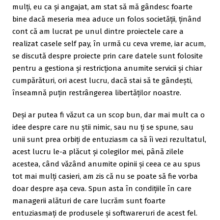
mulți, eu ca și angajat, am stat să mă gândesc foarte
bine dacă meseria mea aduce un folos societății, ținând
cont că am lucrat pe unul dintre proiectele care a
realizat casele self pay, în urmă cu ceva vreme, iar acum,
se discută despre proiecte prin care datele sunt folosite
pentru a gestiona și restricționa anumite servicii și chiar
cumpărături, ori acest lucru, dacă stai să te gândești,
înseamnă puțin restrângerea libertăților noastre.
Deși ar putea fi văzut ca un scop bun, dar mai mult ca o
idee despre care nu știi nimic, sau nu ți se spune, sau
unii sunt prea orbiți de entuziasm ca să îi vezi rezultatul,
acest lucru le-a plăcut și colegilor mei, până zilele
acestea, când văzând anumite opinii și ceea ce au spus
tot mai mulți casieri, am zis că nu se poate să fie vorba
doar despre așa ceva. Spun asta în condițiile în care
managerii alături de care lucrăm sunt foarte
entuziasmați de produsele și softwareruri de acest fel.