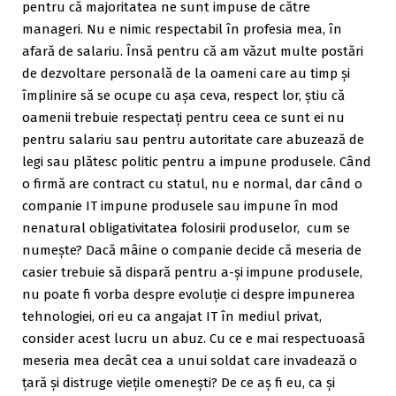
pentru că majoritatea ne sunt impuse de către
manageri. Nu e nimic respectabil în profesia mea, în
afară de salariu. Însă pentru că am văzut multe postări
de dezvoltare personală de la oameni care au timp și
împlinire să se ocupe cu așa ceva, respect lor, știu că
oamenii trebuie respectați pentru ceea ce sunt ei nu
pentru salariu sau pentru autoritate care abuzează de
legi sau plătesc politic pentru a impune produsele. Când
o firmă are contract cu statul, nu e normal, dar când o
companie IT impune produsele sau impune în mod
nenatural obligativitatea folosirii produselor, cum se
numește? Dacă mâine o companie decide că meseria de
casier trebuie să dispară pentru a-și impune produsele,
nu poate fi vorba despre evoluție ci despre impunerea
tehnologiei, ori eu ca angajat IT în mediul privat,
consider acest lucru un abuz. Cu ce e mai respectuoasă
meseria mea decât cea a unui soldat care invadează o
țară și distruge viețile omenești? De ce aș fi eu, ca și