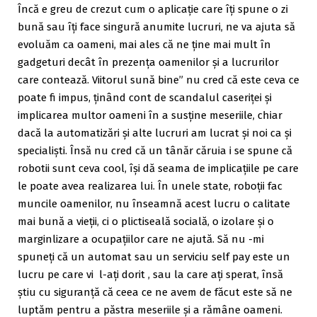
Încă e greu de crezut cum o aplicație care îți spune o zi
bună sau îți face singură anumite lucruri, ne va ajuta să
evoluăm ca oameni, mai ales că ne ține mai mult în
gadgeturi decât în prezența oamenilor și a lucrurilor
care contează. Viitorul sună bine” nu cred că este ceva ce
poate fi impus, ținând cont de scandalul caseriței și
implicarea multor oameni în a susține meseriile, chiar
dacă la automatizări și alte lucruri am lucrat și noi ca și
specialiști. Însă nu cred că un tânăr căruia i se spune că
robotii sunt ceva cool, își dă seama de implicațiile pe care
le poate avea realizarea lui. În unele state, roboții fac
muncile oamenilor, nu înseamnă acest lucru o calitate
mai bună a vieții, ci o plictiseală socială, o izolare și o
marginlizare a ocupațiilor care ne ajută. Să nu -mi
spuneți că un automat sau un serviciu self pay este un
lucru pe care vi l-ați dorit , sau la care ați sperat, însă
știu cu siguranță că ceea ce ne avem de făcut este să ne
luptăm pentru a păstra meseriile și a rămâne oameni.