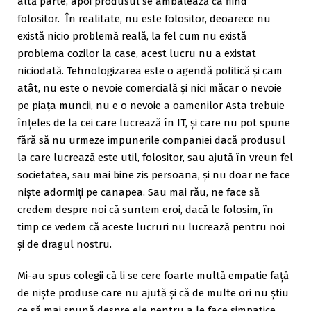
altă parte, apoi produsul se ambalează ca fiind
folositor. În realitate, nu este folositor, deoarece nu
există nicio problemă reală, la fel cum nu există
problema cozilor la case, acest lucru nu a existat
niciodată. Tehnologizarea este o agendă politică și cam
atât, nu este o nevoie comercială și nici măcar o nevoie
pe piața muncii, nu e o nevoie a oamenilor Asta trebuie
înțeles de la cei care lucrează în IT, și care nu pot spune
fără să nu urmeze impunerile companiei dacă produsul
la care lucrează este util, folositor, sau ajută în vreun fel
societatea, sau mai bine zis persoana, și nu doar ne face
niște adormiți pe canapea. Sau mai rău, ne face să
credem despre noi că suntem eroi, dacă le folosim, în
timp ce vedem că aceste lucruri nu lucrează pentru noi
și de dragul nostru.
Mi-au spus colegii că li se cere foarte multă empatie față
de niște produse care nu ajută și că de multe ori nu știu
ce să mai spună despre ele pentru a le face simpatice.