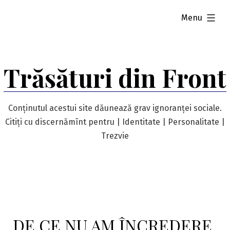
Skip
expanded
Menu
to
content
Trăsături din Front
Conținutul acestui site dăunează grav ignoranței sociale.
Citiți cu discernămînt pentru | Identitate | Personalitate |
Trezvie
DE CE NU AM ÎNCREDERE