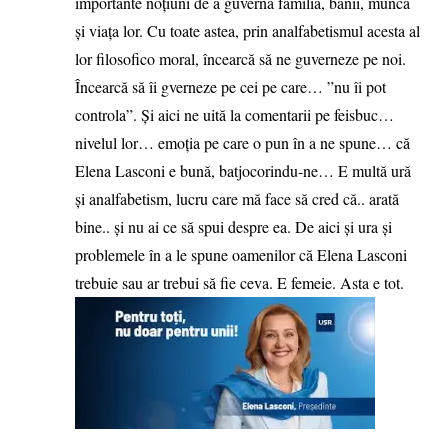
importante noțiuni de a guverna familia, banii, munca
și viața lor. Cu toate astea, prin analfabetismul acesta al
lor filosofico moral, încearcă să ne guverneze pe noi.
Încearcă să îi gverneze pe cei pe care… ”nu îi pot
controla”. Și aici ne uită la comentarii pe feisbuc…
nivelul lor… emoția pe care o pun în a ne spune… că
Elena Lasconi e bună, batjocorindu-ne… E multă ură
și analfabetism, lucru care mă face să cred că.. arată
bine.. și nu ai ce să spui despre ea. De aici și ura și
problemele în a le spune oamenilor că Elena Lasconi
trebuie sau ar trebui să fie ceva. E femeie. Asta e tot.