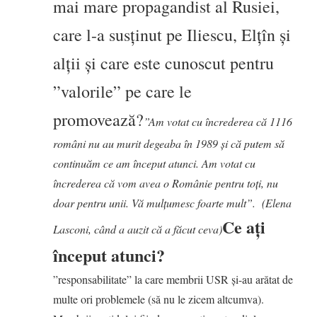
mai mare propagandist al Rusiei,
care l-a susținut pe Iliescu, Elțîn și
alții și care este cunoscut pentru
”valorile” pe care le
promovează?
”Am votat cu încrederea că 1116
români nu au murit degeaba în 1989 și că putem să
continuăm ce am început atunci. Am votat cu
încrederea că vom avea o Românie pentru toți, nu
doar pentru unii. Vă mulțumesc foarte mult”. (Elena
Ce ați
Lasconi, când a auzit că a făcut ceva)
început atunci?
”responsabilitate” la care membrii USR și-au arătat de
multe ori problemele (să nu le zicem altcumva).