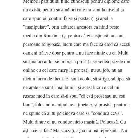
Membrii partidului fiind cunoscuți pentru diplome care
nu există, pentru susținători care nu sunt la nivelul la
care spun ei (conturi false și postaci), și apel la
”manipulare”, prin arătarea acestora ca fiind peste
media din România (și pentru că ei susțin că nu sunt
persoane religioase, lucru care mă face să cred că acești
oameni trăiesc doar pentru a nu face nimic cu ei. Mulți
susținători ai lor se îmbracă prost (a se vedea pozele din
online cu cei care merg la protest), nu au job, nu au
niciun lucru de făcut. Ei sunt acolo, să strige, să țipe, să
ne arate că sunt ”mai buni”, și acest lucru e cel mi
rusesc mod în care să-ți spui ”că ești prost sau nu ești
bun”, folosind manipularea, țipetele, și prostia, pentru a
ne spune că ai tu pe cineva care să ”conducă ceva”.
Mulți dintre ei nu conduc nicio mașină. Poluează. Cu
ăștia ce să fac? Mă scuzați, ăștia nu mă reprezintă. Nu