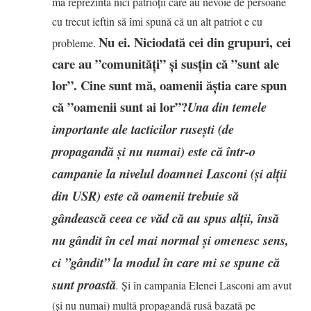
mă reprezintă nici patrioții care au nevoie de persoane
cu trecut ieftin să îmi spună că un alt patriot e cu
Nu ei. Niciodată cei din grupuri, cei
probleme.
care au ”comunități” și susțin că ”sunt ale
lor”. Cine sunt mă, oamenii ăștia care spun
că ”oamenii sunt ai lor”?
Una din temele
importante ale tacticilor rusești (de
propagandă și nu numai) este că într-o
campanie la nivelul doamnei Lasconi (și alții
din USR) este că oamenii trebuie să
gândească ceea ce văd că au spus alții, însă
nu gândit în cel mai normal și omenesc sens,
ci ”gândit” la modul în care mi se spune că
sunt proastă
.
Și în campania Elenei Lasconi am avut
(și nu numai) multă propagandă rusă bazată pe