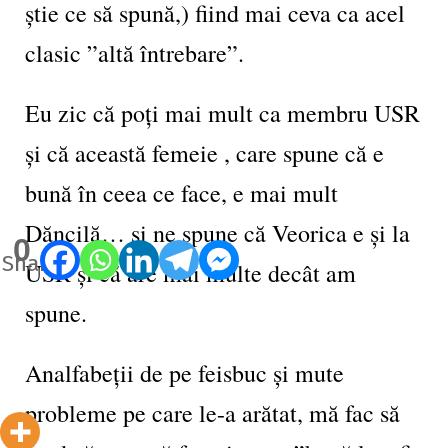
știe ce să spună,) fiind mai ceva ca acel
clasic ”altă întrebare”.
Eu zic că poți mai mult ca membru USR
și că această femeie , care spune că e
bună în ceea ce face, e mai mult
Dăncilă… și ne spune că Veorica e și la
0
Shares
USR și că are mai multe decât am
spune.
Analfabeții de pe feisbuc și mute
probleme pe care le-a arătat, mă fac să