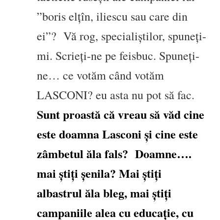
”boris elțîn, iliescu sau care din
ei”? Vă rog, specialiștilor, spuneți-
mi. Scrieți-ne pe feisbuc. Spuneți-
ne… ce votăm când votăm
LASCONI? eu asta nu pot să fac.
Sunt proastă că vreau să văd cine
este doamna Lasconi și cine este
zâmbetul ăla fals? Doamne….
mai știți șenila? Mai știți
albastrul ăla bleg, mai știți
campaniile alea cu educație, cu