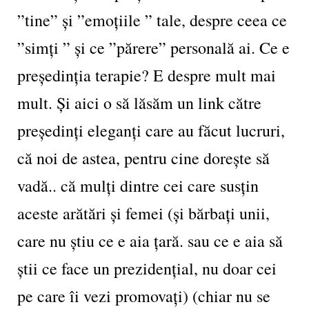
”tine” și ”emoțiile ” tale, despre ceea ce
”simți ” și ce ”părere” personală ai. Ce e
președinția terapie? E despre mult mai
mult. Și aici o să lăsăm un link către
președinți eleganți care au făcut lucruri,
că noi de astea, pentru cine dorește să
vadă.. că mulți dintre cei care susțin
aceste arătări și femei (și bărbați unii,
care nu știu ce e aia țară. sau ce e aia să
știi ce face un prezidențial, nu doar cei
pe care îi vezi promovați) (chiar nu se