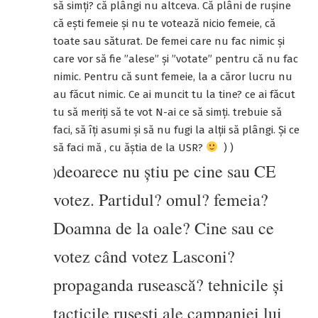
să simți? că plângi nu altceva. Că plâni de rușine
că ești femeie și nu te votează nicio femeie, că
toate sau săturat. De femei care nu fac nimic și
care vor să fie ”alese” și ”votate” pentru că nu fac
nimic. Pentru că sunt femeie, la a căror lucru nu
au făcut nimic. Ce ai muncit tu la tine? ce ai făcut
tu să meriți să te vot N-ai ce să simți. trebuie să
faci, să îți asumi și să nu fugi la alții să plângi. Și ce
să faci mă , cu ăștia de la USR?
) )
deoarece nu știu pe cine sau CE
)
votez. Partidul? omul? femeia?
Doamna de la oale? Cine sau ce
votez când votez Lasconi?
propaganda rusească? tehnicile și
tacticile rusești ale campaniei lui