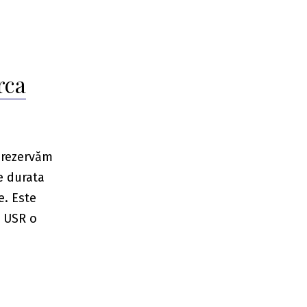
rca
e rezervăm
e durata
e. Este
a USR o