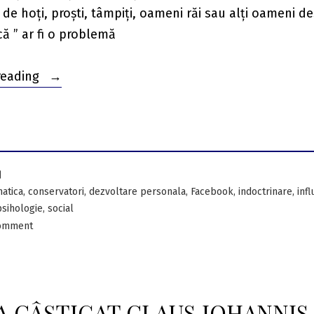
 de hoți, proști, tâmpiți, oameni răi sau alți oameni d
ă ” ar fi o problemă
“Cum
reading
arată
o
campanie
rusească
de
,
,
,
,
,
matica
conservatori
dezvoltare personala
Facebook
indoctrinare
inf
dezinformare
,
psihologie
social
și
on
comment
Cum
Propagandă
arată
a
o
Rusiei
campanie
A CÂȘTIGAT CLAUS IOHANNIS
în
rusească