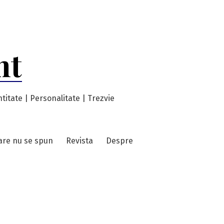
nt
titate | Personalitate | Trezvie
care nu se spun
Revista
Despre