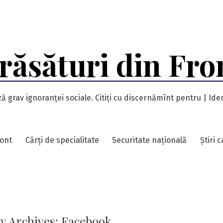
răsături din Fro
ă grav ignoranței sociale. Citiți cu discernămînt pentru | Iden
ront
Cărți de specialitate
Securitate națională
Știri 
y Archives:
Facebook