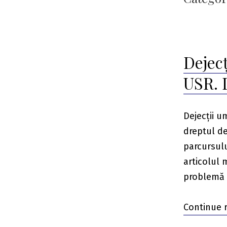
Dejecț
USR. 
Dejecții u
dreptul de
parcursulu
articolul 
problemă 
Continue 