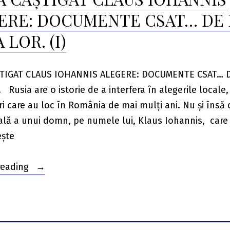
de
România.
ERE: DOCUMENTE CSAT… DE 
dezinformare
Imagini
și
LOR. (I)
pentru
Propagandă
a
cei
Rusiei
tari.”
TIGAT CLAUS IOHANNIS ALEGERE: DOCUMENTE CSAT… D
în
Rusia are o istorie de a interfera în alegerile locale, 
România.
Imagini
ri care au loc în România de mai mulți ani. Nu și îns
pentru
ală a unui domn, pe numele lui, Klaus Iohannis, care
cei
ește
tari.
“CUM
reading
A
CÂȘTIGAT
CLAUS
IOHANNIS