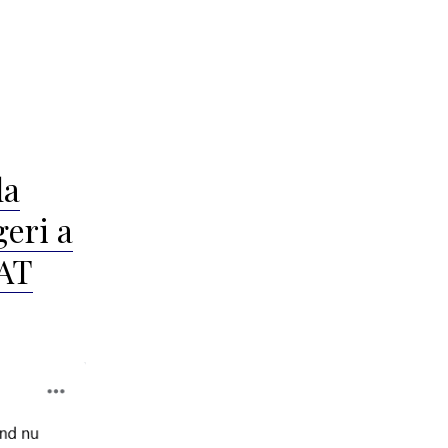
la
geri a
SAT