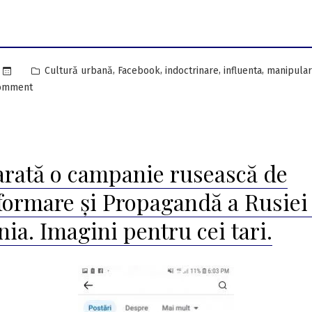
handicapatețuri
marca
USR.
Posted
,
,
,
,
Cultură urbană
Facebook
indoctrinare
influenta
manipula
Despre
in
on
comment
o
Dejecții,
vorbă….
defecții,
handicapatețuri
USR!”
marca
rată o campanie rusească de
USR.
Despre
formare și Propagandă a Rusiei
o
vorbă….
ia. Imagini pentru cei tari.
USR!