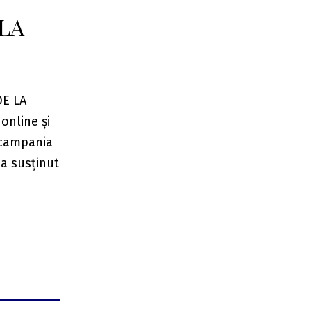
LA
E LA
online și
ă campania
 a susținut