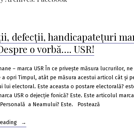
ii, defecții, handicapatețuri ma
Despre o vorbă…. USR!
mane – marca USR În ce privește măsura lucrurilor, n
 a opri Timpul, atât pe măsura acestui articol cât și p
i lui electoral. Este aceasta o postare electorală? est
marca USR o dejecție fonică? Este. Este articolul marc
Personală a Neamului? Este. Postează
“Dejecții,
reading
defecții,