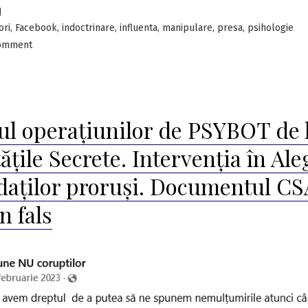
ALEGERE:
,
,
,
,
,
,
ori
Facebook
indoctrinare
influenta
manipulare
presa
psihologie
DOCUMENTE
on
comment
CSAT…
CUM
A
DE
CÂȘTIGAT
LA
CLAUS
MAMA
ul operațiunilor de PSYBOT de 
IOHANNIS
ALEGERE:
LOR.
ățile Secrete. Intervenția în Ale
DOCUMENTE
(I)”
CSAT…
daților proruși. Documentul C
DE
LA
n fals
MAMA
LOR.
(I)