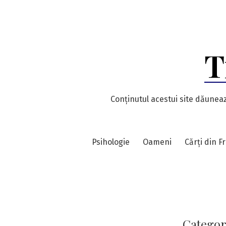
Skip
to
content
T
Conținutul acestui site dăuneaz
Psihologie
Oameni
Cărți din F
Categor