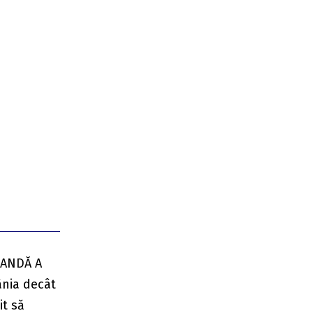
GANDĂ A
ânia decât
it să