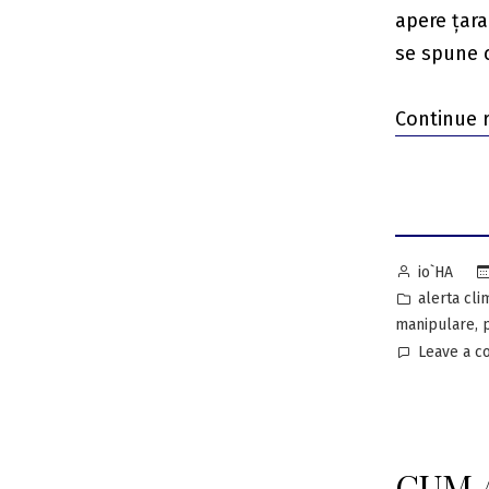
apere țara
se spune c
Continue 
Posted
io`HA
by
Posted
alerta cli
in
,
manipulare
Leave a 
CUM 