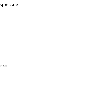
espre care
,
luenta