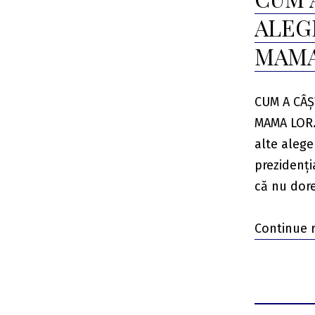
ALEG
MAMA 
CUM A CÂȘ
MAMA LOR. 
alte alege
prezidenți
că nu dor
Continue 