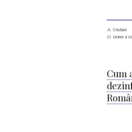
Posted
Cristian
by
Leave a 
Cum a
dezin
Român