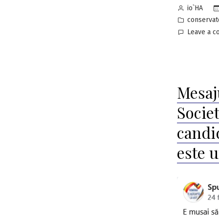
Posted
io`HA
by
Posted
conservat
in
Leave a 
Mesaj
Societ
candi
este u