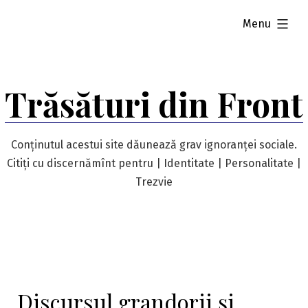
Skip
expanded
Menu
to
content
Trăsături din Front
Conținutul acestui site dăunează grav ignoranței sociale.
Citiți cu discernămînt pentru | Identitate | Personalitate |
Trezvie
Discursul grandorii și