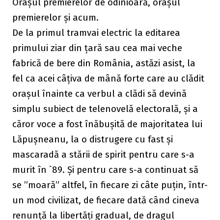
Orașul premierelor de odinioară, orașul
premierelor și acum.
De la primul tramvai electric la editarea
primului ziar din țară sau cea mai veche
fabrică de bere din România, astăzi asist, la
fel ca acei câțiva de mână forte care au clădit
orașul înainte ca verbul a clădi să devină
simplu subiect de telenovelă electorală, și a
căror voce a fost înăbușită de majoritatea lui
Lăpușneanu, la o distrugere cu fast și
mascaradă a stării de spirit pentru care s-a
murit în `89. Și pentru care s-a continuat să
se ”moară” altfel, în fiecare zi câte puțin, într-
un mod civilizat, de fiecare dată când cineva
renunță la libertăți gradual, de dragul