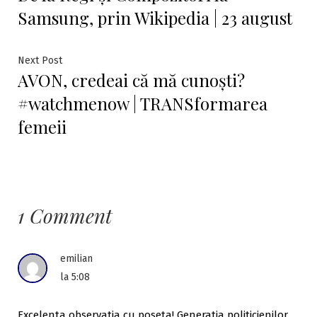
în
Samsung, prin Wikipedia | 23 august
articole
Next
Next Post
AVON, credeai că mă cunoști?
post:
#watchmenow | TRANSformarea
femeii
1 Comment
emilian
la 5:08
Excelenta observatia cu poseta! Generatia politicienilor