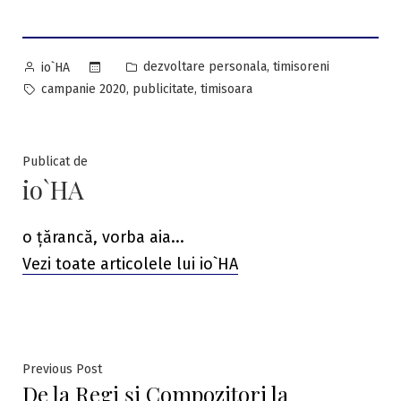
Posted
Posted
,
dezvoltare personala
timisoreni
io`HA
by
in
Tags:
,
,
campanie 2020
publicitate
timisoara
Publicat de
io`HA
o țărancă, vorba aia...
Vezi toate articolele lui io`HA
Navigare
Previous
Previous Post
De la Regi și Compozitori la
post: