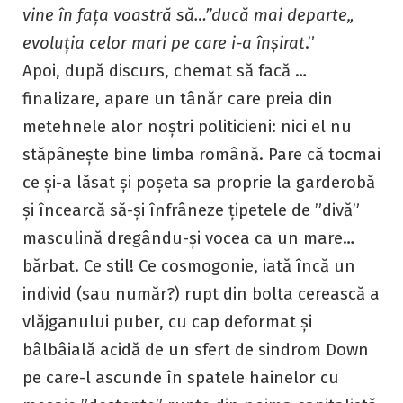
vine în fața voastră să…”ducă mai departe„
evoluția celor mari pe care i-a înșirat
.”
Apoi, după discurs, chemat să facă …
finalizare, apare un tânăr care preia din
metehnele alor noștri politicieni: nici el nu
stăpânește bine limba română. Pare că tocmai
ce și-a lăsat și poșeta sa proprie la garderobă
și încearcă să-și înfrâneze țipetele de ”divă”
masculină dregându-și vocea ca un mare…
bărbat. Ce stil! Ce cosmogonie, iată încă un
individ (sau număr?) rupt din bolta cerească a
vlăjganului puber, cu cap deformat și
bâlbâială acidă de un sfert de sindrom Down
pe care-l ascunde în spatele hainelor cu