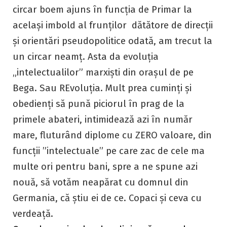
circar boem ajuns în funcția de Primar la
același imbold al frunților dătătore de direcții
și orientări pseudopolitice odată, am trecut la
un circar neamț. Asta da evoluția
„intelectualilor” marxiști din orașul de pe
Bega. Sau REvoluția. Mult prea cuminți și
obedienți să pună piciorul în prag de la
primele abateri, intimidează azi în număr
mare, fluturând diplome cu ZERO valoare, din
funcții ”intelectuale” pe care zac de cele ma
multe ori pentru bani, spre a ne spune azi
nouă, să votăm neapărat cu domnul din
Germania, că știu ei de ce. Copaci și ceva cu
verdeață.