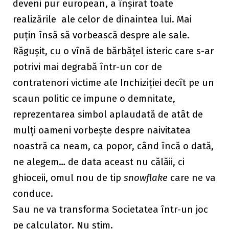
deveni pur european, a înșirat toate
realizările ale celor de dinaintea lui. Mai
puțin însă să vorbească despre ale sale.
Răgușit, cu o vînă de bărbățel isteric care s-ar
potrivi mai degrabă într-un cor de
contratenori victime ale Inchiziției decît pe un
scaun politic ce impune o demnitate,
reprezentarea simbol aplaudată de atât de
mulți oameni vorbește despre naivitatea
noastră ca neam, ca popor, când încă o dată,
ne alegem… de data aceast nu călăii, ci
ghioceii, omul nou de tip
snowflake
care
ne va
conduce.
Sau ne va transforma Societatea într-un joc
pe calculator. N
u ști
m.