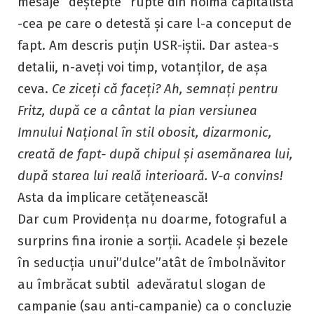
mesaje ”deștepte” rupte din noima capitalistă
-cea pe care o detestă și care l-a conceput de
fapt. Am
descris puțin USR-iștii. Dar astea-s
detalii, n-aveți voi timp, votanților, de așa
ceva.
Ce ziceți că faceți? Ah, semnați pentru
Fritz, după ce a cântat la pian versiunea
Imnului Național în stil obosit, dizarmonic,
creată de fapt- după chipul și asemănarea lui,
după starea lui reală interioară. V-a convins!
Asta da implicare cetățenească!
Dar cum Providența nu doarme, fotograful a
surprins fina ironie a sorții. Acadele și bezele
în seducția unui”dulce”atât de îmbolnăvitor
au îmbrăcat subtil adevăratul slogan de
campanie (sau anti-campanie) ca o concluzie