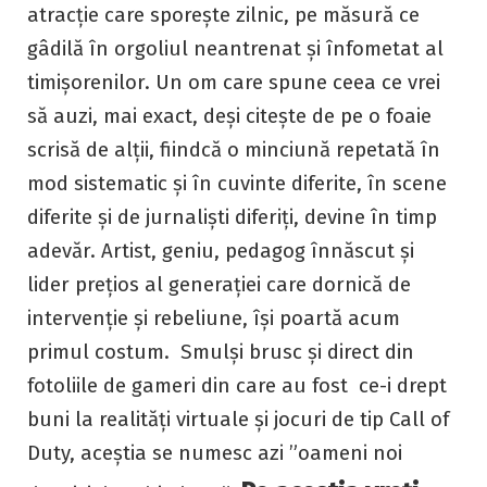
atracție care sporește zilnic, pe măsură ce
gâdilă în orgoliul neantrenat și înfometat al
timișorenilor. Un om care spune ceea ce vrei
să auzi, mai exact, deși citește de pe o foaie
scrisă de alții, fiindcă o minciună repetată în
mod sistematic și în cuvinte diferite, în scene
diferite și de jurnaliști diferiți, devine în timp
adevăr. Artist, geniu, pedagog înnăscut și
lider prețios al generației care dornică de
intervenție și rebeliune, își poartă acum
primul costum. Smulși brusc și direct din
fotoliile de gameri din care au fost ce-i drept
buni la realități virtuale și jocuri de tip Call of
Duty, aceștia se numesc azi ”oameni noi