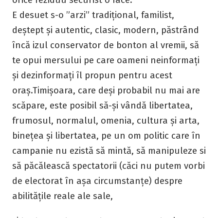
E desuet s-o ”arzi” tradițional, familist,
deștept și autentic, clasic, modern, păstrând
încă izul conservator de bonton al vremii, să
te opui mersului pe care oameni neinformați
și dezinformați îl propun pentru acest
oraș.
Timișoara, care deși probabil nu mai are
scăpare, este posibil să-și vândă libertatea,
frumosul, normalul, omenia, cultura și arta,
binețea și libertatea, pe un om politic care în
campanie nu ezistă să mintă, să manipuleze si
să păcălească spectatorii (căci nu putem vorbi
de electorat în așa circumstanțe) despre
abilitățile reale ale sale,