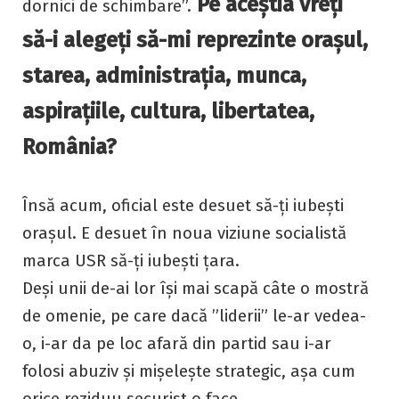
Pe aceștia vreți
dornici de schimbare”.
să-i alegeți să-mi reprezinte orașul,
starea, administrația, munca,
aspirațiile, cultura, libertatea,
România?
Însă acum, oficial este desuet să-ți iubești
orașul. E desuet în noua viziune socialistă
marca USR să-ți iubești țara.
Deși unii de-ai lor își mai scapă câte o mostră
de omenie, pe care dacă ”liderii” le-ar vedea-
o, i-ar da pe loc afară din partid sau i-ar
folosi abuziv și mișelește strategic, așa cum
orice reziduu securist o face.