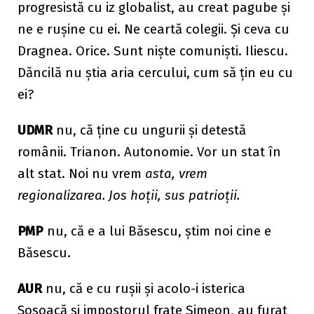
progresistă cu iz globalist, au creat pagube și
ne e rușine cu ei. Ne ceartă colegii. Și ceva cu
Dragnea. Orice. Sunt niște comuniști. Iliescu.
Dăncilă nu știa aria cercului, cum să țin eu cu
ei?
UDMR
nu, că ține cu ungurii și detestă
românii. Trianon. Autonomie. Vor un stat în
alt stat. Noi nu vrem
asta, vrem
regionalizarea. Jos hoții, sus patrioții.
PMP
nu, că e a lui Băsescu, știm noi cine e
Băsescu.
AUR
nu, că e cu rușii și acolo-i isterica
Șoșoacă și impostorul frate Simeon, au furat