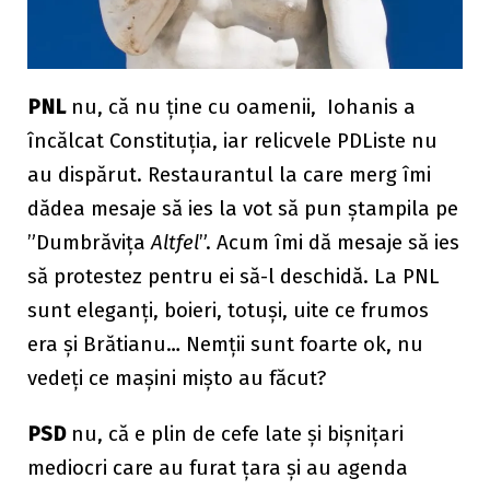
PNL
nu, că nu ține cu oamenii, Iohanis a
încălcat Constituția, iar relicvele PDListe nu
au dispărut. Restaurantul la care merg îmi
dădea mesaje să ies la vot să pun ștampila pe
”Dumbrăvița
Altfel
”. Acum îmi dă mesaje să ies
să protestez pentru ei să-l deschidă. La PNL
sunt eleganți, boieri, totuși, uite ce frumos
era și Brătianu… Nemții sunt foarte ok, nu
vedeți ce mașini mișto au făcut?
PSD
nu, că e plin de cefe late și bișnițari
mediocri care au furat țara și au agenda