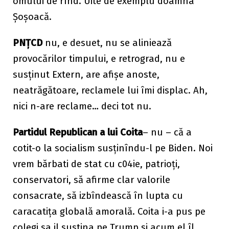
omului de rînd. Uite de exemplu doamna
Șoșoacă.
PNȚCD
nu, e desuet, nu se aliniează
provocărilor timpului, e retrograd, nu e
susținut Extern, are afișe anoste,
neatrăgătoare, reclamele lui îmi displac. Ah,
nici n-are reclame… deci tot nu.
Partidul Republican a lui Coita
– nu – că a
cotit-o la socialism susținîndu-l pe Biden. Noi
vrem bărbati de stat cu c04ie, patrioți,
conservatori, să afirme clar valorile
consacrate, să izbîndească în lupta cu
caracatița globală amorală. Coita i-a pus pe
colegi sa il sustina pe Trump și acum el îl