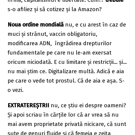
firmă, capitalismul e libertate. Cum??
trebuie
s-o afiliez și să cotizez și la Amazon?
Noua ordine mondială
nu, e cu arest în caz de
muci și strănut, vaccin obligatoriu,
modificarea ADN, îngrădirea drepturilor
fundamentale pe care nu le-am exersat
oricum niciodată. E cu limitare și restricții… și…
nu mai știm ce. Digitalizare multă. Adică e aia
pe care o vede tot prostul. Că de aia e așa. S-
o vezi.
EXTRATEREȘTRII
nu, ce știu ei despre oameni?
Și apoi scriau în cărțile lor că ar vrea să nu
mai avem proprietate privată nicicare, că sunt
sute de genuri fluide și că femeia e zeița