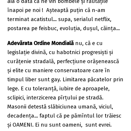
aia o dată că ne vin bombele și răutățile
înapoi pe noi ! Așteaptă puțin că n-am
terminat acatistul… supa, serialul netflix,
postarea pe feisbuc, evoluția, dușul, căința…
Adevărata Ordine Mondială
nu, că e cu
legislație divină, cu habotnici progresiști și
curățenie stradală, perfecțiune orășenească
și elite cu maniere conservatoare care în
timpul liber sunt gay. Limitarea păcatelor prin
lege. E cu toleranță, iubire de aproapele,
sclipici, interzicerea pîrțului pe stradă.
Masonii detestă slăbiciunea umană, viciul,
decadența… faptul că pe pămîntul lor trăiesc
și OAMENI. Ei nu sunt oameni, sunt evrei.