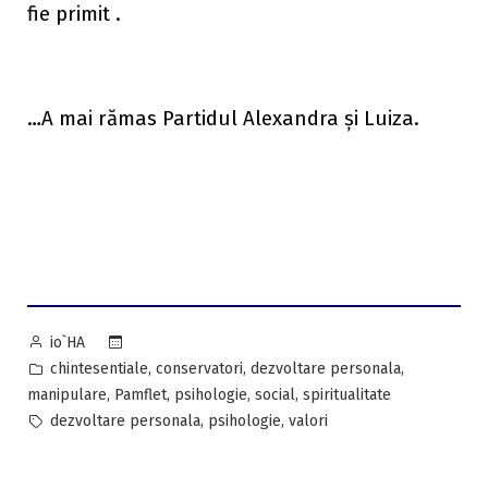
fie primit .
…A mai rămas Partidul Alexandra și Luiza.
Posted
io`HA
by
Posted
,
,
,
chintesentiale
conservatori
dezvoltare personala
in
,
,
,
,
manipulare
Pamflet
psihologie
social
spiritualitate
Tags:
,
,
dezvoltare personala
psihologie
valori