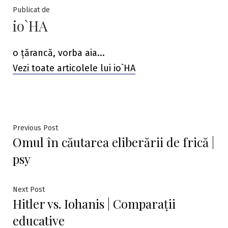
Publicat de
io`HA
o țărancă, vorba aia...
Vezi toate articolele lui io`HA
Navigare
Previous
Previous Post
Omul în căutarea eliberării de frică |
post:
în
psy
articole
Next
Next Post
Hitler vs. Iohanis | Comparații
post:
educative