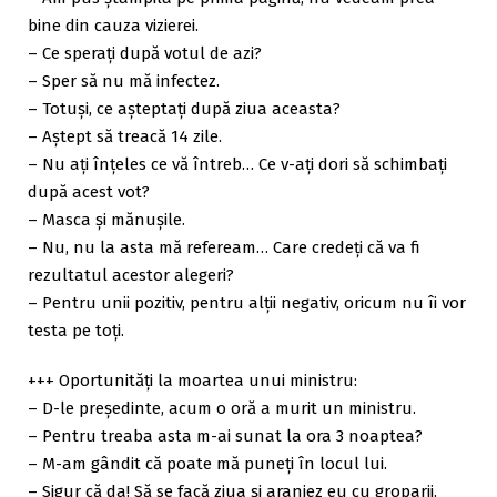
bine din cauza vizierei.
– Ce speraţi după votul de azi?
– Sper să nu mă infectez.
– Totuşi, ce aşteptaţi după ziua aceasta?
– Aştept să treacă 14 zile.
– Nu aţi înţeles ce vă întreb… Ce v-aţi dori să schimbaţi
după acest vot?
– Masca şi mănuşile.
– Nu, nu la asta mă refeream… Care credeţi că va fi
rezultatul acestor alegeri?
– Pentru unii pozitiv, pentru alţii negativ, oricum nu îi vor
testa pe toţi.
+++ Oportunităţi la moartea unui ministru:
– D-le preşedinte, acum o oră a murit un ministru.
– Pentru treaba asta m-ai sunat la ora 3 noaptea?
– M-am gândit că poate mă puneţi în locul lui.
– Sigur că da! Să se facă ziua şi aranjez eu cu groparii.