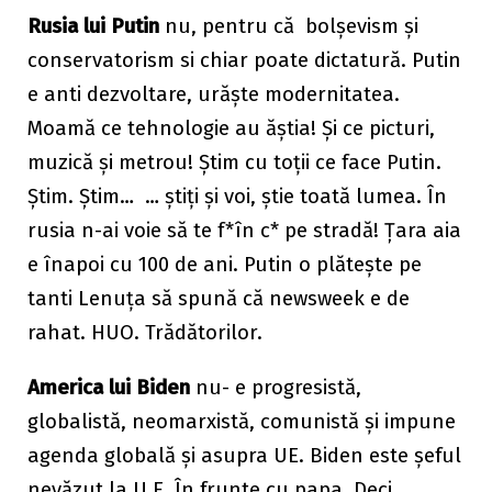
Rusia lui Putin
nu, pentru că bolșevism și
conservatorism si chiar poate dictatură. Putin
e anti dezvoltare, urăște modernitatea.
Moamă ce tehnologie au ăștia! Și ce picturi,
muzică și metrou! Știm cu toții ce face Putin.
Știm. Știm… … știți și voi, știe toată lumea. În
rusia n-ai voie să te f*în c* pe stradă! Țara aia
e înapoi cu 100 de ani. Putin o plătește pe
tanti Lenuța să spună că newsweek e de
rahat. HUO. Trădătorilor.
America lui Biden
nu- e progresistă,
globalistă, neomarxistă, comunistă și impune
agenda globală și asupra UE. Biden este șeful
nevăzut la U.E. În frunte cu papa. Deci