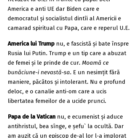
America e anti UE dar Biden care e
democratul și socialistul dintîi al Americii e
camarad spiritual cu Papa, care e reperul U.E.
America lui Trump
nu, e fascistă și bate înspre
Rusia lui Putin. Trump e un tip care a abuzat
de femei și le prinde de cur.
Moamă ce
bunăciune-i nevastă-sa
. E un nesimțit fără
maniere, păcătos și intolerant. Nu e profund
deloc, e o canalie anti-om care a ucis
libertatea femeilor de a ucide prunci.
Papa de la Vatican
nu, e ecumenist și aduce
antihristul, bea sînge, e șefu` la ocultă. Dar
am auzit că un episcop de-al lor l-a implorat