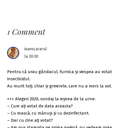
1 Comment
ioanscararul
la 20:30
Pentru că urau gândacul, furnica şi viespea au votat
insecticidul.
Au murit toţi, chiar şi greierele, care nu a mers la vot.
+++ Alegeri 2020, sondaj la ieşirea de la urne:
– Cum aţi votat de data aceasta?
– Cu mască, cu mănuşi şi cu dezinfectant.
– Dar cu cine aţi votat?
– Am pus ştampila pe prima pagină, nu vedeam prea