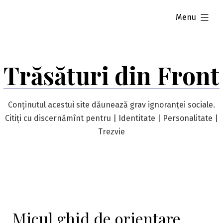
Skip
expanded
Menu
to
content
Trăsături din Front
Conținutul acestui site dăunează grav ignoranței sociale.
Citiți cu discernămînt pentru | Identitate | Personalitate |
Trezvie
Micul ghid de orientare