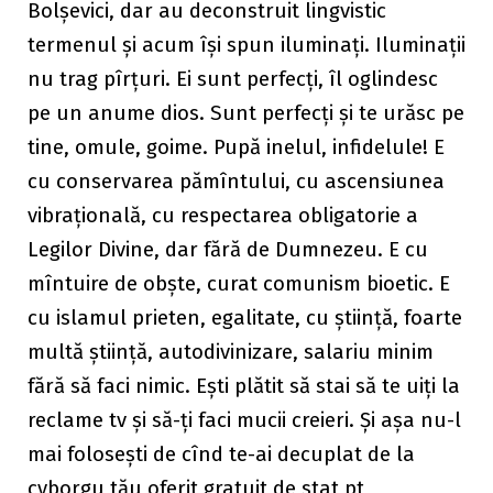
Bolșevici, dar au deconstruit lingvistic
termenul și acum își spun iluminați. Iluminații
nu trag pîrțuri. Ei sunt perfecți, îl oglindesc
pe un anume dios. Sunt perfecți și te urăsc pe
tine, omule, goime. Pupă inelul, infidelule! E
cu conservarea pămîntului, cu ascensiunea
vibrațională, cu respectarea obligatorie a
Legilor Divine, dar fără de Dumnezeu. E cu
mîntuire de obște, curat comunism bioetic. E
cu islamul prieten, egalitate, cu știință, foarte
multă știință, autodivinizare, salariu minim
fără să faci nimic. Ești plătit să stai să te uiți la
reclame tv și să-ți faci mucii creieri. Și așa nu-l
mai folosești de cînd te-ai decuplat de la
cyborgu tău oferit gratuit de stat pt