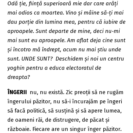
Odă ție, ființă superioară mie dar care arăți
mai odios ca moartea. Vino și mâine să-ți mai
dau porție din lumina mea, pentru că iubire de
aproapele. Sunt departe de mine, deci nu-mi
mai sunt eu aproapele. Am aflat deja cine sunt
și încotro mă îndrept, acum nu mai știu unde
sunt. UNDE SUNT? Deschidem și noi un centru
yoghin pentru a educa electoratul de
dreapta?
ÎNGERII
nu, nu există. Zic preoții să ne rugăm
îngerului păzitor, nu să-i încurajăm pe îngeri
să facă politică, să susțină și să apere lumea,
de oameni răi, de distrugere, de păcat și
războaie. Fiecare are un singur înger păzitor.