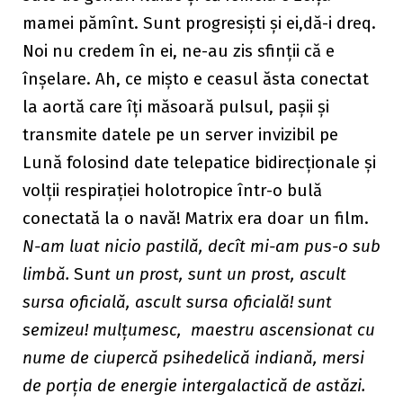
mamei pămînt. Sunt progresiști și ei,dă-i dreq.
Noi nu credem în ei, ne-au zis sfinții că e
înșelare. Ah, ce mișto e ceasul ăsta conectat
la aortă care îți măsoară pulsul, pașii și
transmite datele pe un server invizibil pe
Lună folosind date telepatice bidirecționale și
volții respirației holotropice într-o bulă
conectată la o navă! Matrix era doar un film.
N-am luat nicio pastilă, decît mi-am pus-o sub
limbă.
Su
nt un prost, sunt un prost, ascult
sursa oficială, ascult sursa oficială! sunt
semizeu! mulțumesc, maestru ascensionat cu
nume de ciupercă psihedelică indiană, mersi
de porția de energie intergalactică de astăzi.