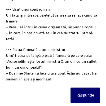
+++ Visul unui copil român:
Un tată își întreabă băiețelul ce vrea să se facă când va
fi mare.
– Vreau să întru în crima organizată, răspunde copilul.
– În care, în cea privată sau în cea de stat?!? întrebă
tatăl.
+++ Piatra funerară a unui ministru:
Unu’ trecea pe lângă o piatră funerară pe care scria:
„Aici se odihneşte fostul ministru X, un om cu un suflet
bun, un om onorabil”.
– Doamne Sfinte! îşi face cruce tipul. Ăştia au băgat trei
oameni în acelaşi mormânt!
Răspunde