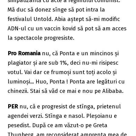
simpatizantă cu acte a regimului comunist.
Mă duc să donez sînge să pot intra la
festivalul Untold. Abia aștept să-mi modific
ADN-ul cu un vaccin kovid să pot să am acces
la spectacole progresiste.
Pro Romania
nu, că Ponta e un mincinos și
plagiator și are sub 1%, deci nu-mi risipesc
votul. Vai dar ce frumoși sunt toți acolo și
luminoși… Huo, Ponta ! Ponta are legături cu
chinezii. Stai să văd ce mai e nou pe Alibaba.
PER
nu, că e progresist de stînga, prietenul
agendei verzi. Stînga e nasol. Pleșoianu e
pesedist. După ce am văzut-o pe Greta
Thunberg, am reconsiderat amprenta mea de