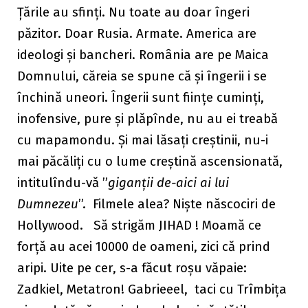
Țările au sfinți. Nu toate au doar îngeri
păzitor. Doar Rusia. Armate. America are
ideologi și bancheri. România are pe Maica
Domnului, căreia se spune că și îngerii i se
închină uneori. Îngerii sunt ființe cuminți,
inofensive, pure și plăpînde, nu au ei treabă
cu mapamondu. Și mai lăsați creștinii, nu-i
mai păcăliți cu o lume creștină ascensionată,
intitulîndu-vă ”
giganții de-aici ai lui
Dumnezeu
”. Filmele alea? Niște născociri de
Hollywood. Să strigăm JIHAD ! Moamă ce
forță au acei 10000 de oameni, zici că prind
aripi. Uite pe cer, s-a făcut roșu văpaie:
Zadkiel, Metatron! Gabrieeel, taci cu Trîmbița