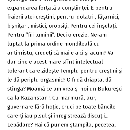
expandarea forțată a conștiinței. E pentru
fraierii atei-creștini, pentru idolatrii, fățarnici,
bișnițari, mistici, oropsiți. Pentru cei înșelați.
Pentru ”fiii luminii”. Deci o erezie. Ne-am
luptat la prima ordine mondileală cu
antihristu, credeți că mai e aici și acum? Vai
dar cine e acest mare sfînt intelectual
tolerant care zidește Templu pentru creștini și
le dă periplu orgasmic? O fi dă driapta, dă
stînga? Moamă ce am vrea și noi un Bukureșci
ca la Kazahstan ! Cu marmură, aur,
guvernare fără hoție, cruci pe toate băncile
care-ți iau plsul și înregistrează discuții…
Lepădare? Hai că punem ștampila, pecetea,