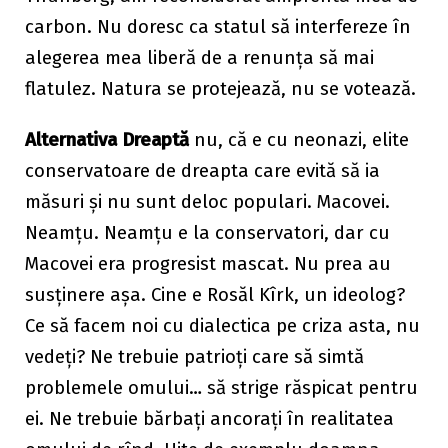
carbon. Nu doresc ca statul să interfereze în
alegerea mea liberă de a renunța să mai
flatulez. Natura se protejează, nu se votează.
Alternativa Dreaptă
nu, că e cu neonazi, elite
conservatoare de dreapta care evită să ia
măsuri și nu sunt deloc populari. Macovei.
Neamțu. Neamțu e la conservatori, dar cu
Macovei era progresist mascat. Nu prea au
susținere așa. Cine e Rosăl Kîrk, un ideolog?
Ce să facem noi cu dialectica pe criza asta, nu
vedeți? Ne trebuie patrioți care să simtă
problemele omului… să strige răspicat pentru
ei. Ne trebuie bărbați ancorați în realitatea