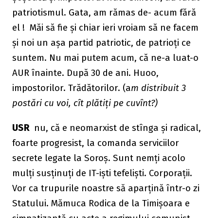
patriotismul. Gata, am rămas de- acum fără
el ! Măi să fie și chiar ieri vroiam să ne facem
și noi un așa partid patriotic, de patrioți ce
suntem. Nu mai putem acum, că ne-a luat-o
AUR înainte. După 30 de ani. Huoo,
impostorilor. Trădătorilor. (a
m distribuit 3
postări cu voi, cît plătiți pe cuvînt?)
USR
nu, că e neomarxist de stînga și radical,
foarte progresist, la comanda serviciilor
secrete legate la Soroș. Sunt nemți acolo
mulți susținuți de IT-iști tefeliști. Corporații.
Vor ca trupurile noastre să aparțină într-o zi
Statului. Mămuca Rodica de la Timișoara e