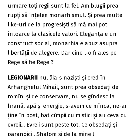
urmare toți regii sunt la fel. Am blugii prea
rupți să înțeleg monarhismul. Și prea multe
like-uri de la progresiști să mă mai pot
întoarce la clasicele valori. Eleganța e un
construct social, monarhia e abuz asupra
libertății de alegere. Dar cine l-o fi ales pe
Rege să fie Rege ?
LEGIONARII
nu, ăia-s naziști și cred în
Arhanghelul Mihail, sunt prea obsedați de
romîni și de conservare, nu se gîndesc la
hrană, apă și energie, s-avem ce mînca, ne-ar
ține în post, bat cîmpii cu mistici și au ceva cu
evreii… Evreii sunt peste tot. Ce obsedați și
paranoici ! Shalom și de la mine !