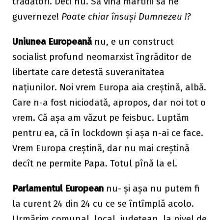
trădători. Deci nu. Să vină martirii să ne
guverneze!
Poate chiar însuși Dumnezeu !?
Uniunea Europeană
nu, e un construct
socialist profund neomarxist îngrăditor de
libertate care detestă suveranitatea
națiunilor. Noi vrem Europa aia creștină, albă.
Care n-a fost niciodată, apropos, dar noi tot o
vrem. Că așa am văzut pe feisbuc. Luptăm
pentru ea, că în lockdown și așa n-ai ce face.
Vrem Europa creștină, dar nu mai creștină
decît ne permite Papa. Totul pînă la el.
Parlamentul European
nu- și așa nu putem fi
la curent 24 din 24 cu ce se întîmplă acolo.
Urmărim comunal, local, județean, la nivel de