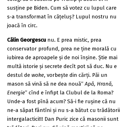
susține pe Biden. Cum să votez cu lupul care
s-a transformat în cățeluș? Lupul nostru nu
joacă în circ.
Călin Georgescu
nu. E prea mistic, prea
conservator profund, prea ne ține morală cu
iubirea de aproapele și de noi înșine. Știe mai
multă istorie și secrete decît pot să duc. Nu e
destul de
woke
, vorbește din cărți. Păi un
mason să vină să ne dea nouă”
Apă, Hrană,
Energie
” cînd e înfipt la Clubul de la Roma?
Unde-a fost pînă acum? Să-i fie rușine că nu
ne-a săpat fântîni și nu s-a bătut cu trădătorii
intergalactici!!! Dan Puric zice că masonii sunt