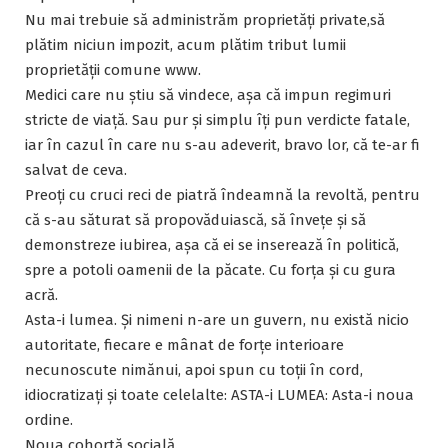
Nu mai trebuie să administrăm proprietăți private,să
plătim niciun impozit, acum plătim tribut lumii
proprietății comune www.
Medici care nu știu să vindece, așa că impun regimuri
stricte de viață. Sau pur și simplu îți pun verdicte fatale,
iar în cazul în care nu s-au adeverit, bravo lor, că te-ar fi
salvat de ceva.
Preoți cu cruci reci de piatră îndeamnă la revoltă, pentru
că s-au săturat să propovăduiască, să învețe și să
demonstreze iubirea, așa că ei se inserează în politică,
spre a potoli oamenii de la păcate. Cu forța și cu gura
acră.
Asta-i lumea. Și nimeni n-are un guvern, nu există nicio
autoritate, fiecare e mânat de forțe interioare
necunoscute nimănui, apoi spun cu toții în cord,
idiocratizați și toate celelalte: ASTA-i LUMEA: Asta-i noua
ordine.
Noua cohortă socială.