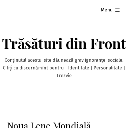
Skip
expanded
Menu
to
content
Trăsături din Front
Conținutul acestui site dăunează grav ignoranței sociale.
Citiți cu discernămînt pentru | Identitate | Personalitate |
Trezvie
Noua Lene Mondială