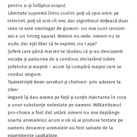
pentru a-și înfăptui scopul.
Libertate supremă întru cuvînt: poți să spui orice, pe
internet, poți să scrii cît vrei, dar algoritmul dirijează doar
ceea ce este omologat de guvern- nu mai sunt cenzori-
aici e un întreg aparat. Nimeni nu vede, nimeni nu te
aude, dar ești liber să te exprimi, nu-i așa?
Șoferii care până mai ieri se lăudau că și-au descoperit
vocația și pasiunea de a conduce, declarând iubire
șofatului și mașinii – acum își cumpără mașini care se
conduc singure.
Taximetriștii devin servitori și chelneri- prin aderare la
Uber
Veganii își dau arama pe față și susțin injectarea în corp
a unor substanțe netestate pe oameni. Militantismul
pro-choice a fost dat uitării, nimeni nu mai deplânge
soarta animalelor, acum e ok să ai produse testate pe
oameni, deoarece animalele au fost salvate de la
experimente capitaliste.