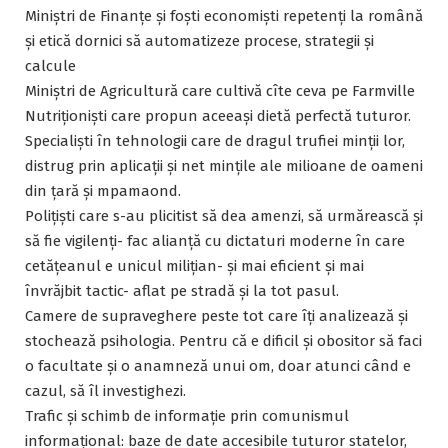
Miniștri de Finanțe și foști economiști repetenți la română
și etică dornici să automatizeze procese, strategii și
calcule
Miniștri de Agricultură care cultivă cîte ceva pe Farmville
Nutriționiști care propun aceeași dietă perfectă tuturor.
Specialiști în tehnologii care de dragul trufiei minții lor,
distrug prin aplicații și net mințile ale milioane de oameni
din țară și mpamaond.
Polițiști care s-au plicitist să dea amenzi, să urmărească și
să fie vigilenți- fac alianță cu dictaturi moderne în care
cetățeanul e unicul milițian- și mai eficient și mai
învrăjbit tactic- aflat pe stradă și la tot pasul.
Camere de supraveghere peste tot care îți analizează și
stochează psihologia. Pentru că e dificil și obositor să faci
o facultate și o anamneză unui om, doar atunci când e
cazul, să îl investighezi.
Trafic și schimb de informație prin comunismul
informațional: baze de date accesibile tuturor statelor,