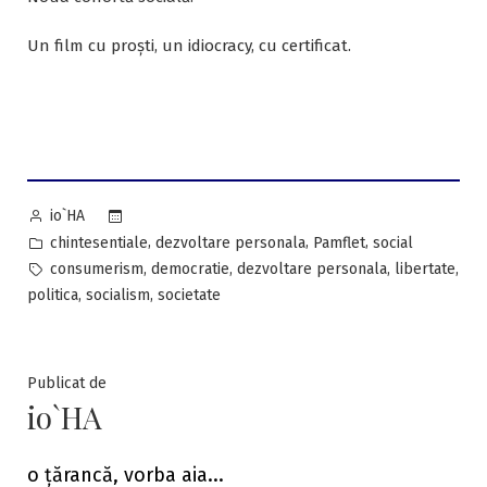
Un film cu proști, un idiocracy, cu certificat.
Posted
io`HA
by
Posted
,
,
,
chintesentiale
dezvoltare personala
Pamflet
social
in
Tags:
,
,
,
,
consumerism
democratie
dezvoltare personala
libertate
,
,
politica
socialism
societate
Publicat de
io`HA
o țărancă, vorba aia...