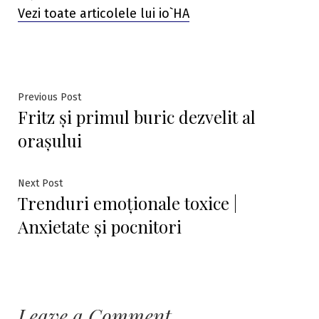
Vezi toate articolele lui io`HA
Navigare
Previous
Previous Post
Fritz și primul buric dezvelit al
post:
în
orașului
articole
Next
Next Post
Trenduri emoționale toxice |
post:
Anxietate și pocnitori
Leave a Comment