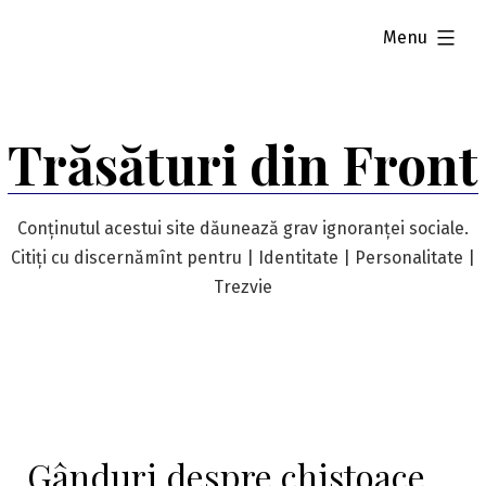
Skip
expanded
Menu
to
content
Trăsături din Front
Conținutul acestui site dăunează grav ignoranței sociale.
Citiți cu discernămînt pentru | Identitate | Personalitate |
Trezvie
Gânduri despre chiștoace,