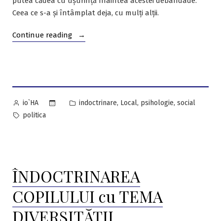
putea cădea cu ușurință înaintea acestei debandade.
Ceea ce s-a și întâmplat deja, cu mulți alții.
“Am
Continue reading
redescoperit
România
profundă.
Mulțumesc,
Referendum!”
Posted
Posted
,
,
,
indoctrinare
Local
psihologie
social
io`HA
by
in
Tags:
politica
ÎNDOCTRINAREA
COPILULUI cu TEMA
DIVERSITĂȚII.