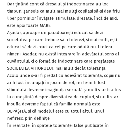
Dar ținând cont că dresajul și îndoctrinarea au loc
timpuri, șansele ca mult mai multți copilași să-și dea frîu
liber pornirilor învățate, stimulate, dresate, încă de mici,
este apoi foarte MARE.
Așadar, aproape un paradox: ești educat să devii
societatea pe care trebuie să o tolerezi, și mai mult, ești
educat să devii exact ca cel pe care odată nu-l tolera
nimeni. Așadar, nu există integrare în adevăratul sens al
cuvântului, ci o formă de îndoctrinare care pregătește
SOCIETATEA VIITORULUI, mai mult decât toleranța.
Acolo unde s-ar fi predat cu adevărat toleranța, copiii nu
ar fi fost încurajați în jocuri de rol, nu le-ar fi fost
stimulată devreme imaginația sexuală și nu li s-ar fi adus
la cunoștință despre diversitatea de cupluri, și nu li s-ar
insufla devreme faptul că familia normală este
DEPĂȘITĂ, și că modelul este cu totul altul, unul
nefiresc, prin definiție.
În realitate, în spatele toleranței false publicate în