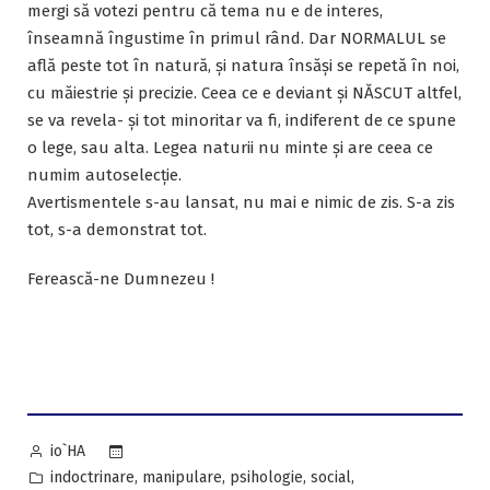
Tags:
politica
Ideologia de gen, predată
cu patos de o profesoară