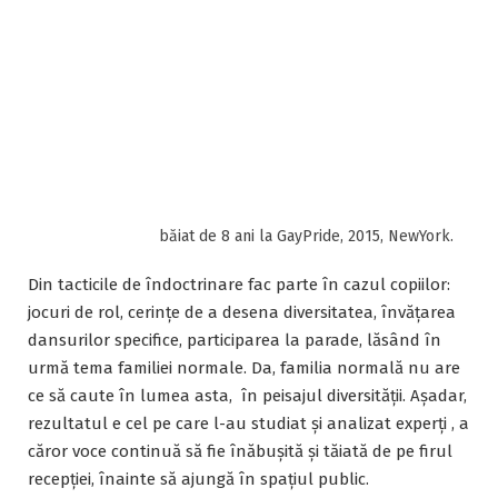
nu integrarea minorităților, ci tocmai schimbarea
completă a viziunii încă din fragedă copilărie, așa încât
prin mecanisme subtile, forțând intrarea în
subconștientul fiecărui copil, să se producă schimbarea-
schimbarea care apoi va fi socială.
Dacă azi hojmoexualitatea înseamnă a fi în minoritate-
și ca o deviere de la normă- normă care ATENȚIE- nu a
fost inoculată, că dacă ar fi fost îndoctrinare cu privire la
familie, nu ar mai fi existat devianții- dacă asta înseamnă
minoritate- azi, în cîțiva ani, vorbim de aproximativ 20-30
de ani, treptat, ”diversitatea” ar fi majoritară. Și nu
pentru că e CEVA NATURAL, sau ar fi vreo înclinație
supusă presiunii normalului- ci pentru că
ÎNDOCTRINARE.
Nimeni nu-și dorește asta pentru copiii lui. Cât despre
egoismul arătat zilele acestea, el este doar o formă de
individualizare în exces, tot promovată de media. Să nu
mergi să votezi pentru că tema nu e de interes,