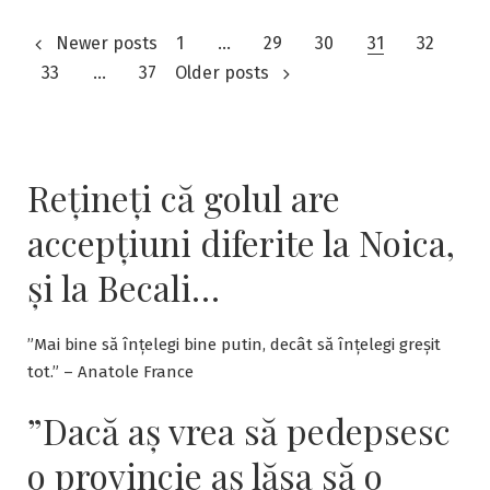
Frederic cel Mare în
Scrisoare către Voltaire.
120.267 cititori din care unul mai curios pe lună
Trăsături din Front
,
Proudly powered by WordPress.
Contact