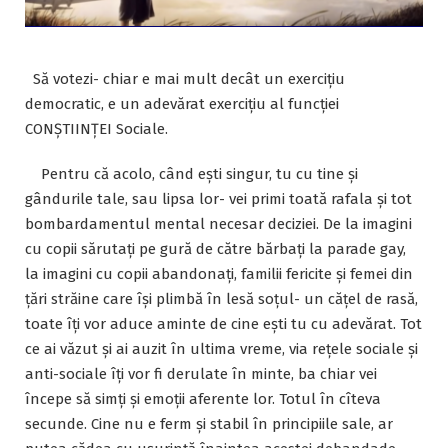
Să votezi- chiar e mai mult decât un exercițiu
democratic, e un adevărat exercițiu al funcției
CONȘTIINȚEI Sociale.
Pentru că acolo, când ești singur, tu cu tine și
gândurile tale, sau lipsa lor- vei primi toată rafala și tot
bombardamentul mental necesar deciziei. De la imagini
cu copii sărutați pe gură de către bărbați la parade gay,
la imagini cu copii abandonați, familii fericite și femei din
țări străine care își plimbă în lesă soțul- un cățel de rasă,
toate îți vor aduce aminte de cine ești tu cu adevărat. Tot
ce ai văzut și ai auzit în ultima vreme, via rețele sociale și
anti-sociale îți vor fi derulate în minte, ba chiar vei
începe să simți și emoții aferente lor. Totul în cîteva
secunde. Cine nu e ferm și stabil în principiile sale, ar