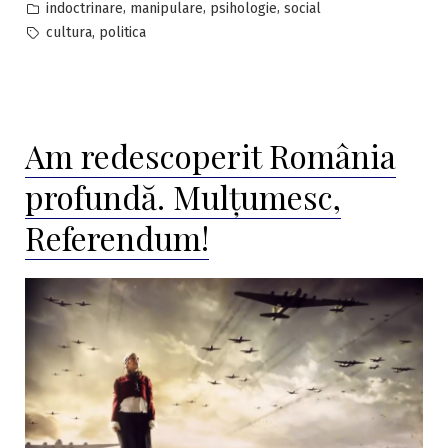
by
Posted
,
,
,
indoctrinare
manipulare
psihologie
social
in
Tags:
,
cultura
politica
Am redescoperit România
profundă. Mulțumesc,
Referendum!