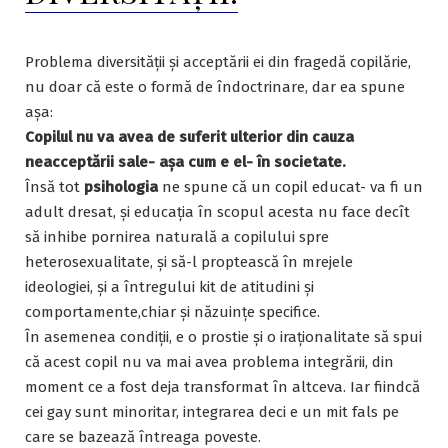
Problema diversității și acceptării ei din fragedă copilărie,
nu doar că este o formă de îndoctrinare, dar ea spune
așa:
Copilul nu va avea de suferit ulterior din cauza
neacceptării sale- așa cum e el- în societate.
Însă tot
psihologia
ne spune că un copil educat- va fi un
adult dresat, și educația în scopul acesta nu face decît
să inhibe pornirea naturală a copilului spre
heterosexualitate, și să-l proptească în mrejele
ideologiei, și a întregului kit de atitudini și
comportamente,chiar și năzuințe specifice.
În asemenea condiții, e o prostie și o iraționalitate să spui
că acest copil nu va mai avea problema integrării, din
moment ce a fost deja transformat în altceva. Iar fiindcă
cei gay sunt minoritar, integrarea deci e un mit fals pe
care se bazează întreaga poveste.