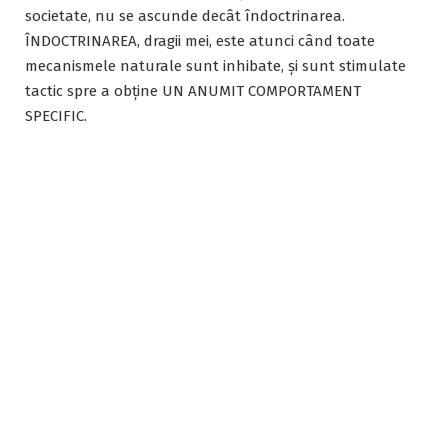
societate, nu se ascunde decât îndoctrinarea.
ÎNDOCTRINAREA, dragii mei, este atunci când toate
mecanismele naturale sunt inhibate, și sunt stimulate
tactic spre a obține UN ANUMIT COMPORTAMENT
SPECIFIC.
băiat de 8 ani la GayPride, 2015, NewYork.
Din tacticile de îndoctrinare fac parte în cazul copiilor:
jocuri de rol, cerințe de a desena diversitatea, învățarea
dansurilor specifice, participarea la parade, lăsând în
urmă tema familiei normale. Da, familia normală nu are
ce să caute în lumea asta, în peisajul diversității. Așadar,
rezultatul e cel pe care l-au studiat și analizat experți , a
căror voce continuă să fie înăbușită și tăiată de pe firul
recepției, înainte să ajungă în spațiul public.
Calea distrugerii familiei este tocmai asta. NU diversitate ,