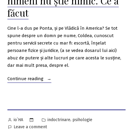
nimeni nu știe nimic. Ce a
USR!
făcut
Cine l-a dus pe Ponta, și pe Vlădică în America? Se tot
spune despre un domn pe nume, Coldea, cunoscut
pentru servicii secrete cu mar fi: escortă, înșelat
persoane fizice și juridice, (a se vedea dosarul lui aici)
abuz de putere și alte lucruri pe care acesta le susține,
dar mai mult presa, despre el.
“Marian
Continue reading
Cucșa,
persoana
pe
care
o
Posted
Posted
,
indoctrinare
psihologie
io`HA
caută
by
in
on
Leave a comment
toată