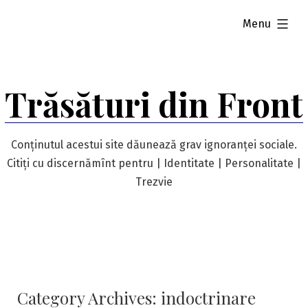
Skip
expanded
Menu
to
content
Trăsături din Front
Conținutul acestui site dăunează grav ignoranței sociale.
Citiți cu discernămînt pentru | Identitate | Personalitate |
Trezvie
Category Archives:
indoctrinare