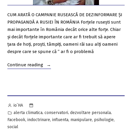
CUM ARATĂ O CAMPANIE RUSEASCĂ DE DEZINFORMARE ȘI
PROPAGANDĂ A RUSIEI ÎN ROMÂNIA Forțele rusești sunt
mai importante în România decât orice alte forțe. Chiar
și decât forțele importante care ar fi trebuit să apere
țara de hoți, proști, tâmpiți, oameni răi sau alți oameni
despre care se spune că ” ar fi o problemă
“Cum
Continue reading
arată
o
campanie
rusească
de
Posted
io`HA
dezinformare
by
Posted
,
,
,
alerta climatica
conservatori
dezvoltare personala
și
in
,
,
,
,
,
Facebook
indoctrinare
influenta
manipulare
psihologie
Propagandă
social
a