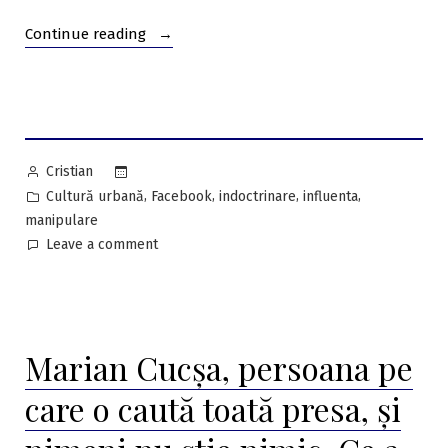
“Dejecții,
Continue reading
defecții,
handicapatețuri
marca
USR.
Despre
Posted
Cristian
o
by
Posted
,
,
,
,
Cultură urbană
Facebook
indoctrinare
influenta
vorbă….
in
manipulare
USR!”
on
Leave a comment
Dejecții,
defecții,
handicapatețuri
marca
Marian Cucșa, persoana pe
USR.
Despre
care o caută toată presa, și
o
vorbă….