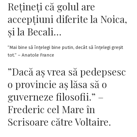
Rețineți că golul are
LA
MAMA
accepțiuni diferite la Noica,
LOR.
(I)
și la Becali…
”Mai bine să înțelegi bine putin, decât să înțelegi greșit
tot.” – Anatole France
”Dacă aş vrea să pedepsesc
o provincie aş lăsa să o
guverneze filosofii.” –
Frederic cel Mare în
Scrisoare către Voltaire.