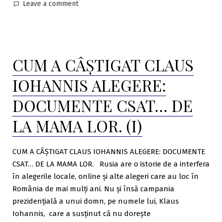
on
Leave a comment
Rusiei
Cum
în
arată
România.
o
Imagini
campanie
CUM A CÂȘTIGAT CLAUS
pentru
rusească
de
cei
IOHANNIS ALEGERE:
dezinformare
tari.”
și
DOCUMENTE CSAT… DE
Propagandă
a
LA MAMA LOR. (I)
Rusiei
în
CUM A CÂȘTIGAT CLAUS IOHANNIS ALEGERE: DOCUMENTE
România.
Imagini
CSAT… DE LA MAMA LOR. Rusia are o istorie de a interfera
pentru
în alegerile locale, online și alte alegeri care au loc în
cei
România de mai mulți ani. Nu și însă campania
tari.
prezidențială a unui domn, pe numele lui, Klaus
Iohannis, care a susținut că nu dorește