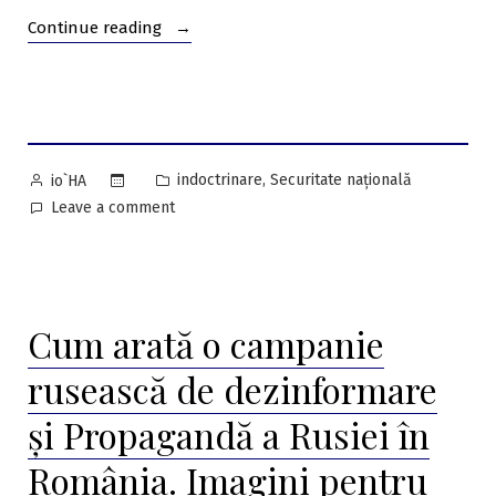
“RĂSPUNSUL
Continue reading
SECRETARULUI
DE
STAT
PE
PROBLEME
Posted
Posted
,
indoctrinare
Securitate națională
io`HA
DE
by
in
on
Leave a comment
SOCIALIZARE
RĂSPUNSUL
A
SECRETARULUI
ROMÂNIEI”
DE
STAT
Cum arată o campanie
PE
PROBLEME
rusească de dezinformare
DE
SOCIALIZARE
și Propagandă a Rusiei în
A
ROMÂNIEI
România. Imagini pentru