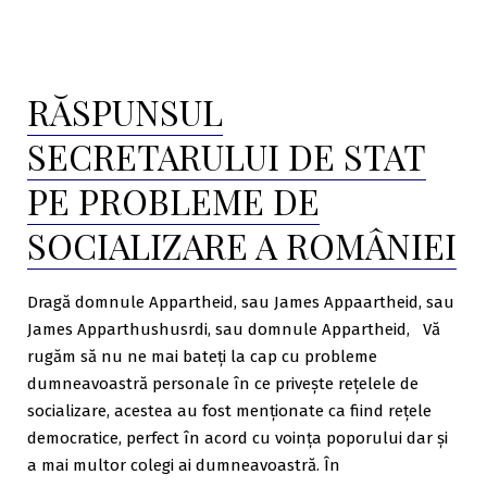
Marian
presa,
Cucșa,
și
persoana
nimeni
pe
RĂSPUNSUL
nu
care
știe
o
SECRETARULUI DE STAT
caută
nimic.
toată
Ce
PE PROBLEME DE
presa,
a
și
SOCIALIZARE A ROMÂNIEI
făcut”
nimeni
nu
Dragă domnule Appartheid, sau James Appaartheid, sau
știe
nimic.
James Apparthushusrdi, sau domnule Appartheid, Vă
Ce
rugăm să nu ne mai bateți la cap cu probleme
a
dumneavoastră personale în ce privește rețelele de
făcut
socializare, acestea au fost menționate ca fiind rețele
democratice, perfect în acord cu voința poporului dar și
a mai multor colegi ai dumneavoastră. În