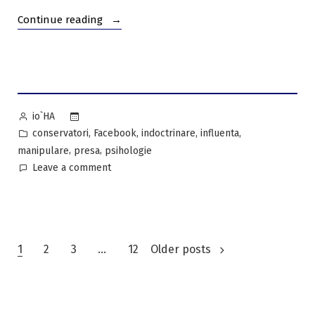
“CUM
Continue reading
A
CÂȘTIGAT
CLAUS
IOHANNIS
ALEGERE:
Posted
io`HA
DOCUMENTE
by
Posted
,
,
,
,
conservatori
Facebook
indoctrinare
influenta
CSAT…
in
,
,
manipulare
presa
psihologie
DE
on
Leave a comment
LA
CUM
MAMA
A
LOR.
CÂȘTIGAT
(I)”
CLAUS
Navigare
IOHANNIS
1
2
3
…
12
Older posts
ALEGERE:
în
DOCUMENTE
CSAT…
articole
DE