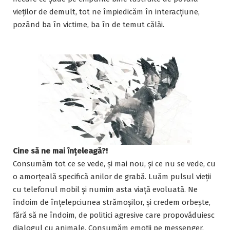
vieților de demult, tot ne împiedicăm în interacțiune,
pozând ba în victime, ba în de temut călăi.
Cine să ne mai înțeleagă?!
Consumăm tot ce se vede, și mai nou, și ce nu se vede, cu
o amorțeală specifică anilor de grabă. Luăm pulsul vieții
cu telefonul mobil și numim asta viață evoluată. Ne
îndoim de înțelepciunea strămoșilor, și credem orbește,
fără să ne îndoim, de politici agresive care propovăduiesc
dialogul cu animale. Consumăm emoții pe messenger,