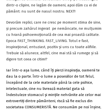
dintr-o clipire, ne legăm de oameni, apoi dăm cu ei de
pământ: nu sunt de nasul nostru. NEXT!
Devorăm replici, care ne cresc pe moment stima de sine,
și precum zahărul ingerat pe nemâncate, ne mulțumim
cu hrană psihoemoțională de cea mai proastă calitate.
Epoca FAST_THINKING. FAST_LIVING. Totul e fast,
inspirațional, entuziast, pozitiv și uns cu toate alifiile.
Trebuie să alunece, altfel, cine mai stă să rumege și să
digere tot ceea ce citim!?
Iar într-o așa lume, când îți pierzi inspirația, oamenii te
dau la o parte. Într-o lume a posesiilor de tot felul,
începând de la cele materiale până la cele psihice,
intelectuale, cine nu livrează material gata să
îndestuleze stomacul și mințile nehrănite ale celor mai
extrovertiți dintre pământeni, riscă să fie exclus din
societatea CONSUMERISTĂ. Ne consumăm pe noi înșine,