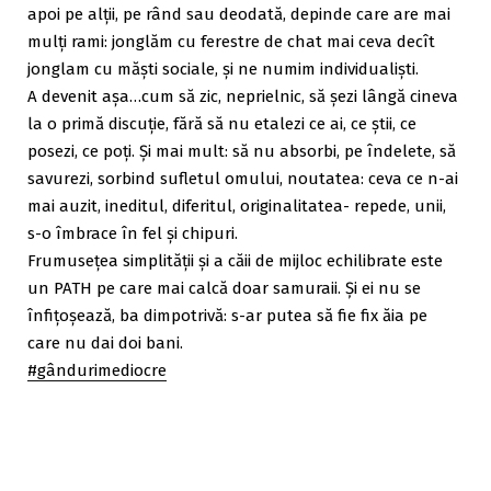
apoi pe alții, pe rând sau deodată, depinde care are mai
mulți rami: jonglăm cu ferestre de chat mai ceva decît
jonglam cu măști sociale, și ne numim individualiști.
A devenit așa…cum să zic, neprielnic, să șezi lângă cineva
la o primă discuție, fără să nu etalezi ce ai, ce știi, ce
posezi, ce poți. Și mai mult: să nu absorbi, pe îndelete, să
savurezi, sorbind sufletul omului, noutatea: ceva ce n-ai
mai auzit, ineditul, diferitul, originalitatea- repede, unii,
s-o îmbrace în fel și chipuri.
Frumusețe
a simplității și a căii de mijloc echilibrate este
un PATH pe care mai calcă doar samuraii. Și ei nu se
înfițoșează, ba dimpotrivă: s-ar putea să fie fix ăia pe
care nu dai doi bani.
#
gândurimediocre