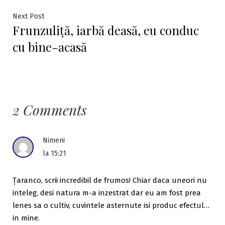
articole
Next
Next Post
Frunzuliță, iarbă deasă, eu conduc
post:
cu bine-acasă
2 Comments
Nimeni
la 15:21
Ţaranco, scrii incredibil de frumos! Chiar daca uneori nu
inteleg, desi natura m-a inzestrat dar eu am fost prea
lenes sa o cultiv, cuvintele asternute isi produc efectul…
in mine.