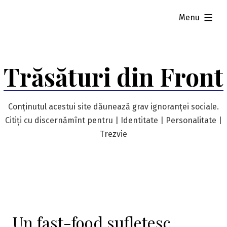
Skip
expanded
Menu
to
content
Trăsături din Front
Conținutul acestui site dăunează grav ignoranței sociale.
Citiți cu discernămînt pentru | Identitate | Personalitate |
Trezvie
Un fast-food sufletesc