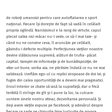
de roboți umanoizi pentru care autoflatarea e sport
național. Fiecare își dorește de fapt să vadă în celălalt
propria oglindă. Narcisismul e la rang de virtute, capul
plecat sabia nici măcar nu-l vede, ce să-l mai taie- și
când nu ne convine ceva, îl aruncăm pe celălalt,
găsindu-i defecte multiple. Perfecțiunea vieților noastre
devine slăbiciunea supremă, alături de trufia- păcat
capital. Vampiri de informație și de bunădispoziție, de
vibe-uri bune, vorba aia, ne plictisim îndată ce nu ne mai
validează. Umflăm ego-ul cu replici siropoase de doi lei, și
fugim din calea oportunității de a deveni mai pragmatici.
Eroul interior se zbate să iasă la suprafață, dar o frică
teribilă îl strînge de gît și-l pune la loc, la culcare:
suntem sinele nostru viteaz, dezvoltarea personală. Și
deși avem viețile expuse pe facebook, și adevărul despre
fiecare ce șade pe chipurile bine lustruite de povara