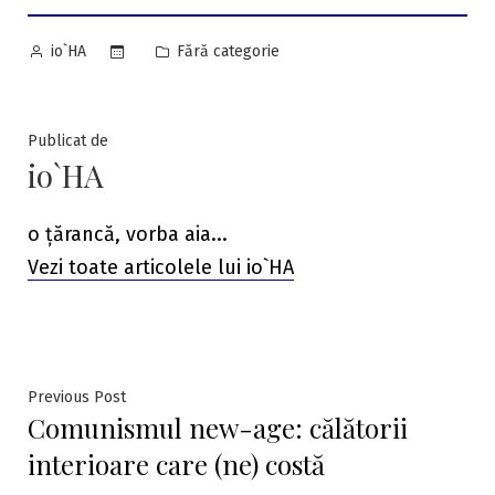
Posted
Posted
Fără categorie
io`HA
by
in
Publicat de
io`HA
o țărancă, vorba aia...
Vezi toate articolele lui io`HA
Navigare
Previous
Previous Post
Comunismul new-age: călătorii
post:
în
interioare care (ne) costă