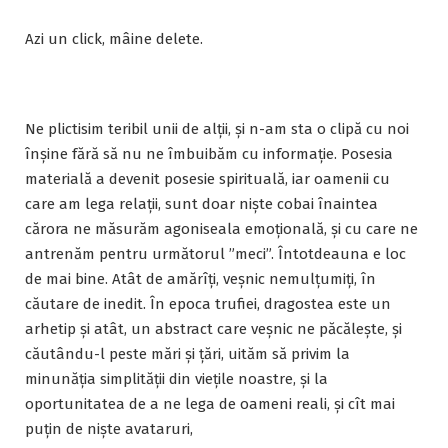
Azi un click, mâine delete.
Ne plictisim teribil unii de alții, și n-am sta o clipă cu noi
înșine fără să nu ne îmbuibăm cu informație. Posesia
materială a devenit posesie spirituală, iar oamenii cu
care am lega relații, sunt doar niște cobai înaintea
cărora ne măsurăm agoniseala emoțională, și cu care ne
antrenăm pentru următorul ”meci”. Întotdeauna e loc
de mai bine. Atât de amărîți, veșnic nemulțumiți, în
căutare de inedit. În epoca trufiei, dragostea este un
arhetip și atât, un abstract care veșnic ne păcălește, și
căutându-l peste mări și țări, uităm să privim la
minunăția simplității din viețile noastre, și la
oportunitatea de a ne lega de oameni reali, și cît mai
puțin de niște avataruri,