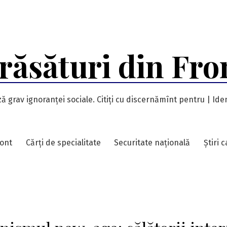
răsături din Fro
ă grav ignoranței sociale. Citiți cu discernămînt pentru | Iden
ront
Cărți de specialitate
Securitate națională
Știri 