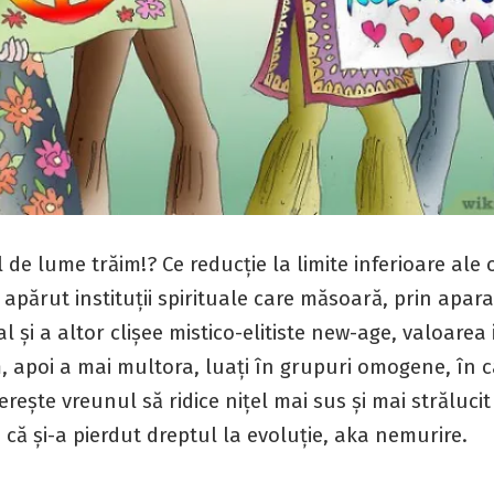
de lume trăim!? Ce reducție la limite inferioare ale 
 apărut instituții spirituale care măsoară, prin apa
al și a altor clișee mistico-elitiste new-age, valoarea
, apoi a mai multora, luați în grupuri omogene, în c
ește vreunul să ridice nițel mai sus și mai strălucit
 că și-a pierdut dreptul la evoluție, aka nemurire.