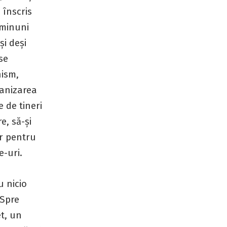
 înscris
 minuni
și deși
se
nism,
manizarea
 de tineri
e, să-și
ar pentru
e-uri.
u nicio
 Spre
et, un