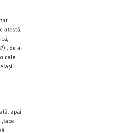
ntat
re atestă,
ică,
?) , de a-
 o cale
elași
ală, apăi
 ,face
să