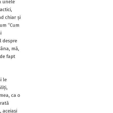
în unele
ctici,
d chiar și
ecum ”Cum
i
l despre
ărâna, mă,
de fapt
i le
iți,
lmea, ca o
arată
 aceiași