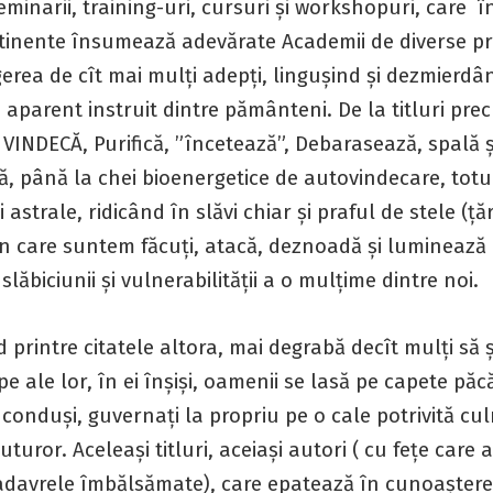
seminarii, training-uri, cursuri și workshopuri, care 
ntinente însumează adevărate Academii de diverse pra
erea de cît mai mulți adepți, lingușind și dezmierdân
i aparent instruit dintre pământeni. De la titluri pr
, VINDECĂ, Purifică, ”încetează”, Debarasează, spală ș
ă, până la chei bioenergetice de autovindecare, totu
i astrale, ridicând în slăvi chiar și praful de stele (ț
in care suntem făcuți, atacă, deznoadă și luminează 
lăbiciunii și vulnerabilității a o mulțime dintre noi.
rintre citatele altora, mai degrabă decît mulți să ș
e ale lor, în ei înșiși, oamenii se lasă pe capete păcăl
i conduși, guvernați la propriu pe o cale potrivită cu
turor. Aceleași titluri, aceiași autori ( cu fețe care 
davrele îmbălsămate), care epatează în cunoaștere,