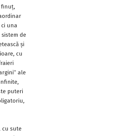
finuț,
raordinar
 ci una
n sistem de
etească și
ioare, cu
raieri
rgini” ale
nfinite,
ste puteri
ligatoriu,
, cu sute