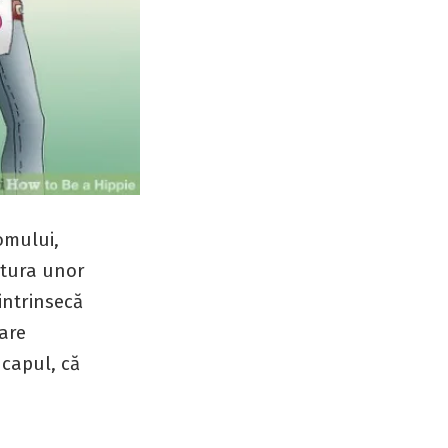
omului,
ratura unor
 intrinsecă
are
 capul, că