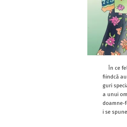
În ce fel 
fiindcă au
guri speci
a unui om
doamne-fer
i se spune