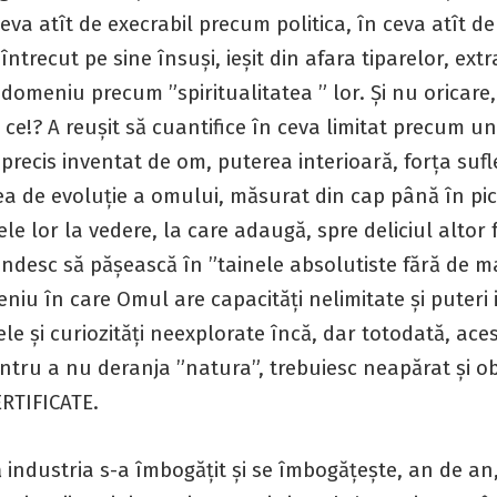
va atît de execrabil precum politica, în ceva atît de 
 întrecut pe sine însuși, ieșit din afara tiparelor, ext
l domeniu precum ”spiritualitatea ” lor. Și nu oricare,
i ce!? A reușit să cuantifice în ceva limitat precum u
recis inventat de om, puterea interioară, forța sufl
ea de evoluție a omului, măsurat din cap până în pic
ele lor la vedere, la care adaugă, spre deliciul altor f
ndesc să pășească în ”tainele absolutiste fără de ma
iu în care Omul are capacități nelimitate și puteri i
ele și curiozități neexplorate încă, dar totodată, ace
entru a nu deranja ”natura”, trebuiesc neapărat și ob
ERTIFICATE.
 industria s-a îmbogățit și se îmbogățește, an de an