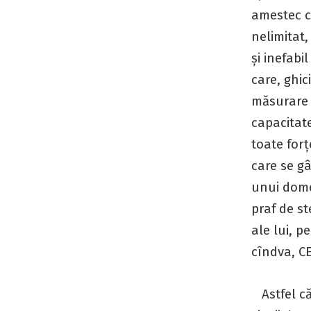
amestec ce
nelimitat,
și inefabi
care, ghic
măsurare p
capacitat
toate forț
care se gâ
unui domen
praf de st
ale lui, p
cîndva, C
Astfel că