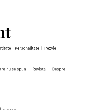
nt
titate | Personalitate | Trezvie
care nu se spun
Revista
Despre