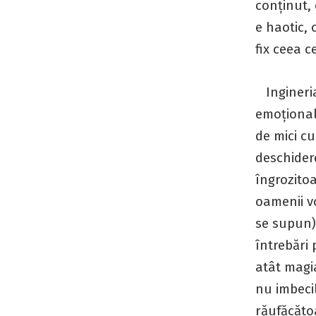
conținut, 
e haotic, 
fix ceea ce
Ingineria
emoțională
de mici cu
deschidere
îngrozito
oamenii vo
se supun),
întrebări 
atât magia
nu imbecil
răufăcătoa