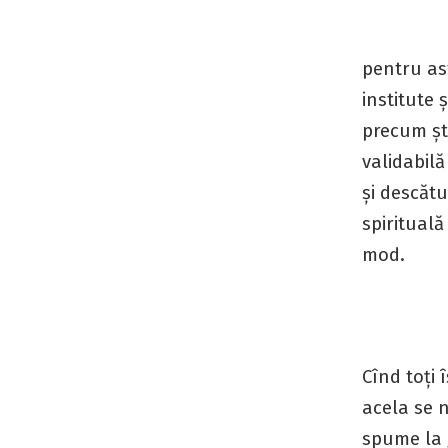
pentru ast
institute 
precum ști
validabilă
și descătu
spirituală
mod.
Cînd toți 
acela se 
spume la 