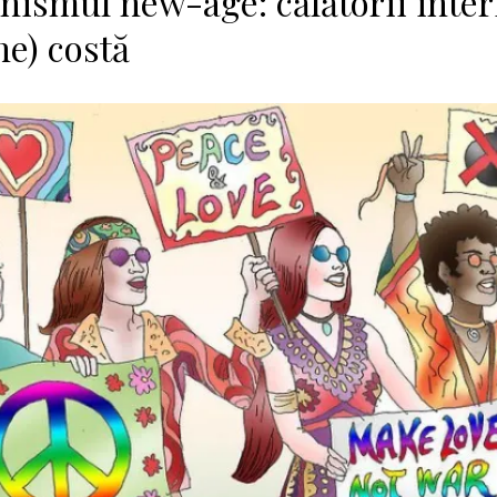
ismul new-age: călătorii inter
ne) costă