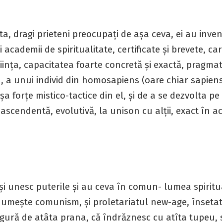
a, dragi prieteni preocupați de așa ceva, ei au inve
și academii de spiritualitate, certificate și brevete, ca
ința, capacitatea foarte concretă și exactă, pragmat
 , a unui individ din homosapiens (oare chiar sapiens
șa forțe mistico-tactice din el, și de a se dezvolta pe
 ascendentă, evolutivă, la unison cu alții, exact în ac
își unesc puterile și au ceva în comun- lumea spiritu
numește comunism, și proletariatul new-age, însetat
gură de atâta prana, că îndrăznesc cu atîta tupeu, 