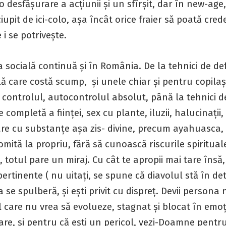
o desfășurare a acțiunii și un sfîrșit, dar în new-age
ciupit de ici-colo, așa încât orice fraier să poată cred
 i se potrivește.
 socială continuă și în România. De la tehnici de de
 care costă scump, și unele chiar și pentru copilași
 controlul, autocontrolul absolut, până la tehnici d
 completă a ființei, sex cu plante, iluzii, halucinații,
are cu substanțe așa zis- divine, precum ayahuasca, 
mită la propriu, fără să cunoască riscurile spiritual
 totul pare un miraj. Cu cât te apropii mai tare însă, 
pertinente ( nu uitați, se spune că diavolul stă în deta
 se spulberă, și ești privit cu dispreț. Devii persona
 care nu vrea să evolueze, stagnat și blocat în emoț
re, și pentru că ești un pericol, vezi-Doamne pentru 