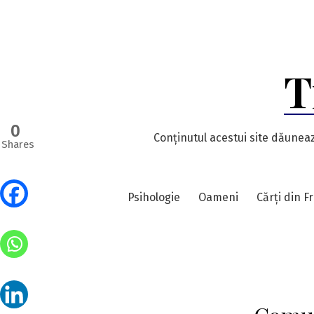
Skip
to
content
T
0
Conținutul acestui site dăuneaz
Shares
Psihologie
Oameni
Cărți din F