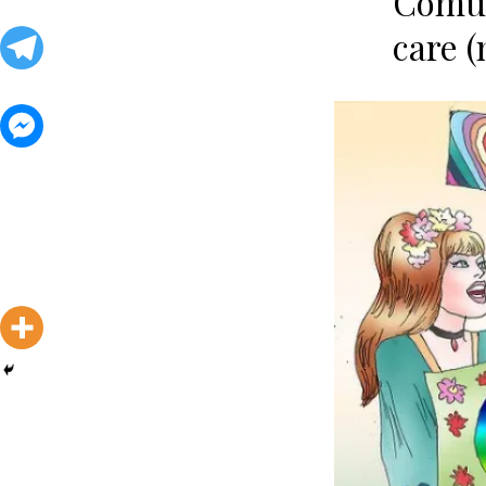
Comun
care (