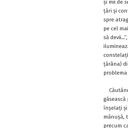
și mii de 
țări și co
spre atrag
pe cel ma
să devii…”
ilumineaz
constelați
țărâna) d
problema s
Căutând p
găsească p
înșelați ș
mănușă, tu
precum ca