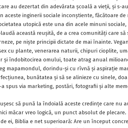
care au dezertat din adevărata școală a vieții, și s-au
n aceste inginerii sociale inconștiente, făcătoare de
ocietatea utopică este una din acele minuni sociale, 
laudă această reușită, de a crea comunități care să 
eze, pe niște principii dictate de mai înainte. Vega
sex cu plante, venerarea naturii, chipuri cioplite, u
 și îndobitocirea omului, toate atrag anual milioane
reg mapamondul, dorindu-și cu rîvnă și aspirație mar
fecțiunea, bunătatea și să se alinieze cu sinele, do
s-a spus via marketing, postări, fotografii și alte mem
ușesc să pună la îndoială aceste credințe care nu a
nici măcar vreo logică, un punct absolut de plecare.
de ei, Biblia e net superioară: Are un început concr