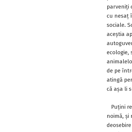
parveniți 
cu nesaț î
sociale. S
aceștia ap
autoguvern
ecologie, 
animalelor
de pe înt
atingă per
că așa li 
Puțini re
noimă, și 
deosebire 