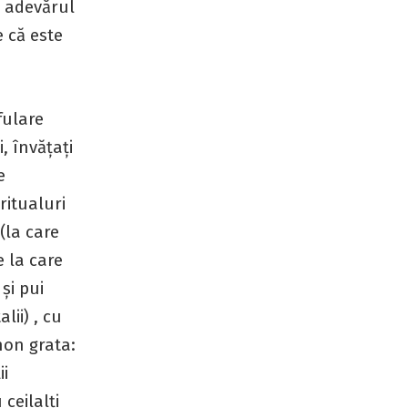
, adevărul
e că este
fulare
, învățați
e
 ritualuri
(la care
e la care
și pui
lii) , cu
 non grata:
ii
ceilalți