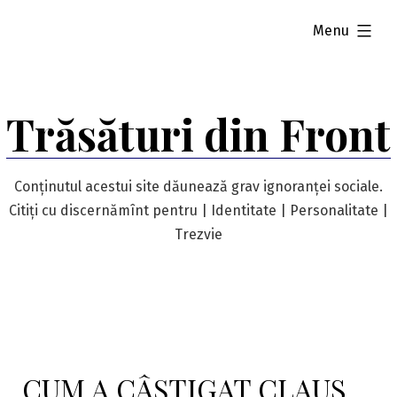
Skip
expanded
Menu
to
content
Trăsături din Front
Conținutul acestui site dăunează grav ignoranței sociale.
Citiți cu discernămînt pentru | Identitate | Personalitate |
Trezvie
CUM A CÂȘTIGAT CLAUS