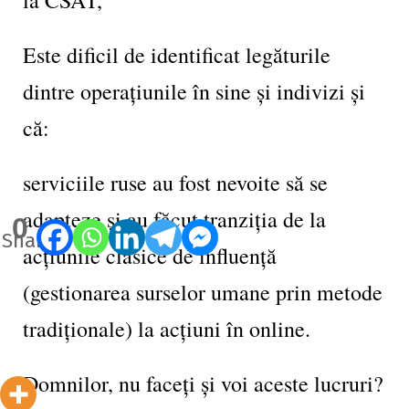
la CSAT,
Este dificil de identificat legăturile
dintre operațiunile în sine și indivizi și
că:
serviciile ruse au fost nevoite să se
adapteze și au făcut tranziția de la
0
Shares
acțiunile clasice de influență
(gestionarea surselor umane prin metode
tradiționale) la acțiuni în online.
Domnilor, nu faceți și voi aceste lucruri?