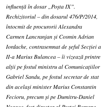
influență în dosar „Poșta IX”.
Rechizitoriul – din dosarul 476/P/2014,
întocmit de procurorii Alexandra
Carmen Lancranjan și Cosmin Adrian
Iordache, contrasemnat de șeful Secției a
II-a Marius Bulancea – îi vizează printre
alții pe fostul ministru al Comunicațiilor
Gabriel Sandu, pe fostul secretar de stat
din același minister Marius
Constantin
Fecioru, precum și pe Dumitru-Daniel
Neagoe, fost director al Poștei Romane.