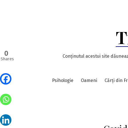
Skip
to
content
T
0
Conținutul acestui site dăuneaz
Shares
Psihologie
Oameni
Cărți din F