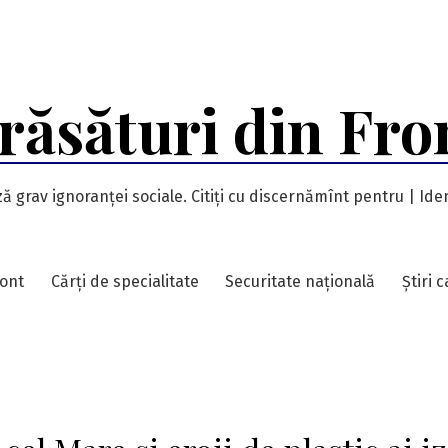
răsături din Fro
ă grav ignoranței sociale. Citiți cu discernămînt pentru | Iden
ront
Cărți de specialitate
Securitate națională
Știri 