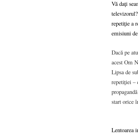
Vă dați seam
televizorul?
repetiție a 
emisiuni de
Dacă pe atu
acest Om No
Lipsa de su
repetiției –
propagandă 
start orice 
Lentoarea in