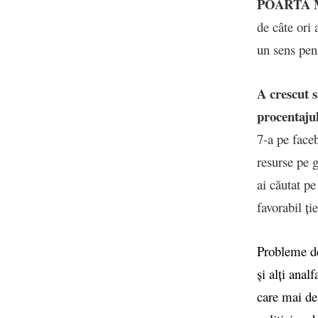
POARTĂ M
de câte ori 
un sens pen
A crescut 
procentajul
7-a pe face
resurse pe 
ai căutat pe
favorabil ț
Probleme de 
și alți anal
care mai de