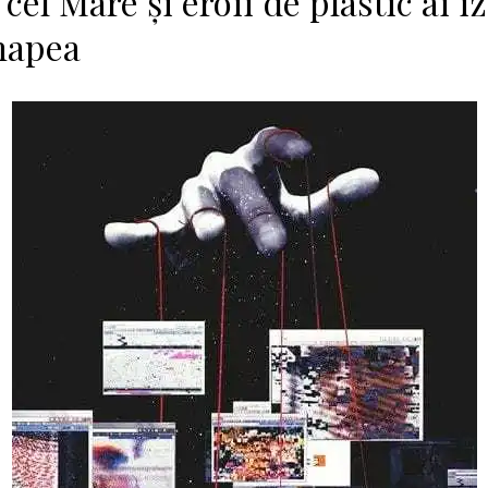
cel Mare și eroii de plastic ai iz
napea