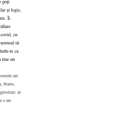
e poți
ar și logic,
te. Îi
pălare
 covid, cu
i normal să
ându-te ca
n tine un
ansmite un
, bravo,
ogresism: ai
nu s-au