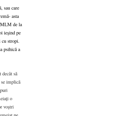
ă, sau care
premă- asta
em MLM de la
oi ieșind pe
 cu stropi.
a psihică a
t decât să
a se implică
opuri
eiați o
r voștri
temeiat pe