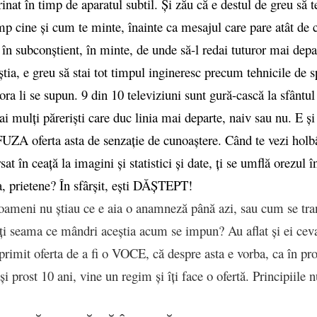
inat în timp de aparatul subtil. Și zău că e destul de greu să t
mp cine și cum te minte, înainte ca mesajul care pare atât de cl
 în subconștient, în minte, de unde să-l redai tuturor mai depar
știa, e greu să stai tot timpul ingineresc precum tehnicile de s
ra li se supun. 9 din 10 televiziuni sunt gură-cască la sfântul
i mulți păreriști care duc linia mai departe, naiv sau nu. E ș
UZA oferta asta de senzație de cunoaștere. Când te vezi holb
at în ceață la imagini și statistici și date, ți se umflă orezul î
a, prietene? În sfârșit, ești DĂȘTEPT!
 oameni nu știau ce e aia o anamneză până azi, sau cum se tr
ați seama ce mândri aceștia acum se impun? Au aflat și ei ceva
primit oferta de a fi o VOCE, că despre asta e vorba, ca în pr
 și prost 10 ani, vine un regim și îți face o ofertă. Principiile 