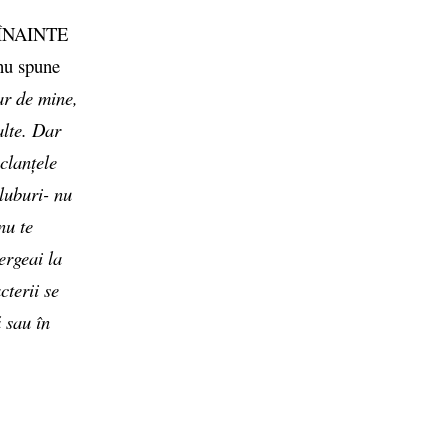
I ÎNAINTE
 nu spune
ar de mine,
alte. Dar
clanțele
luburi- nu
nu te
ergeai la
cterii se
ă sau în