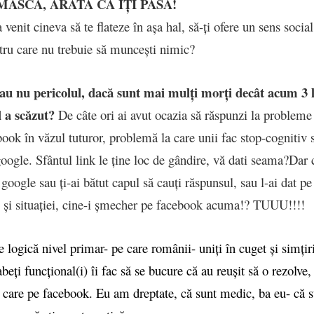
ASCĂ, ARATĂ CĂ ÎȚI PASĂ!
a venit cineva să te flateze în așa hal, să-ți ofere un sens social
tru care nu trebuie să muncești nimic?
sau nu pericolul, dacă sunt mai mulți morți decât acum 3 l
 a scăzut?
De câte ori ai avut ocazia să răspunzi la probleme
book în văzul tuturor, problemă la care unii fac stop-cognitiv 
google. Sfântul link le ține loc de gândire, vă dati seama?Dar 
 google sau ți-ai bătut capul să cauți răspunsul, sau l-ai dat pe
ie și situației, cine-i șmecher pe facebook acuma!? TUUU!!!!
logică nivel primar- pe care românii- uniți în cuget și simțir
fabeți funcțional(i) îi fac să se bucure că au reușit să o rezolve
 care pe facebook. Eu am dreptate, că sunt medic, ba eu- că s