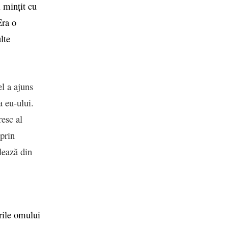
i mințit cu
Era o
lte
el a ajuns
 eu-ului.
resc al
 prin
lează din
urile omului