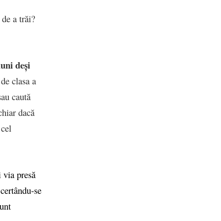
 de a trăi?
uni deși
 de clasa a
sau caută
chiar dacă
 cel
i via presă
, certându-se
unt