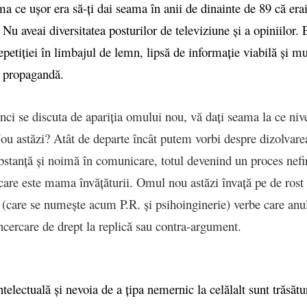
a ce ușor era să-ți dai seama în anii de dinainte de 89 că era
 Nu aveai diversitatea posturilor de televiziune și a opiniilor. 
repetiției în limbajul de lemn, lipsă de informație viabilă și mu
 propagandă.
nci se discuta de apariția omului nou, vă dați seama la ce niv
u astăzi? Atât de departe încât putem vorbi despre dizolvarea
bstanță și noimă în comunicare, totul devenind un proces nefi
 care este mama învățăturii. Omul nou astăzi învață pe de rost
(care se numește acum P.R. și psihoinginerie) verbe care anu
încercare de drept la replică sau contra-argument.
telectuală și nevoia de a țipa nemernic la celălalt sunt trăsăt