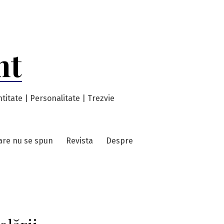
nt
titate | Personalitate | Trezvie
care nu se spun
Revista
Despre