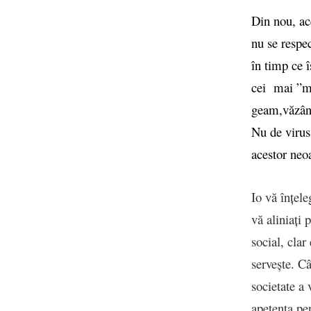
Din nou, ac
nu se respec
în timp ce 
cei mai ”ma
geam,văzând
Nu de virus
acestor neo
Io vă înțele
vă aliniați 
social, clar
servește. C
societate a 
apetența pen