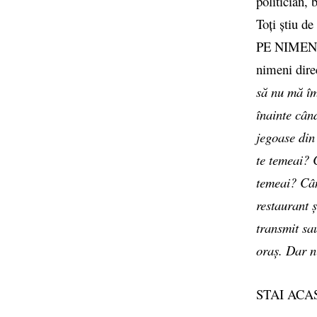
politician, 
Toți știu 
PE NIMENI. 
nimeni dire
să nu mă îm
înainte cân
jegoase din
te temeai? C
temeai? Cân
restaurant ș
transmit sau
oraș. Dar n
STAI ACA