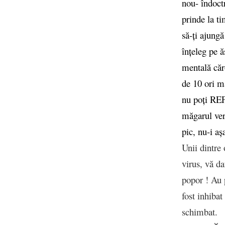
nou- îndoctr
prinde la ti
să-ți ajungă
înțeleg pe ă
mentală căro
de 10 ori ma
nu poți REF
măgarul vers
pic, nu-i aș
Unii dintre
virus, vă d
popor ! Au 
fost inhibat
schimbat.