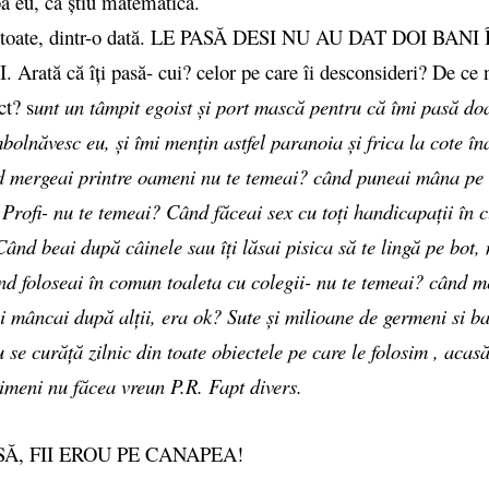
ba eu, că știu matematică.
de toate, dintr-o dată. LE PASĂ DESI NU AU DAT DOI BAN
Arată că îți pasă- cui? celor pe care îi desconsideri? De ce
ct? s
unt un tâmpit egoist și port mască pentru că îmi pasă do
bolnăvesc eu, și îmi mențin astfel paranoia și frica la cote în
d mergeai printre oameni nu te temeai? când puneai mâna pe 
 Profi- nu te temeai? Când făceai sex cu toți handicapații în c
ând beai după câinele sau îți lăsai pisica să te lingă pe bot, 
d foloseai în comun toaleta cu colegii- nu te temeai? când m
i mâncai după alții, era ok? Sute și milioane de germeni si ba
 se curăță zilnic din toate obiectele pe care le folosim , acas
imeni nu făcea vreun P.R. Fapt divers.
SĂ, FII EROU PE CANAPEA!