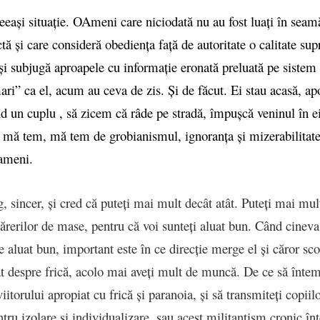
eeași situație. OAmeni care niciodată nu au fost luați în seam
tă și care consideră obediența față de autoritate o calitate su
își subjugă aproapele cu informație eronată preluată pe sist
ri” ca el, acum au ceva de zis. Și de făcut. Ei stau acasă, ap
 un cuplu , să zicem că râde pe stradă, împușcă veninul în ei
 mă tem, mă tem de grobianismul, ignoranța și mizerabilitate
ameni.
g, sincer, și cred că puteți mai mult decât atât. Puteți mai mul
părerilor de mase, pentru că voi sunteți aluat bun. Când cinev
 e aluat bun, important este în ce direcție merge el și căror sc
ât despre frică, acolo mai aveți mult de muncă. De ce să întem
viitorului apropiat cu frică și paranoia, și să transmiteți copiilo
tru izolare și individualizare, sau acest militantism cronic în