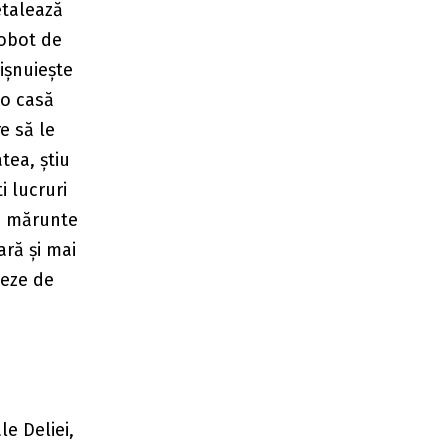
 etalează
robot de
ișnuiește
 o casă
e să le
atea, știu
i lucruri
ri mărunte
ară și mai
veze de
le Deliei,