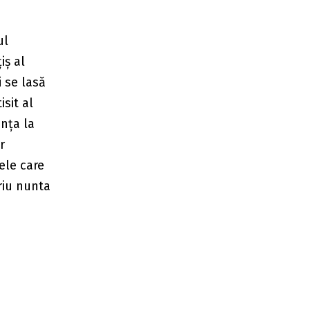
ul
iș al
 se lasă
isit al
nța la
r
ele care
oriu nunta