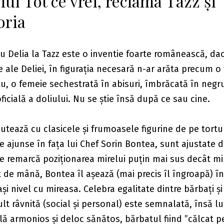
 lui Tot ce vrei, reclama Tazz și
oria
 Delia la Tazz este o inventie foarte românească, dacă
e ale Deliei, în figurația necesară n-ar arăta precum 
u, o femeie sechestrată în abisuri, îmbrăcată în negr
ficială a doliului. Nu se știe însă după ce sau cine.
tează cu clasicele și frumoasele figurine de pe tortu
e ajunse în fața lui Chef Sorin Bontea, sunt ajustate d
e remarcă poziționarea mirelui puțin mai sus decât mir
 de mână, Bontea îl așează (mai precis îl îngroapă) în 
lași nivel cu mireasa. Celebra egalitate dintre bărbați și
lt râvnită (social și personal) este semnalată, însă lu
ă armonios și deloc sănătos, bărbatul fiind ”călcat pe