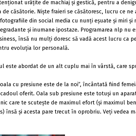
tenționat urâțite de machiaj și gestică, pentru a denigr
 de căsătorie. Niște fraieri se căsătoresc, lucru ce ne
fotografiile din social media cu nunți eșuate și miri și 
degradante și inumane ipostaze. Programarea nlp nu e
iness, însă nu mulți doresc să vadă acest lucru ca p
entru evoluția lor personală.
ul este abordat de un alt cuplu mai în vârstă, care s
i, oala cu presiune este de la noi”, încântată fiind feme
 cadoul oferit. Oala sub presiune este totuși un apara
nic care te scutește de maximul efort (și maximul bene
s) însă și acesta pare trecut în oprobriu. Veți vedea 