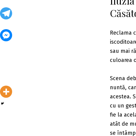
Iluzia
Căsăt
Reclama cu
iscoditoar
sau mai ră
culoarea o
Scena debu
nuntă, car
acestea. S
cu un gest
fie la ace
atât de mu
se întâmpl