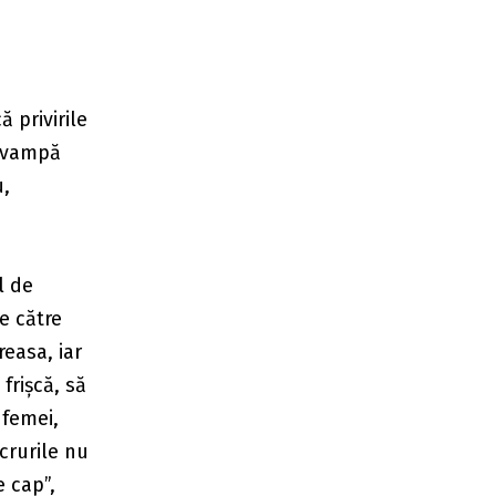
 privirile
o vampă
u,
l de
e către
easa, iar
frișcă, să
 femei,
crurile nu
 cap”,