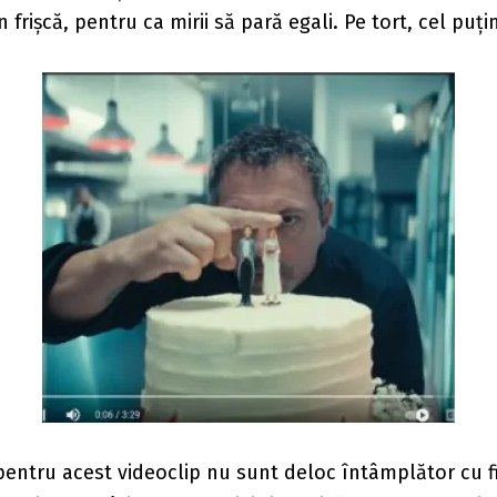
 frișcă, pentru ca mirii să pară egali. Pe tort, cel puți
i pentru acest videoclip nu sunt deloc întâmplător cu f