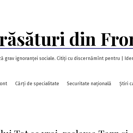
răsături din Fro
ă grav ignoranței sociale. Citiți cu discernămînt pentru | Iden
ront
Cărți de specialitate
Securitate națională
Știri 