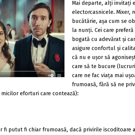
Mai departe, alți invitați
electorcasnicele. Mixer, 
bucătărie, așa cum se ob
la nunți. Cei care preferă
bogată cu adevărat și car
asigure confortul și calit
că nu e ușor să agoniseșt
care să te bucure (lucru
care ne fac viața mai ușo
frumoasă, fără să ne pri
a micilor eforturi care contează):
 fi putut fi chiar frumoasă, dacă privirile iscoditoare a