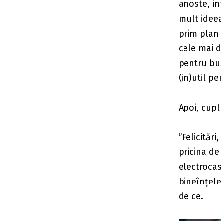
anoste, in
mult ideea
prim plan 
cele mai 
pentru bus
(in)util p
Apoi, cupl
”Felicităr
pricina de
electrocas
bineînțele
de ce.