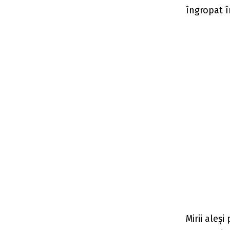
îngropat în
Mirii aleș