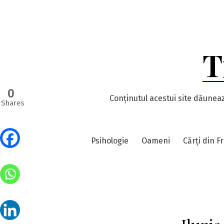
Skip
to
content
T
0
Conținutul acestui site dăuneaz
Shares
Psihologie
Oameni
Cărți din F