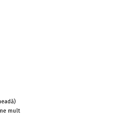
cheadă)
rene mult