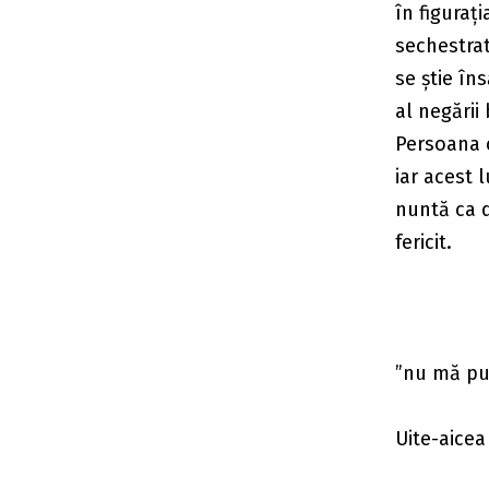
în figuraț
sechestrat
se știe în
al negării 
Persoana c
iar acest 
nuntă ca d
fericit.
”nu mă pun
Uite-aicea