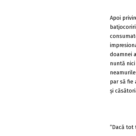
Apoi privi
batjocorir
consumator
impresiona
doamnei ad
nuntă nici
neamurile.
par să fie
și căsători
”Dacă tot 