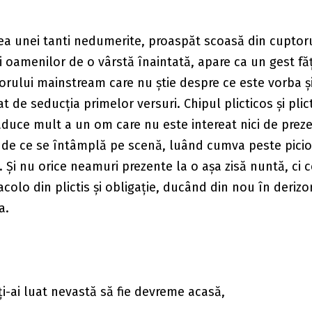
rea unei tanti nedumerite, proaspăt scoasă din cuptor
ii oamenilor de o vârstă înaintată, apare ca un gest făț
ului mainstream care nu știe despre ce este vorba și
t de seducția primelor versuri. Chipul plicticos și plict
uce mult a un om care nu este intereat nici de preze
 de ce se întâmplă pe scenă, luând cumva peste picio
 Și nu orice neamuri prezente la o așa zisă nuntă, ci c
 acolo din plictis și obligație, ducând din nou în deriz
a.
ți-ai luat nevastă să fie devreme acasă,