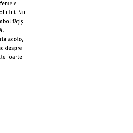
 femeie
oliului. Nu
mbol fățiș
ă.
uta acolo,
esc despre
le foarte