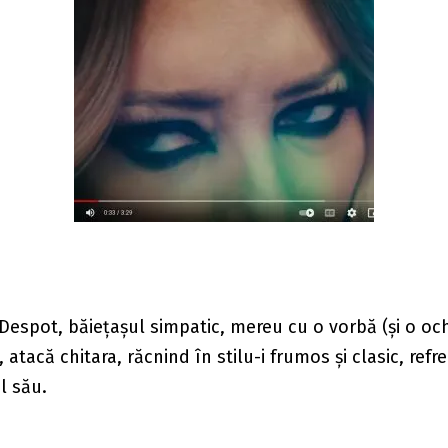
Despot, băiețașul simpatic, mereu cu o vorbă (și o o
, atacă chitara, răcnind în stilu-i frumos și clasic, ref
l său.