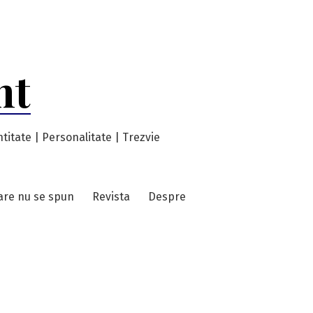
nt
titate | Personalitate | Trezvie
care nu se spun
Revista
Despre