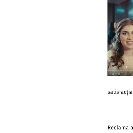
satisfacți
Reclama ar