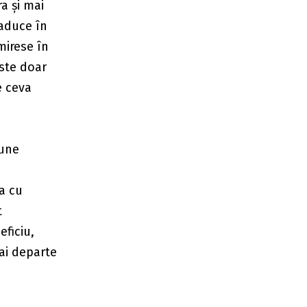
a și mai
 aduce în
mirese în
ste doar
e ceva
pune
ia cu
t
ficiu,
mai departe