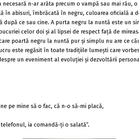
ia necesară n-ar arăta precum o vampă sau mai rău, o
ă în abisuri, îmbrăcată în negru, culoarea oficială a d
să după ce sau cine. A purta negru la nuntă este un si
bucuriei celor doi și al lipsei de respect față de mireas
are poartă negru la nuntă pur și simplu nu are ce că
lucru este regăsit în toate tradițiile lumești care vorb
espre un eveniment al evoluției și dezvoltării persona
e pe mine să o fac, că n-o să-mi placă,
 telefonul, ia comandă-ți o salată”.