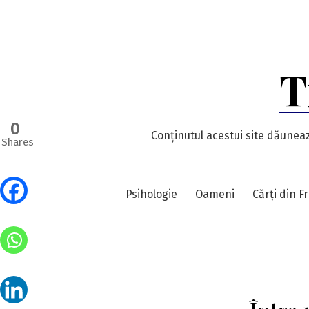
Skip
to
content
T
0
Conținutul acestui site dăuneaz
Shares
Psihologie
Oameni
Cărți din F