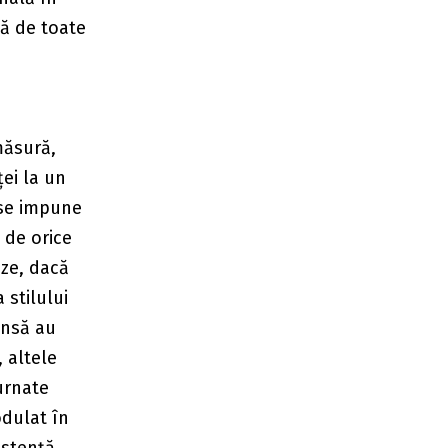
ță de toate
măsură,
ei la un
 se impune
 de orice
eze, dacă
 stilului
însă au
 altele
turnate
odulat în