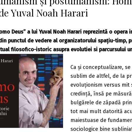
 umanism și postumanism: Ho
de Yuval Noah Harari
o Deus” a lui Yuval Noah Harari reprezintă o opera i
din punctul de vedere al organizatorului spațiu-timp, 
tual filosofico-istoric asupra evolutiei si parcursului u
Ca și conceptualizare, se
sublim de altfel, de la pr
evoluționism versus mit 
credință, însă pe măsură
bulgărele de zăpadă pri
tot mai mult datorită ac
maiestuase de fundame
sociologice bine sublinia