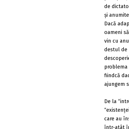
de dictato
și anumite
Dacă adapt
oameni să 
vin cu anu
destul de 
descoperie
problema d
fiindcă da
ajungem s
De la “int
“existențe
care au în
într-atât 