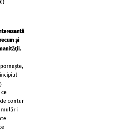
mo
nteresantă
precum și
manității.
 pornește,
incipiul
și
 ce
nde contur
umulării
nte
te