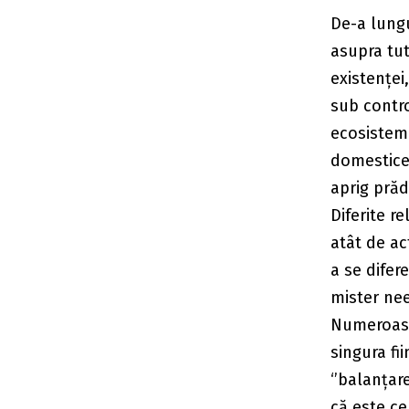
De-a lungu
asupra tut
existenței,
sub contro
ecosistemu
domestice
aprig prăd
Diferite re
atât de ac
a se difer
mister nee
Numeroase
singura fi
‘’balanțar
că este ce