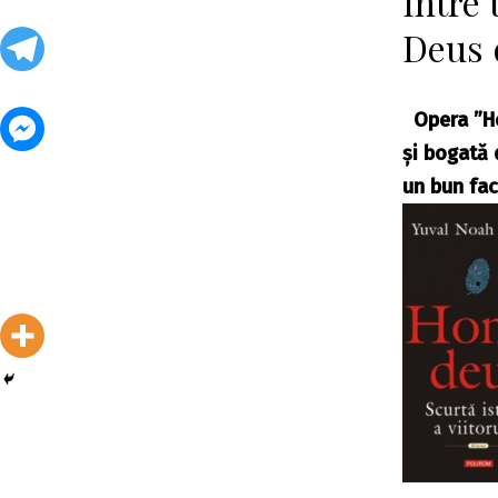
Între
Deus 
Opera ”Hom
și bogată 
un bun fac