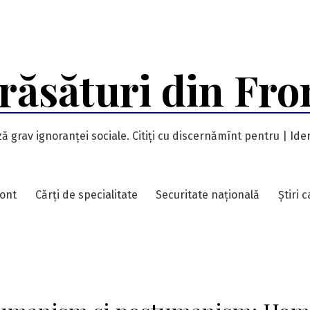
răsături din Fro
ă grav ignoranței sociale. Citiți cu discernămînt pentru | Iden
ront
Cărți de specialitate
Securitate națională
Știri 