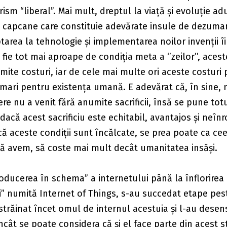
rism “liberal”. Mai mult, dreptul la viață și evoluție ad
 capcane care constituie adevărate insule de dezuman
area la tehnologie și implementarea noilor invenții îi
fie tot mai aproape de condiția meta a ‘’zeilor’’, acest
mite costuri, iar de cele mai multe ori aceste costuri p
mari pentru existența umană. E adevărat că, în sine, n
re nu a venit fără anumite sacrificii, însă se pune totu
acă acest sacrificiu este echitabil, avantajos și neînr
că aceste condiții sunt încălcate, se prea poate ca ce
ă avem, să coste mai mult decât umanitatea insăși.
roducerea în schema” a internetului până la înflorirea
i” numită Internet of Things, s-au succedat etape pes
străinat încet omul de internul acestuia și l-au desens
încât se poate considera că și el face parte din acest 