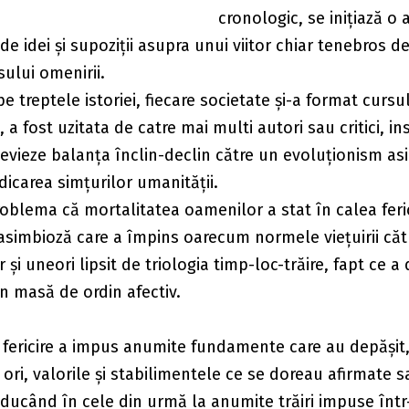
cronologic, se inițiază o
e idei și supoziții asupra unui viitor chiar tenebros 
ului omenirii.
e treptele istoriei, fiecare societate și-a format cursul
, a fost uzitata de catre mai multi autori sau critici, in
devieze balanța înclin-declin către un evoluționism as
dicarea simțurilor umanității.
oblema că mortalitatea oamenilor a stat în calea feric
asimbioză care a împins oarecum normele viețuirii căt
 și uneori lipsit de triologia timp-loc-trăire, fapt ce a 
în masă de ordin afectiv.
 fericire a impus anumite fundamente care au depășit,
ori, valorile și stabilimentele ce se doreau afirmate s
 ducând în cele din urmă la anumite trăiri impuse înt