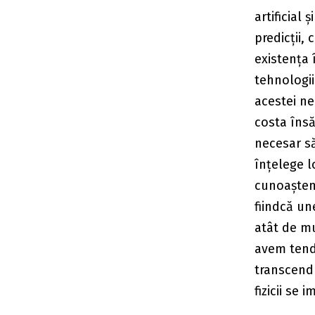
artificial 
predicții,
existența 
tehnologii
acestei ne
costa însă
necesar s
înțelege l
cunoaștem 
fiindcă un
atât de mu
avem tendi
transcend 
fizicii se