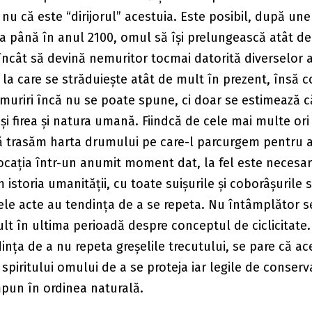
și nu că este “dirijorul” acestuia. Este posibil, după une
 ca până în anul 2100, omul să își prelungească atât d
încât să devină nemuritor tocmai datorită diverselor ap
 la care se străduiește atât de mult în prezent, însă c
muriri încă nu se poate spune, ci doar se estimează c
și firea și natura umană. Fiindcă de cele mai multe ori
ă trasăm harta drumului pe care-l parcurgem pentru 
ocația într-un anumit moment dat, la fel este necesar
istoria umanității, cu toate suișurile și coborâșurile s
ele acte au tendința de a se repeta. Nu întâmplător s
lt în ultima perioadă despre conceptul de ciclicitate.
nța de a nu repeta greșelile trecutului, se pare că ac
spiritului omului de a se proteja iar legile de conserv
 impun în ordinea naturală.