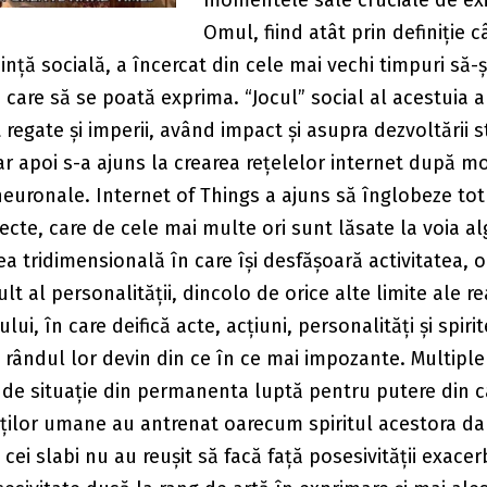
momentele sale cruciale de exi
Omul, fiind atât prin definiție câ
iință socială, a încercat din cele mai vechi timpuri să-ș
n care să se poată exprima. “Jocul” social al acestuia 
t regate și imperii, având impact și asupra dezvoltării s
iar apoi s-a ajuns la crearea rețelelor internet după m
neuronale. Internet of Things a ajuns să înglobeze tot
cte, care de cele mai multe ori sunt lăsate la voia al
tea tridimensională în care își desfășoară activitatea, 
lt al personalității, dincolo de orice alte limite ale re
lui, în care deifică acte, acțiuni, personalități și spirit
 rândul lor devin din ce în ce mai impozante. Multiple
 de situație din permanenta luptă pentru putere din 
ăților umane au antrenat oarecum spiritul acestora da
ei slabi nu au reușit să facă față posesivității exacer