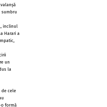
 avalanșă
de sumbru
, inclinul
sa Harari a
impatic,
irii
re un
dus la
 de cele
au
r-o formă