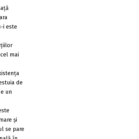
iață
ara
u-i este
țiilor
 cel mai
existența
estuia de
ne un
este
mare și
ul se pare
nală în