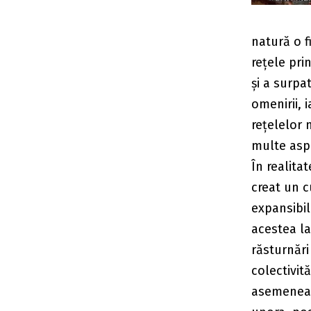
natură o f
rețele pri
și a surpa
omenirii, 
rețelelor 
multe aspe
În realita
creat un cu
expansibilu
acestea la
răsturnări
colectivit
asemenea c