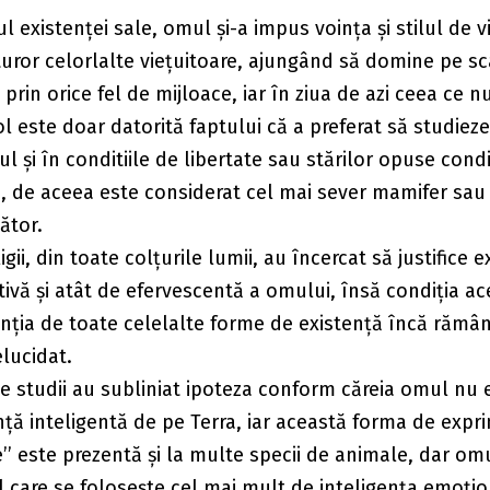
l existenței sale, omul și-a impus voința și stilul de v
uror celorlalte viețuitoare, ajungând să domine pe sc
 prin orice fel de mijloace, iar în ziua de azi ceea ce n
l este doar datorită faptului că a preferat să studieze
l și în conditiile de libertate sau stărilor opuse condi
, de aceea este considerat cel mai sever mamifer sau
ător.
ligii, din toate colțurile lumii, au încercat să justifice 
tivă și atât de efervescentă a omului, însă condiția ac
enția de toate celelalte forme de existență încă rămâ
lucidat.
 studii au subliniat ipoteza conform căreia omul nu 
ință inteligentă de pe Terra, iar această forma de expri
e’’ este prezentă și la multe specii de animale, dar om
l care se folosește cel mai mult de inteligența emoțio