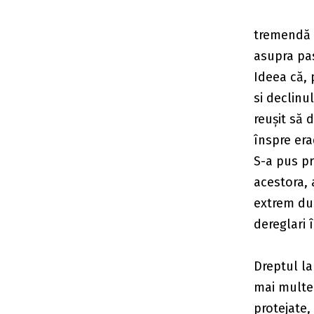
tremendă d
asupra pas
Ideea că, p
si declinul
reușit să 
înspre era
S-a pus pr
acestora, 
extrem dur
dereglari 
Dreptul la
mai multe 
protejate,