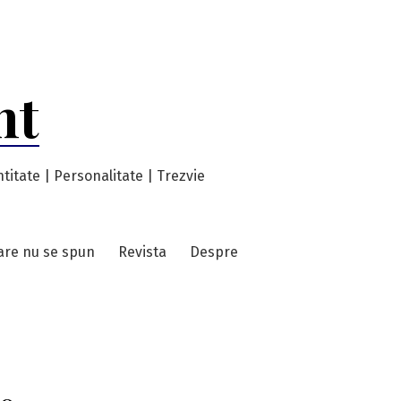
nt
titate | Personalitate | Trezvie
care nu se spun
Revista
Despre