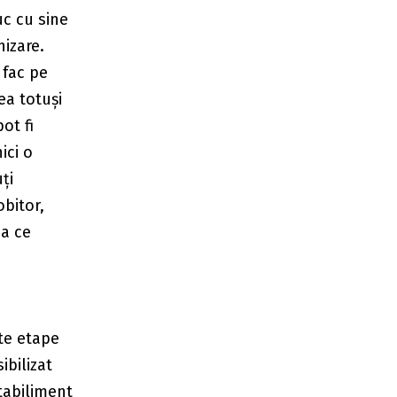
uc cu sine
izare.
 fac pe
ea totuși
ot fi
ici o
ți
obitor,
ea ce
te etape
ibilizat
stabiliment