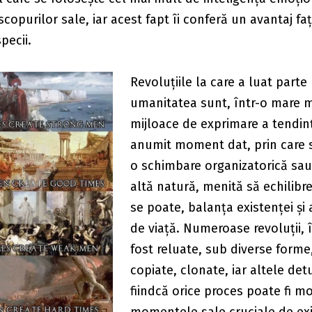
scopurilor sale, iar acest fapt îi conferă un avantaj fa
pecii.
Revoluțiile la care a luat parte
umanitatea sunt, într-o mare 
mijloace de exprimare a tendinț
anumit moment dat, prin care
o schimbare organizatorică sau
altă natură, menită să echilibr
se poate, balanța existenței și a
de viață. Numeroase revoluții, 
fost reluate, sub diverse forme,
copiate, clonate, iar altele de
fiindcă orice proces poate fi m