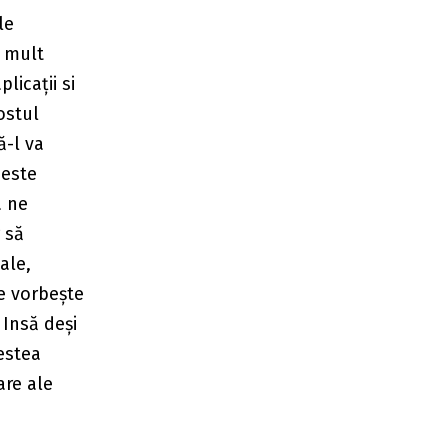
le
e mult
licații si
ostul
ă-l va
 este
a ne
 să
ale,
e vorbește
 Insă deși
estea
are ale