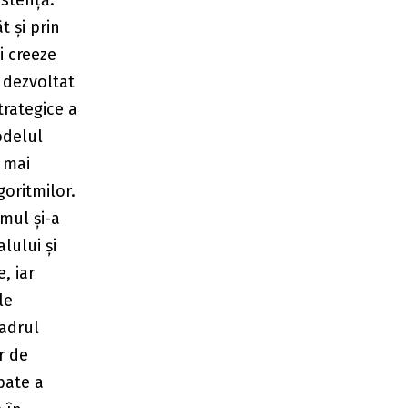
stență.
t și prin
i creeze
a dezvoltat
trategice a
odelul
 mai
goritmilor.
omul și-a
alului și
e, iar
le
cadrul
r de
bate a