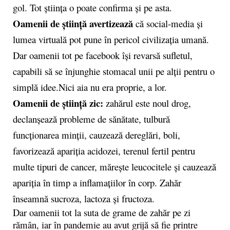
gol. Tot știința o poate confirma și pe asta.
Oamenii de știință avertizează
că social-media și
lumea virtuală pot pune în pericol civilizația umană.
Dar oamenii tot pe facebook își revarsă sufletul,
capabili să se înjunghie stomacal unii pe alții pentru o
simplă idee.Nici aia nu era proprie, a lor.
Oamenii de știință zic:
zahărul este noul drog,
declanșează probleme de sănătate, tulbură
funcționarea minții, cauzează dereglări, boli,
favorizează apariția acidozei, terenul fertil pentru
multe tipuri de cancer, mărește leucocitele și cauzează
apariția în timp a inflamațiilor în corp. Zahăr
înseamnă sucroza, lactoza şi fructoza.
Dar oamenii tot la suta de grame de zahăr pe zi
rămân, iar în pandemie au avut grijă să fie printre