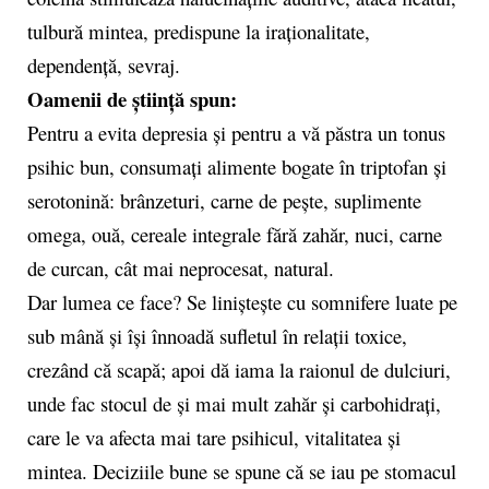
tulbură mintea, predispune la iraționalitate,
dependență, sevraj.
Oamenii de știință spun:
Pentru a evita depresia și pentru a vă păstra un tonus
psihic bun, consumați alimente bogate în triptofan și
serotonină: brânzeturi, carne de pește, suplimente
omega, ouă, cereale integrale fără zahăr, nuci, carne
de curcan, cât mai neprocesat, natural.
Dar lumea ce face? Se liniștește cu somnifere luate pe
sub mână și își înnoadă sufletul în relații toxice,
crezând că scapă; apoi dă iama la raionul de dulciuri,
unde fac stocul de și mai mult zahăr și carbohidrați,
care le va afecta mai tare psihicul, vitalitatea și
mintea. Deciziile bune se spune că se iau pe stomacul