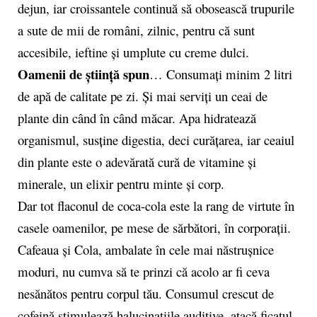
dejun, iar croissantele continuă să obosească trupurile
a sute de mii de români, zilnic, pentru că sunt
accesibile, ieftine și umplute cu creme dulci.
Oamenii de știință spun
… Consumați minim 2 litri
de apă de calitate pe zi. Și mai serviți un ceai de
plante din când în când măcar. Apa hidratează
organismul, susține digestia, deci curățarea, iar ceaiul
din plante este o adevărată cură de vitamine și
minerale, un elixir pentru minte și corp.
Dar tot flaconul de coca-cola este la rang de virtute în
casele oamenilor, pe mese de sărbători, în corporații.
Cafeaua și Cola, ambalate în cele mai năstrușnice
moduri, nu cumva să te prinzi că acolo ar fi ceva
nesănătos pentru corpul tău. Consumul crescut de
cofeină stimulează halucinațiile auditive, atacă ficatul,