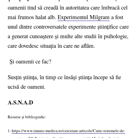
oamenii tind să creadă în autoritatea care îmbracă cel
mai frumos halat alb.
Experimentul Milgram
a fost
unul dintre controversatele experimente științifice care
a generat cunoaștere și multe alte studii în psihologie,
care dovedesc situația în care ne aflăm.
Și oamenii ce fac?
Susțin știința, în timp ce însăși știința începe să fie
ucisă de oameni.
A.S.N.A.D
Resurse și bibliografie:
1.
https://www.imuno-medica.ro/cercetare-articole/Catre-sistemele-de-