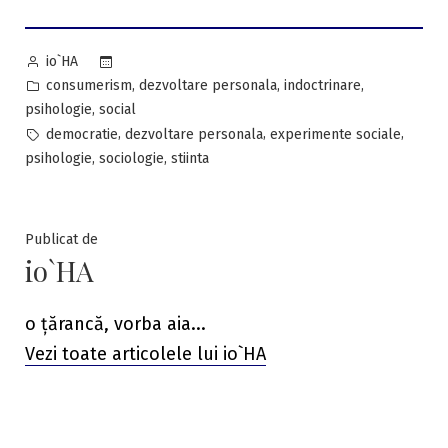
Posted
io`HA
by
Posted
,
,
,
consumerism
dezvoltare personala
indoctrinare
in
,
psihologie
social
Tags:
,
,
,
democratie
dezvoltare personala
experimente sociale
,
,
psihologie
sociologie
stiinta
Publicat de
io`HA
o țărancă, vorba aia...
Vezi toate articolele lui io`HA