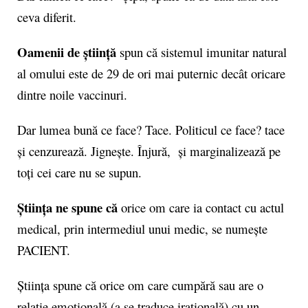
ceva diferit.
Oamenii de știință
spun că sistemul imunitar natural
al omului este de 29 de ori mai puternic decât oricare
dintre noile vaccinuri.
Dar lumea bună ce face? Tace. Politicul ce face? tace
și cenzurează. Jignește. Înjură, și marginalizează pe
toți cei care nu se supun.
Știința ne spune că
orice om care ia contact cu actul
medical, prin intermediul unui medic, se numește
PACIENT.
Știința spune că orice om care cumpără sau are o
relație emoțională (a se traduce irațională) cu un