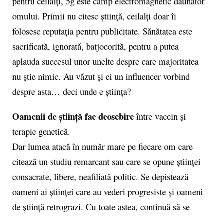
pentru ceilalți, 5g este câmp electromagnetic dăunător
omului. Primii nu citesc știință, ceilalți doar îi
folosesc reputația pentru publicitate. Sănătatea este
sacrificată, ignorată, batjocorită, pentru a putea
aplauda succesul unor unelte despre care majoritatea
nu știe nimic. Au văzut și ei un influencer vorbind
despre asta… deci unde e știința?
Oamenii de știință fac deosebire
între vaccin și
terapie genetică.
Dar lumea atacă în număr mare pe fiecare om care
citează un studiu remarcant sau care se opune științei
consacrate, libere, neafiliată politic. Se depistează
oameni ai științei care au vederi progresiste și oameni
de știință retrograzi. Cu toate astea, continuă să se