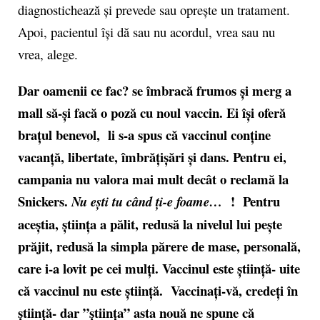
diagnostichează și prevede sau oprește un tratament.
Apoi, pacientul își dă sau nu acordul, vrea sau nu
vrea, alege.
Dar oamenii ce fac? se îmbracă frumos și merg a
mall să-și facă o poză cu noul vaccin. Ei își oferă
brațul benevol, li s-a spus că vaccinul conține
vacanță, libertate, îmbrățișări și dans. Pentru ei,
campania nu valora mai mult decât o reclamă la
Snickers.
! Pentru
Nu ești tu când ți-e foame…
aceștia, știința a pălit, redusă la nivelul lui pește
prăjit, redusă la simpla părere de mase, personală,
care i-a lovit pe cei mulți. Vaccinul este știință- uite
că vaccinul nu este știință. Vaccinați-vă, credeți în
știință- dar ”știința” asta nouă ne spune că