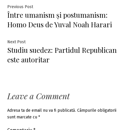
Navigare
Previous
Previous Post
Între umanism și postumanism:
post:
în
Homo Deus de Yuval Noah Harari
articole
Next
Next Post
Studiu suedez: Partidul Republican
post:
este autoritar
Leave a Comment
Adresa ta de email nu va fi publicată.
Câmpurile obligatorii
sunt marcate cu
*