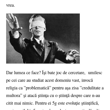
vrea.
Dar lumea ce face? Își bate joc de cercetare, umilesc
pe cei care au studiat acest domeniu vast, invocă
religia ca ”problematică” pentru așa zisa ”credulitate a
multora” și atacă știința cu o știință despre care n-au
citit mai nimic. Pentru ei 5g este evoluție științifică,