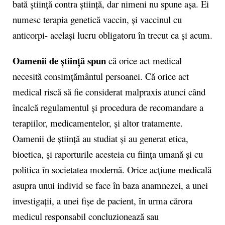
bată știință contra știință, dar nimeni nu spune așa. Ei
numesc terapia genetică vaccin, și vaccinul cu
anticorpi- același lucru obligatoru în trecut ca și acum.
Oamenii de știință spun
că orice act medical
necesită consimțământul persoanei. Că orice act
medical riscă să fie considerat malpraxis atunci când
încalcă regulamentul și procedura de recomandare a
terapiilor, medicamentelor, și altor tratamente.
Oamenii de știință au studiat și au generat etica,
bioetica, și raporturile acesteia cu ființa umană și cu
politica în societatea modernă. Orice acțiune medicală
asupra unui individ se face în baza anamnezei, a unei
investigații, a unei fișe de pacient, în urma cărora
medicul responsabil concluzionează sau