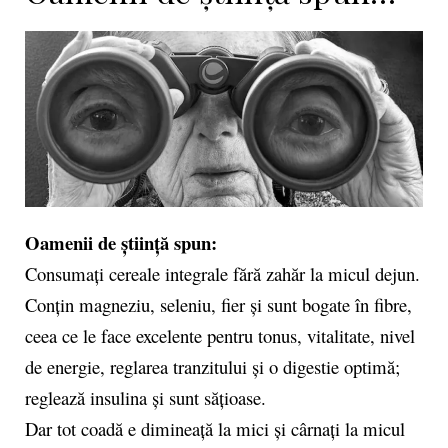
Oamenii de știință spun:
Consumați cereale integrale fără zahăr la micul dejun.
Conțin magneziu, seleniu, fier și sunt bogate în fibre,
ceea ce le face excelente pentru tonus, vitalitate, nivel
de energie, reglarea tranzitului și o digestie optimă;
reglează insulina și sunt sățioase.
Dar tot coadă e dimineață la mici și cârnați la micul