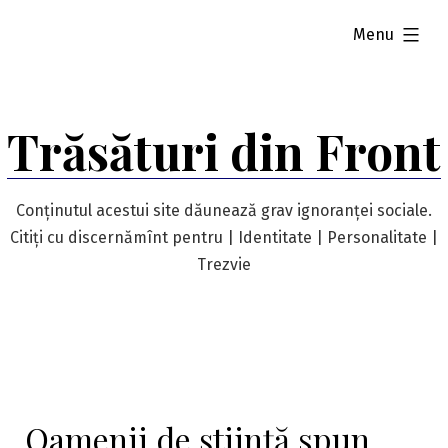
Skip
expanded
Menu
to
content
Trăsături din Front
Conținutul acestui site dăunează grav ignoranței sociale.
Citiți cu discernămînt pentru | Identitate | Personalitate |
Trezvie
Oamenii de știință spun…