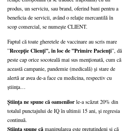
produs, un serviciu, sau brand, oferind bani pentru a
beneficia de servicii, având o relație mercantilă în
scop comercial, se numește CLIENT.
Faptul că toate gheretele de vaccinare au scris mare
Recepție Clienți”, în loc de ”Primire Pacienți
”
”, dă
peste cap orice socoteală mai sus menționată, cum că
această campanie, pandemie (medicală) și stare de
alertă ar avea de-a face cu medicina, respectiv cu
știința…
Știința ne spune că oamenilor
le-a scăzut 20% din
totalul punctajului de IQ în ultimii 15 ani, și regresia
continuă.
Știința spune că
manipularea este pretutindeni și că