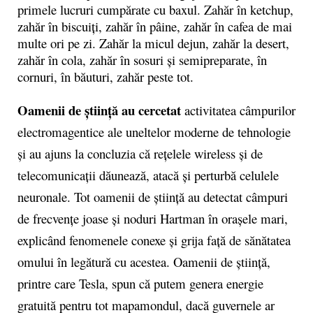
primele lucruri cumpărate cu baxul.
Zahăr în ketchup,
zahăr în biscuiți, zahăr în pâine, zahăr în cafea de mai
multe ori pe zi. Zahăr la micul dejun, zahăr la desert,
zahăr în cola, zahăr în sosuri și semipreparate, în
cornuri, în băuturi, zahăr peste tot.
Oamenii de știință au cercetat
activitatea câmpurilor
electromagentice ale uneltelor moderne de tehnologie
și au ajuns la concluzia că rețelele wireless și de
telecomunicații dăunează, atacă și perturbă celulele
neuronale. Tot oamenii de știință au detectat câmpuri
de frecvențe joase și noduri Hartman în orașele mari,
explicând fenomenele conexe și grija față de sănătatea
omului în legătură cu acestea. Oamenii de știință,
printre care Tesla, spun că putem genera energie
gratuită pentru tot mapamondul, dacă guvernele ar