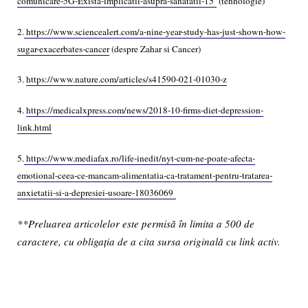
comunicare-5G-Exista-implicatii-asupra-sanatatii-15
(tehnologie)
2.
https://www.sciencealert.com/a-nine-year-study-has-just-shown-how-
sugar-exacerbates-cancer
(despre Zahar si Cancer)
3.
https://www.nature.com/articles/s41590-021-01030-z
4.
https://medicalxpress.com/news/2018-10-firms-diet-depression-
link.html
5.
https://www.mediafax.ro/life-inedit/nyt-cum-ne-poate-afecta-
emotional-ceea-ce-mancam-alimentatia-ca-tratament-pentru-tratarea-
anxietatii-si-a-depresiei-usoare-18036069
**Preluarea articolelor este permisă în limita a 500 de
caractere, cu obligația de a cita sursa originală cu link activ.