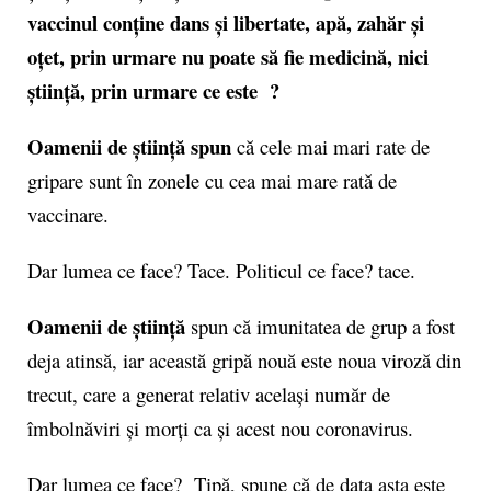
vaccinul conține dans și libertate, apă, zahăr și
oțet, prin urmare nu poate să fie medicină, nici
știință, prin urmare ce este ?
Oamenii de știință spun
că cele mai mari rate de
gripare sunt în zonele cu cea mai mare rată de
vaccinare.
Dar lumea ce face? Tace. Politicul ce face? tace.
Oamenii de știință
spun că imunitatea de grup a fost
deja atinsă, iar această gripă nouă este noua viroză din
trecut, care a generat relativ același număr de
îmbolnăviri și morți ca și acest nou coronavirus.
Dar lumea ce face? Țipă, spune că de data asta este