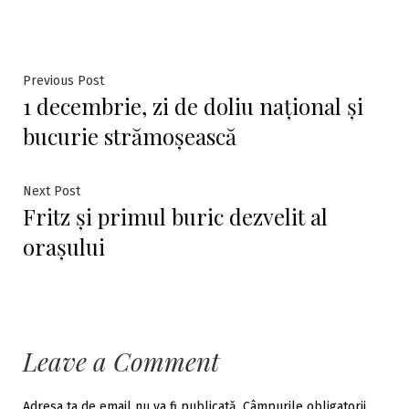
Navigare
Previous
Previous Post
1 decembrie, zi de doliu național și
post:
în
bucurie strămoșească
articole
Next
Next Post
Fritz și primul buric dezvelit al
post:
orașului
Leave a Comment
Adresa ta de email nu va fi publicată.
Câmpurile obligatorii