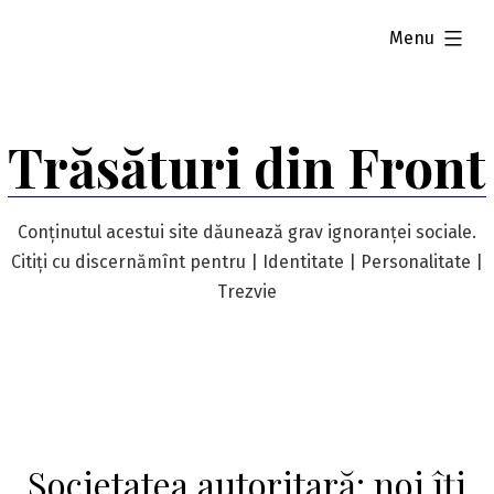
Skip
expanded
Menu
to
content
Trăsături din Front
Conținutul acestui site dăunează grav ignoranței sociale.
Citiți cu discernămînt pentru | Identitate | Personalitate |
Trezvie
Societatea autoritară: noi îți