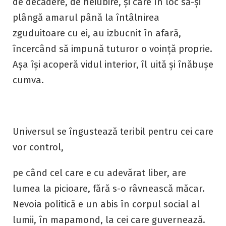
de decădere, de neiubire, și care în loc să-și
plângă amarul până la întâlnirea
zguduitoare cu ei, au izbucnit în afară,
încercând să impună tuturor o voință proprie.
Așa își acoperă vidul interior, îl uită și înăbușe
cumva.
Universul se îngustează teribil pentru cei care
vor control,
pe când cel care e cu adevărat liber, are
lumea la picioare, fără s-o râvnească măcar.
Nevoia politică e un abis în corpul social al
lumii, în mapamond, la cei care guvernează.