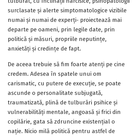
tulburat, cu înclinații narcisice, psihopatologii
surclasate și alerte simptomatologice vizibile
numai și numai de experți- proiectează mai
departe pe oameni, prin legile date, prin
politică și măsuri, propriile neputințe,
anxietăți și credințe de fapt.
De aceea trebuie să fim foarte atenți pe cine
credem. Adesea în spatele unui om
carismatic, cu putere de execuție, se poate
ascunde o personalitate subjugată,
traumatizată, plină de tulburări psihice și
vulnerabilități mentale, angoasă și frici din
copilărie, gata să zdruncine existențial o
nație. Nicio milă politică pentru astfel de