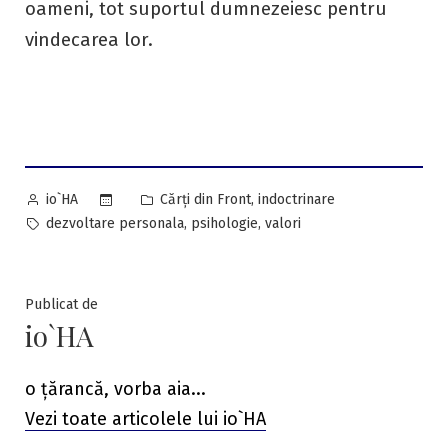
oameni, tot suportul dumnezeiesc pentru
vindecarea lor.
Posted
Posted
,
Cărți din Front
indoctrinare
io`HA
by
in
Tags:
,
,
dezvoltare personala
psihologie
valori
Publicat de
io`HA
o țărancă, vorba aia...
Vezi toate articolele lui io`HA