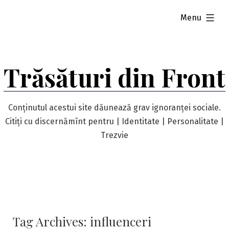
Skip
expanded
Menu
to
content
Trăsături din Front
Conținutul acestui site dăunează grav ignoranței sociale.
Citiți cu discernămînt pentru | Identitate | Personalitate |
Trezvie
Tag Archives:
influenceri