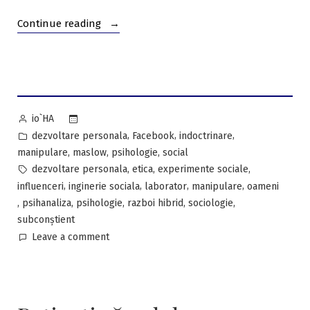
“Psihologia
Continue reading
iscoadei
virtuale:
simplă
introducere
în
Posted
io`HA
artileria-
by
Posted
,
,
,
dezvoltare personala
Facebook
indoctrinare
hibrid
in
,
,
,
manipulare
maslow
psihologie
social
(II)”
Tags:
,
,
,
dezvoltare personala
etica
experimente sociale
,
,
,
,
influenceri
inginerie sociala
laborator
manipulare
oameni
,
,
,
,
,
psihanaliza
psihologie
razboi hibrid
sociologie
subconștient
on
Leave a comment
Psihologia
iscoadei
virtuale:
simplă