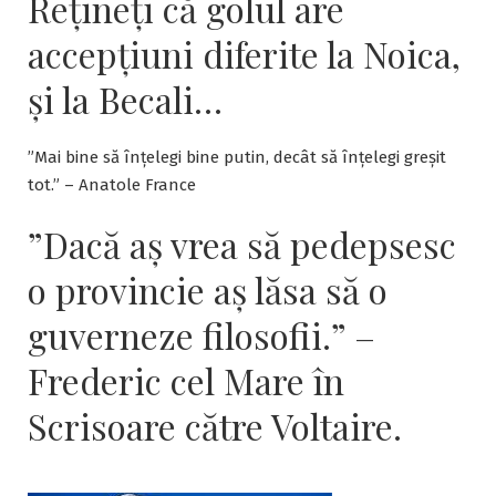
Rețineți că golul are
introducere
în
accepțiuni diferite la Noica,
artileria-
și la Becali…
hibrid
(II)
”Mai bine să înțelegi bine putin, decât să înțelegi greșit
tot.” – Anatole France
”Dacă aş vrea să pedepsesc
o provincie aş lăsa să o
guverneze filosofii.” –
Frederic cel Mare în
Scrisoare către Voltaire.